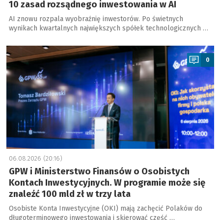
10 zasad rozsądnego inwestowania w AI
AI znowu rozpala wyobraźnię inwestorów. Po świetnych
wynikach kwartalnych największych spółek technologicznych …
a
0
06.08.2026 (20:16)
GPW i Ministerstwo Finansów o Osobistych
Kontach Inwestycyjnych. W programie może się
znaleźć 100 mld zł w trzy lata
Osobiste Konta Inwestycyjne (OKI) mają zachęcić Polaków do
długoterminowego inwestowania i skierować część …