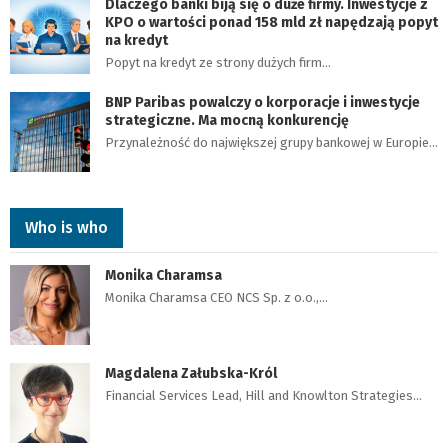
Dlaczego banki biją się o duże firmy. Inwestycje z
KPO o wartości ponad 158 mld zł napędzają popyt
na kredyt
Popyt na kredyt ze strony dużych firm…
BNP Paribas powalczy o korporacje i inwestycje
strategiczne. Ma mocną konkurencję
Przynależność do największej grupy bankowej w Europie…
Who is who
Monika Charamsa
Monika Charamsa CEO NCS Sp. z o.o.,…
Magdalena Załubska-Król
Financial Services Lead, Hill and Knowlton Strategies…