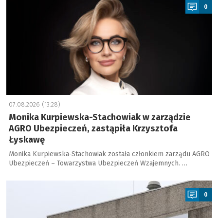
0
07.08.2026 (13:28)
Monika Kurpiewska-Stachowiak w zarządzie
AGRO Ubezpieczeń, zastąpiła Krzysztofa
Łyskawę
Monika Kurpiewska-Stachowiak została członkiem zarządu AGRO
Ubezpieczeń – Towarzystwa Ubezpieczeń Wzajemnych. …
a
0