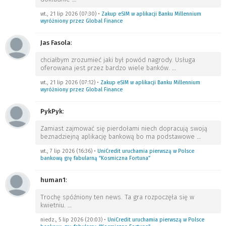
wt., 21 lip 2026 (07:30)
•
Zakup eSIM w aplikacji Banku Millennium
wyróżniony przez Global Finance
Jas Fasola
:
chciałbym zrozumieć jaki był powód nagrody. Usługa
oferowana jest przez bardzo wiele banków.
…
wt., 21 lip 2026 (07:12)
•
Zakup eSIM w aplikacji Banku Millennium
wyróżniony przez Global Finance
PykPyk
:
Zamiast zajmować się pierdołami niech dopracują swoją
beznadziejną aplikację bankową bo ma podstawowe
…
wt., 7 lip 2026 (16:36)
•
UniCredit uruchamia pierwszą w Polsce
bankową grę fabularną “Kosmiczna Fortuna”
human1
:
Trochę spóźniony ten news. Ta gra rozpoczęła się w
kwietniu.
…
niedz., 5 lip 2026 (20:03)
•
UniCredit uruchamia pierwszą w Polsce