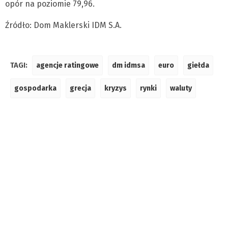
opór na poziomie 79,96.
Źródło: Dom Maklerski IDM S.A.
TAGI:
agencje ratingowe
dm idmsa
euro
giełda
gospodarka
grecja
kryzys
rynki
waluty