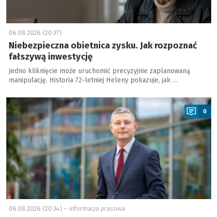
06.08.2026 (20:37)
Niebezpieczna obietnica zysku. Jak rozpoznać
fałszywą inwestycję
Jedno kliknięcie może uruchomić precyzyjnie zaplanowaną
manipulację. Historia 72-letniej Heleny pokazuje, jak …
a
0
06.08.2026 (20:34) –
informacja prasowa