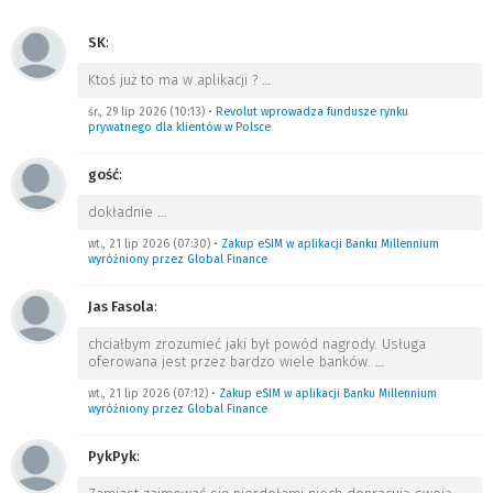
SK
:
Ktoś już to ma w aplikacji ?
…
śr., 29 lip 2026 (10:13)
•
Revolut wprowadza fundusze rynku
prywatnego dla klientów w Polsce
gość
:
dokładnie
…
wt., 21 lip 2026 (07:30)
•
Zakup eSIM w aplikacji Banku Millennium
wyróżniony przez Global Finance
Jas Fasola
:
chciałbym zrozumieć jaki był powód nagrody. Usługa
oferowana jest przez bardzo wiele banków.
…
wt., 21 lip 2026 (07:12)
•
Zakup eSIM w aplikacji Banku Millennium
wyróżniony przez Global Finance
PykPyk
: