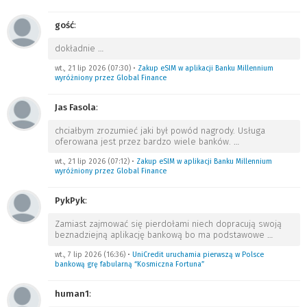
gość
:
dokładnie
…
wt., 21 lip 2026 (07:30)
•
Zakup eSIM w aplikacji Banku Millennium
wyróżniony przez Global Finance
Jas Fasola
:
chciałbym zrozumieć jaki był powód nagrody. Usługa
oferowana jest przez bardzo wiele banków.
…
wt., 21 lip 2026 (07:12)
•
Zakup eSIM w aplikacji Banku Millennium
wyróżniony przez Global Finance
PykPyk
:
Zamiast zajmować się pierdołami niech dopracują swoją
beznadziejną aplikację bankową bo ma podstawowe
…
wt., 7 lip 2026 (16:36)
•
UniCredit uruchamia pierwszą w Polsce
bankową grę fabularną “Kosmiczna Fortuna”
human1
: