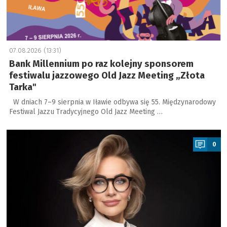
07.08.2026 (13:31)
Bank Millennium po raz kolejny sponsorem
festiwalu jazzowego Old Jazz Meeting „Złota
Tarka"
W dniach 7–9 sierpnia w Iławie odbywa się 55. Międzynarodowy
Festiwal Jazzu Tradycyjnego Old Jazz Meeting …
a
0