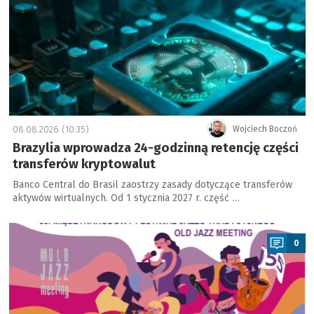
08.08.2026 (10:35)
Wojciech Boczoń
Brazylia wprowadza 24-godzinną retencję części
transferów kryptowalut
Banco Central do Brasil zaostrzy zasady dotyczące transferów
aktywów wirtualnych. Od 1 stycznia 2027 r. część …
a
0