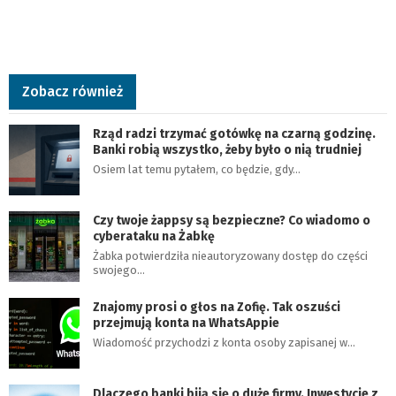
Zobacz również
Rząd radzi trzymać gotówkę na czarną godzinę.
Banki robią wszystko, żeby było o nią trudniej
Osiem lat temu pytałem, co będzie, gdy…
Czy twoje żappsy są bezpieczne? Co wiadomo o
cyberataku na Żabkę
Żabka potwierdziła nieautoryzowany dostęp do części
swojego…
Znajomy prosi o głos na Zofię. Tak oszuści
przejmują konta na WhatsAppie
Wiadomość przychodzi z konta osoby zapisanej w…
Dlaczego banki biją się o duże firmy. Inwestycje z