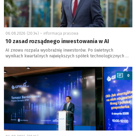
06.08.2026 (20:34) –
informacja prasowa
10 zasad rozsądnego inwestowania w AI
AI znowu rozpala wyobraźnię inwestorów. Po świetnych
wynikach kwartalnych największych spółek technologicznych …
a
0