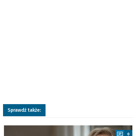
Sprawdź także:
a
0