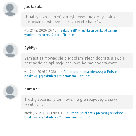
Jas Fasola
:
chciałbym zrozumieć jaki był powód nagrody. Usługa
oferowana jest przez bardzo wiele banków.
…
wt., 21 lip 2026 (07:12)
•
Zakup eSIM w aplikacji Banku Millennium
wyróżniony przez Global Finance
PykPyk
:
Zamiast zajmować się pierdołami niech dopracują swoją
beznadziejną aplikację bankową bo ma podstawowe
…
wt., 7 lip 2026 (16:36)
•
UniCredit uruchamia pierwszą w Polsce
bankową grę fabularną “Kosmiczna Fortuna”
human1
:
Trochę spóźniony ten news. Ta gra rozpoczęła się w
kwietniu.
…
niedz., 5 lip 2026 (20:03)
•
UniCredit uruchamia pierwszą w Polsce
bankową grę fabularną “Kosmiczna Fortuna”