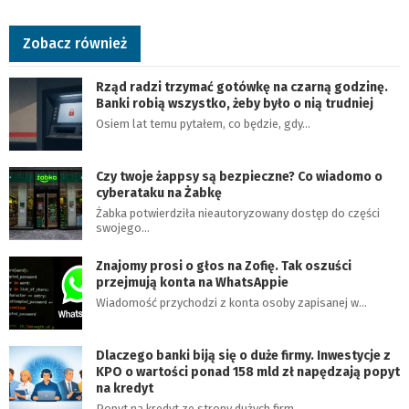
Zobacz również
Rząd radzi trzymać gotówkę na czarną godzinę.
Banki robią wszystko, żeby było o nią trudniej
Osiem lat temu pytałem, co będzie, gdy…
Czy twoje żappsy są bezpieczne? Co wiadomo o
cyberataku na Żabkę
Żabka potwierdziła nieautoryzowany dostęp do części
swojego…
Znajomy prosi o głos na Zofię. Tak oszuści
przejmują konta na WhatsAppie
Wiadomość przychodzi z konta osoby zapisanej w…
Dlaczego banki biją się o duże firmy. Inwestycje z
KPO o wartości ponad 158 mld zł napędzają popyt
na kredyt
Popyt na kredyt ze strony dużych firm…