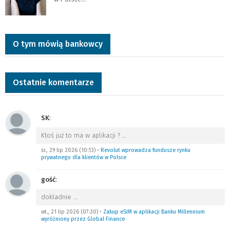
O tym mówią bankowcy
Ostatnie komentarze
SK
:
Ktoś już to ma w aplikacji ?
…
śr., 29 lip 2026 (10:13)
•
Revolut wprowadza fundusze rynku
prywatnego dla klientów w Polsce
gość
:
dokładnie
…
wt., 21 lip 2026 (07:30)
•
Zakup eSIM w aplikacji Banku Millennium
wyróżniony przez Global Finance