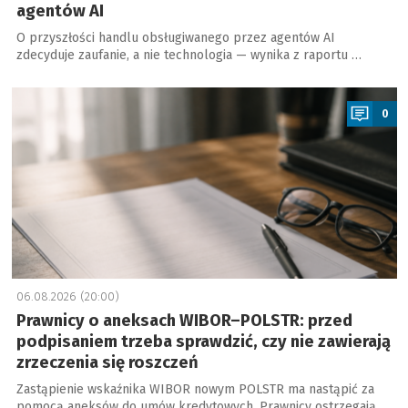
agentów AI
O przyszłości handlu obsługiwanego przez agentów AI
zdecyduje zaufanie, a nie technologia — wynika z raportu …
a
0
06.08.2026 (20:00)
Prawnicy o aneksach WIBOR–POLSTR: przed
podpisaniem trzeba sprawdzić, czy nie zawierają
zrzeczenia się roszczeń
Zastąpienie wskaźnika WIBOR nowym POLSTR ma nastąpić za
pomocą aneksów do umów kredytowych. Prawnicy ostrzegają,