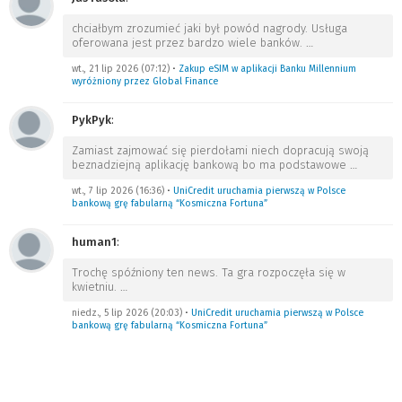
chciałbym zrozumieć jaki był powód nagrody. Usługa
oferowana jest przez bardzo wiele banków.
…
wt., 21 lip 2026 (07:12)
•
Zakup eSIM w aplikacji Banku Millennium
wyróżniony przez Global Finance
PykPyk
:
Zamiast zajmować się pierdołami niech dopracują swoją
beznadziejną aplikację bankową bo ma podstawowe
…
wt., 7 lip 2026 (16:36)
•
UniCredit uruchamia pierwszą w Polsce
bankową grę fabularną “Kosmiczna Fortuna”
human1
:
Trochę spóźniony ten news. Ta gra rozpoczęła się w
kwietniu.
…
niedz., 5 lip 2026 (20:03)
•
UniCredit uruchamia pierwszą w Polsce
bankową grę fabularną “Kosmiczna Fortuna”