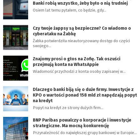
Banki robią wszystko, żeby było o nią trudniej
Osiem lat temu pytałem, co będzie, gdy…
Czy twoje żappsy są bezpieczne? Co wiadomo o
cyberataku na Żabkę
Żabka potwierdziła nieautoryzowany dostęp do części
swojego…
Znajomy prosi o głos na Zofię. Tak oszuści
przejmują konta na WhatsAppie
Wiadomość przychodzi z konta osoby zapisanej w…
Dlaczego banki biją się o duże firmy. Inwestycje z
KPO o wartości ponad 158 mld zł napędzają popyt
na kredyt
Popyt na kredyt ze strony dużych firm…
BNP Paribas powalczy o korporacje i inwestycje
strategiczne. Ma mocną konkurencję
Przynależność do największej grupy bankowej w Europie…