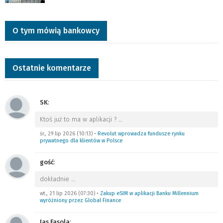
O tym mówią bankowcy
Ostatnie komentarze
SK
:
Ktoś już to ma w aplikacji ?
…
śr., 29 lip 2026 (10:13)
•
Revolut wprowadza fundusze rynku
prywatnego dla klientów w Polsce
gość
:
dokładnie
…
wt., 21 lip 2026 (07:30)
•
Zakup eSIM w aplikacji Banku Millennium
wyróżniony przez Global Finance
Jas Fasola
: