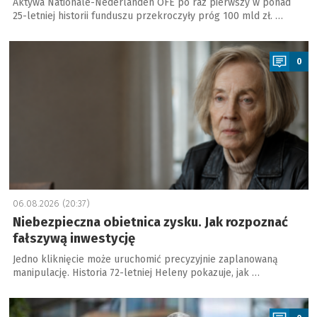
Aktywa Nationale-Nederlanden OFE po raz pierwszy w ponad
25-letniej historii funduszu przekroczyły próg 100 mld zł. …
a
0
06.08.2026 (20:37)
Niebezpieczna obietnica zysku. Jak rozpoznać
fałszywą inwestycję
Jedno kliknięcie może uruchomić precyzyjnie zaplanowaną
manipulację. Historia 72-letniej Heleny pokazuje, jak …
a