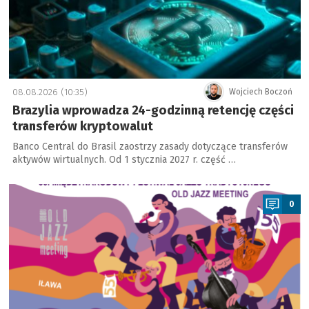
08.08.2026 (10:35)
Wojciech Boczoń
Brazylia wprowadza 24-godzinną retencję części
transferów kryptowalut
Banco Central do Brasil zaostrzy zasady dotyczące transferów
aktywów wirtualnych. Od 1 stycznia 2027 r. część …
a
0