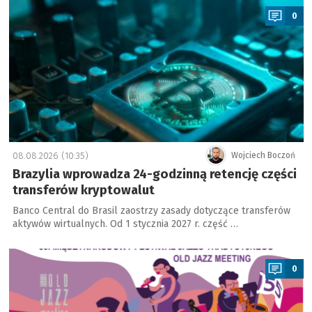
0
08.08.2026 (10:35)
Wojciech Boczoń
Brazylia wprowadza 24-godzinną retencję części
transferów kryptowalut
Banco Central do Brasil zaostrzy zasady dotyczące transferów
aktywów wirtualnych. Od 1 stycznia 2027 r. część …
a
0