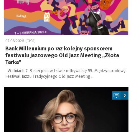
07.08.2026 (13:31)
Bank Millennium po raz kolejny sponsorem
festiwalu jazzowego Old Jazz Meeting „Złota
Tarka"
W dniach 7–9 sierpnia w Iławie odbywa się 55. Międzynarodowy
Festiwal Jazzu Tradycyjnego Old Jazz Meeting …
a
0