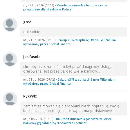
śr., 29 lip 2026 (10:13)
•
Revolut wprowadza fundusze rynku
prywatnego dla klientów w Polsce
gość
:
dokładnie
…
wt., 21 lip 2026 (07:30)
•
Zakup eSIM w aplikacji Banku Millennium
wyróżniony przez Global Finance
Jas Fasola
:
chciałbym zrozumieć jaki był powód nagrody. Usługa
oferowana jest przez bardzo wiele banków.
…
wt., 21 lip 2026 (07:12)
•
Zakup eSIM w aplikacji Banku Millennium
wyróżniony przez Global Finance
PykPyk
:
Zamiast zajmować się pierdołami niech dopracują swoją
beznadziejną aplikację bankową bo ma podstawowe
…
wt., 7 lip 2026 (16:36)
•
UniCredit uruchamia pierwszą w Polsce
bankową grę fabularną “Kosmiczna Fortuna”