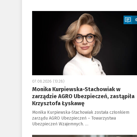
a
07.08.2026 (13:28)
Monika Kurpiewska-Stachowiak w
zarządzie AGRO Ubezpieczeń, zastąpiła
Krzysztofa Łyskawę
Monika Kurpiewska-Stachowiak została członkiem
zarządu AGRO Ubezpieczeń – Towarzystwa
Ubezpieczeń Wzajemnych. …
a