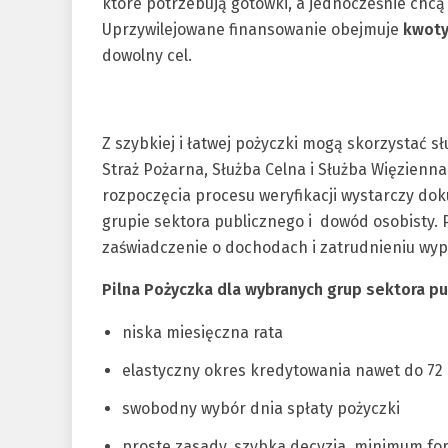
które potrzebują gotówki, a jednocześnie chc
Uprzywilejowane finansowanie obejmuje
kwoty 
dowolny cel.
Z szybkiej i łatwej pożyczki mogą skorzystać sł
Straż Pożarna, Służba Celna i Służba Więzienna
rozpoczęcia procesu weryfikacji wystarczy do
grupie sektora publicznego i dowód osobisty.
zaświadczenie o dochodach i zatrudnieniu wy
Pilna Pożyczka dla wybranych grup sektora pu
niska miesięczna rata
elastyczny okres kredytowania nawet do 72
swobodny wybór dnia spłaty pożyczki
proste zasady, szybka decyzja, minimum fo