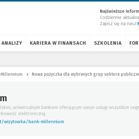
Najświeższe inform
Codziennie aktualn
Zapisz się na nasz
ANALIZY
KARIERA W FINANSACH
SZKOLENIA
FO
 Millennium
Nowa pożyczka dla wybranych grup sektora publiczn
um
lskim, uniwersalnym bankiem oferującym swoje usługi wszystkim seg
nkowość elektroniczną.
rt/wizytowka/bank-millennium