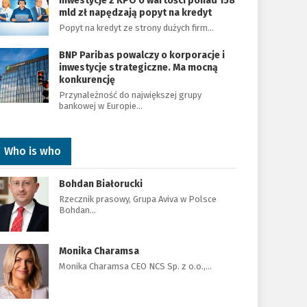
Inwestycje z KPO o wartości ponad 158
mld zł napędzają popyt na kredyt
Popyt na kredyt ze strony dużych firm…
BNP Paribas powalczy o korporacje i
inwestycje strategiczne. Ma mocną
konkurencję
Przynależność do największej grupy
bankowej w Europie…
Who is who
Bohdan Białorucki
Rzecznik prasowy, Grupa Aviva w Polsce
Bohdan…
Monika Charamsa
Monika Charamsa CEO NCS Sp. z o.o.,…