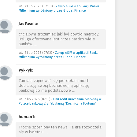
wt., 21 lip 2026 (07:30)
•
Zakup eSIM w aplikacji Banku
Millennium wyróżniony przez Global Finance
Jas Fasola
:
chciałbym zrozumieć jaki był powód nagrody.
Usługa oferowana jest przez bardzo wiele
banków.
…
wt., 21 lip 2026 (07:12)
•
Zakup eSIM w aplikacji Banku
Millennium wyróżniony przez Global Finance
PykPyk
:
Zamiast zajmować się pierdołami niech
dopracują swoją beznadziejną aplikację
bankową bo ma podstawowe
…
wt., 7 lip 2026 (16:36)
•
UniCredit uruchamia pierwszą w
Polsce bankową grę fabularną “Kosmiczna Fortuna”
human1
:
Trochę spóźniony ten news. Ta gra rozpoczęła
się w kwietniu.
…