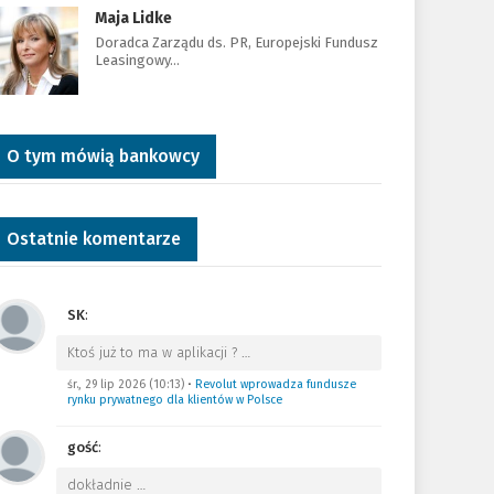
Maja Lidke
Doradca Zarządu ds. PR, Europejski Fundusz
Leasingowy…
O tym mówią bankowcy
Ostatnie komentarze
SK
:
Ktoś już to ma w aplikacji ?
…
śr., 29 lip 2026 (10:13)
•
Revolut wprowadza fundusze
rynku prywatnego dla klientów w Polsce
gość
:
dokładnie
…