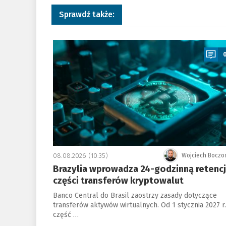
Sprawdź także:
a
08.08.2026 (10:35)
Wojciech Boczo
Brazylia wprowadza 24-godzinną retenc
części transferów kryptowalut
Banco Central do Brasil zaostrzy zasady dotyczące
transferów aktywów wirtualnych. Od 1 stycznia 2027 r.
część …