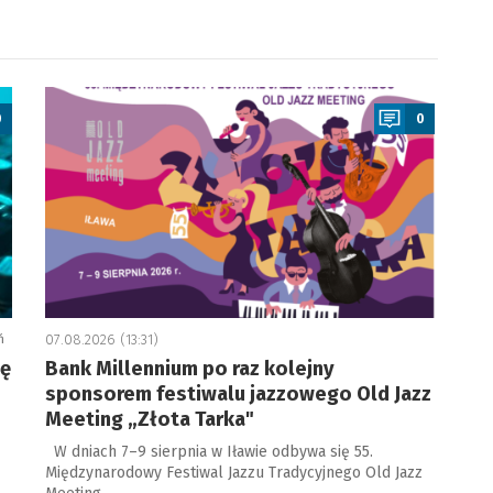
a
0
0
ń
07.08.2026 (13:31)
ję
Bank Millennium po raz kolejny
sponsorem festiwalu jazzowego Old Jazz
Meeting „Złota Tarka"
W dniach 7–9 sierpnia w Iławie odbywa się 55.
Międzynarodowy Festiwal Jazzu Tradycyjnego Old Jazz