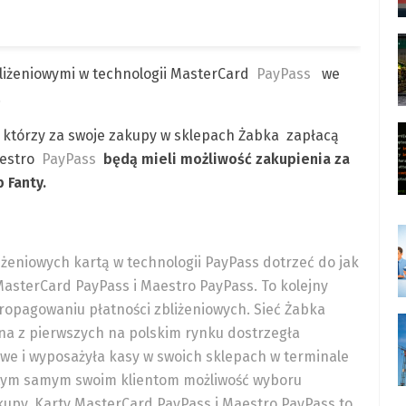
bliżeniowymi w technologii MasterCard
PayPass
we
.
, którzy za swoje zakupy w sklepach Żabka zapłacą
estro
PayPass
będą mieli możliwość zakupienia za
b Fanty.
liżeniowych kartą w technologii PayPass dotrzeć do jak
MasterCard PayPass i Maestro PayPass. To kolejny
ropagowaniu płatności zbliżeniowych. Sieć Żabka
dna z pierwszych na polskim rynku dostrzegła
iowe i wyposażyła kasy w swoich sklepach w terminale
c tym samym swoim klientom możliwość wyboru
kupy. Karty MasterCard PayPass i Maestro PayPass to