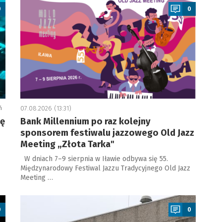
0
0
ń
07.08.2026 (13:31)
ję
Bank Millennium po raz kolejny
sponsorem festiwalu jazzowego Old Jazz
Meeting „Złota Tarka"
W dniach 7–9 sierpnia w Iławie odbywa się 55.
Międzynarodowy Festiwal Jazzu Tradycyjnego Old Jazz
Meeting …
a
0
0