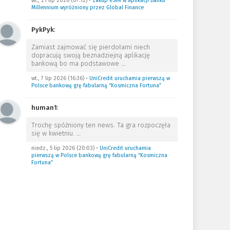
wt., 21 lip 2026 (07:12)
•
Zakup eSIM w aplikacji Banku
Millennium wyróżniony przez Global Finance
PykPyk
:
Zamiast zajmować się pierdołami niech
dopracują swoją beznadziejną aplikację
bankową bo ma podstawowe
…
wt., 7 lip 2026 (16:36)
•
UniCredit uruchamia pierwszą w
Polsce bankową grę fabularną “Kosmiczna Fortuna”
human1
:
Trochę spóźniony ten news. Ta gra rozpoczęła
się w kwietniu.
…
niedz., 5 lip 2026 (20:03)
•
UniCredit uruchamia
pierwszą w Polsce bankową grę fabularną “Kosmiczna
Fortuna”