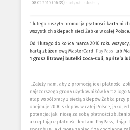
08.02.2010 (06:39)
artykuł nadesłany
1 lutego ruszyła promocja płatności kartami z
wszystkich sklepach sieci Żabka w całej Polsce
Od 1 lutego do końca marca 2010 roku wszyscy
kartą zbliżeniową MasterCard
PayPass
lub Ma
1 grosz litrowej butelki Coca-Coli, Sprite’a lu
„Zależy nam, aby z promocją idei płatności zb
najszerszego grona użytkowników kart z logo 
etap współpracy z siecią sklepów Żabka przy p
obejmuje 2000 sklepów w całej Polsce, jako je
potencjał jaki niosą za sobą płatności zbliżen
akceptujące płatności kartami PayPass, dają
sposobu w jaki mogą zapłacić za codzienne za