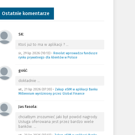
Ostatnie komentarze
SK
:
Ktoś już to ma w aplikacji ?
…
śr., 29 lip 2026 (10:13)
•
Revolut wprowadza fundusze
rynku prywatnego dla klientów w Polsce
gość
:
dokładnie
…
wt., 21 lip 2026 (07:30)
•
Zakup eSIM w aplikacji Banku
Millennium wyróżniony przez Global Finance
Jas Fasola
:
chciałbym zrozumieć jaki był powód nagrody.
Usługa oferowana jest przez bardzo wiele
banków.
…