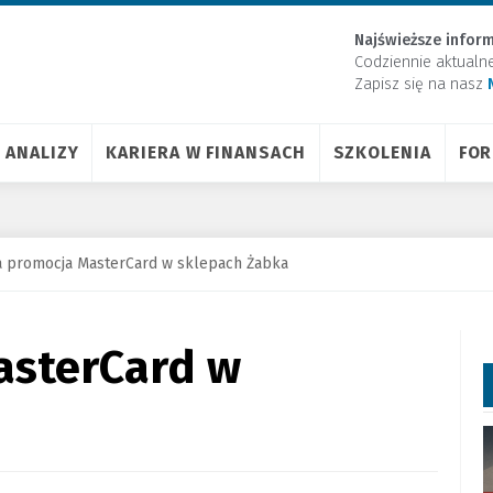
Najświeższe inform
Codziennie aktualn
Zapisz się na nasz
ANALIZY
KARIERA W FINANSACH
SZKOLENIA
FO
 promocja MasterCard w sklepach Żabka
asterCard w