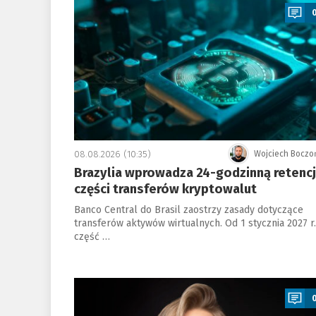
08.08.2026 (10:35)
Wojciech Boczo
Brazylia wprowadza 24-godzinną retenc
części transferów kryptowalut
Banco Central do Brasil zaostrzy zasady dotyczące
transferów aktywów wirtualnych. Od 1 stycznia 2027 r.
część …
a