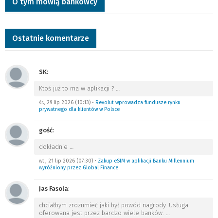
O tym mówią bankowcy
Ostatnie komentarze
SK
:
Ktoś już to ma w aplikacji ?
…
śr., 29 lip 2026 (10:13)
•
Revolut wprowadza fundusze rynku
prywatnego dla klientów w Polsce
gość
:
dokładnie
…
wt., 21 lip 2026 (07:30)
•
Zakup eSIM w aplikacji Banku Millennium
wyróżniony przez Global Finance
Jas Fasola
:
chciałbym zrozumieć jaki był powód nagrody. Usługa
oferowana jest przez bardzo wiele banków.
…