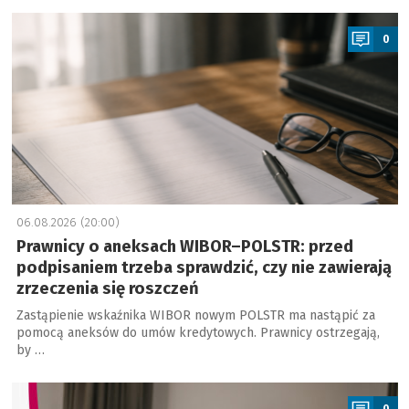
a
0
06.08.2026 (20:00)
Prawnicy o aneksach WIBOR–POLSTR: przed
podpisaniem trzeba sprawdzić, czy nie zawierają
zrzeczenia się roszczeń
Zastąpienie wskaźnika WIBOR nowym POLSTR ma nastąpić za
pomocą aneksów do umów kredytowych. Prawnicy ostrzegają,
by …
a
0