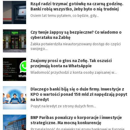
Rząd radzi trzymać gotówkę na czarną godzinę.
Banki robią wszystko, żeby było o nią trudniej
Osiem lat temu pytałem, co będzie, gdy…
Czy twoje żappsy są bezpieczne? Co wiadomo o
cyberataku na Żabkę
Żabka potwierdziła nieautoryzowany dostęp do części
swojego…
Znajomy prosi o głos na Zofię. Tak oszuści
przejmują konta na WhatsAppie
Wiadomość przychodzi z konta osoby zapisanej w…
Dlaczego banki biją się o duże firmy. Inwestycje z
KPO o wartości ponad 158 mld zł napędzają popyt
na kredyt
Popyt na kredyt ze strony dużych firm…
BNP Paribas powalczy o korporacje i inwestycje
strategiczne. Ma mocną konkurencję
Przynależność do największej grupy bankowej w Europie…