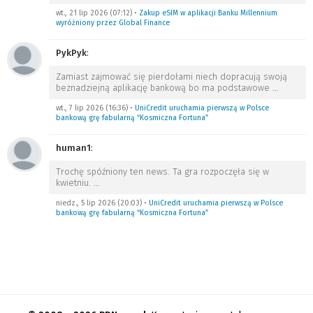
wt., 21 lip 2026 (07:12)
•
Zakup eSIM w aplikacji Banku Millennium
wyróżniony przez Global Finance
PykPyk
:
Zamiast zajmować się pierdołami niech dopracują swoją
beznadziejną aplikację bankową bo ma podstawowe
…
wt., 7 lip 2026 (16:36)
•
UniCredit uruchamia pierwszą w Polsce
bankową grę fabularną “Kosmiczna Fortuna”
human1
:
Trochę spóźniony ten news. Ta gra rozpoczęła się w
kwietniu.
…
niedz., 5 lip 2026 (20:03)
•
UniCredit uruchamia pierwszą w Polsce
bankową grę fabularną “Kosmiczna Fortuna”