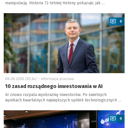
manipulację. Historia 72-letniej Heleny pokazuje, jak …
a
0
06.08.2026 (20:34) –
informacja prasowa
10 zasad rozsądnego inwestowania w AI
AI znowu rozpala wyobraźnię inwestorów. Po świetnych
wynikach kwartalnych największych spółek technologicznych …
a
0