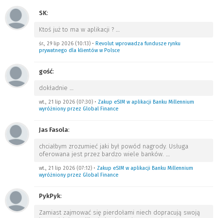
SK
:
Ktoś już to ma w aplikacji ?
…
śr., 29 lip 2026 (10:13)
•
Revolut wprowadza fundusze rynku
prywatnego dla klientów w Polsce
gość
:
dokładnie
…
wt., 21 lip 2026 (07:30)
•
Zakup eSIM w aplikacji Banku Millennium
wyróżniony przez Global Finance
Jas Fasola
:
chciałbym zrozumieć jaki był powód nagrody. Usługa
oferowana jest przez bardzo wiele banków.
…
wt., 21 lip 2026 (07:12)
•
Zakup eSIM w aplikacji Banku Millennium
wyróżniony przez Global Finance
PykPyk
:
Zamiast zajmować się pierdołami niech dopracują swoją