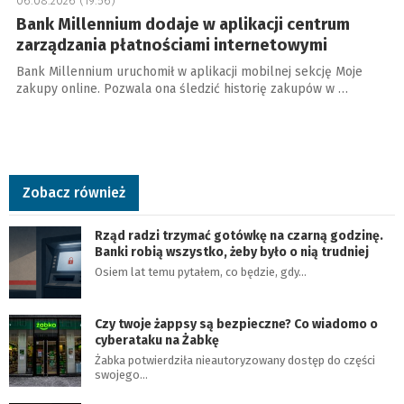
06.08.2026 (19:56)
Bank Millennium dodaje w aplikacji centrum
zarządzania płatnościami internetowymi
Bank Millennium uruchomił w aplikacji mobilnej sekcję Moje
zakupy online. Pozwala ona śledzić historię zakupów w …
Zobacz również
Rząd radzi trzymać gotówkę na czarną godzinę.
Banki robią wszystko, żeby było o nią trudniej
Osiem lat temu pytałem, co będzie, gdy…
Czy twoje żappsy są bezpieczne? Co wiadomo o
cyberataku na Żabkę
Żabka potwierdziła nieautoryzowany dostęp do części
swojego…