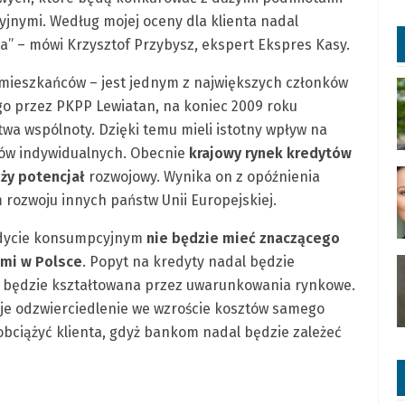
jnymi. Według mojej oceny dla klienta nadal
ia” – mówi Krzysztof Przybysz, ekspert Ekspres Kasy.
 mieszkańców – jest jednym z największych członków
go przez PKPP Lewiatan, na koniec 2009 roku
twa wspólnoty. Dzięki temu mieli istotny wpływ na
tów indywidualnych. Obecnie
krajowy rynek kredytów
ży potencjał
rozwojowy. Wynika on z opóźnienia
ozwoju innych państw Unii Europejskiej.
redycie konsumpcyjnym
nie będzie mieć znaczącego
ami w Polsce
. Popyt na kredyty nadal będzie
ż będzie kształtowana przez uwarunkowania rynkowe.
je odzwierciedlenie we wzroście kosztów samego
bciążyć klienta, gdyż bankom nadal będzie zależeć