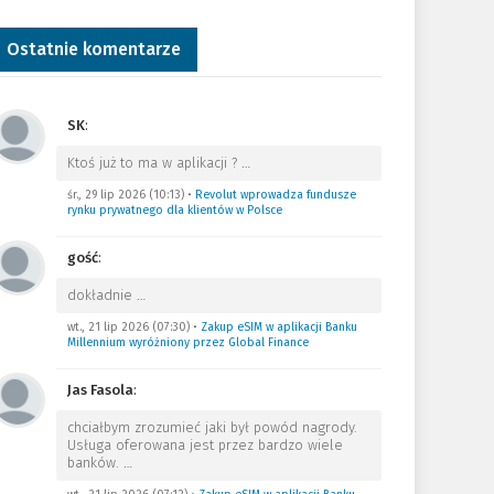
Ostatnie komentarze
SK
:
Ktoś już to ma w aplikacji ?
…
śr., 29 lip 2026 (10:13)
•
Revolut wprowadza fundusze
rynku prywatnego dla klientów w Polsce
gość
:
dokładnie
…
wt., 21 lip 2026 (07:30)
•
Zakup eSIM w aplikacji Banku
Millennium wyróżniony przez Global Finance
Jas Fasola
:
chciałbym zrozumieć jaki był powód nagrody.
Usługa oferowana jest przez bardzo wiele
banków.
…