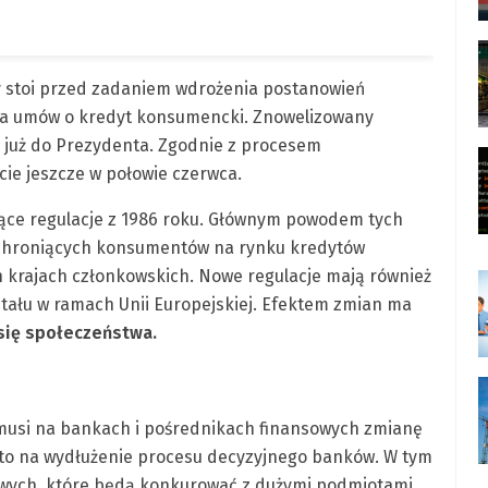
ry stoi przed zadaniem wdrożenia postanowień
nia umów o kredyt konsumencki. Znowelizowany
ł już do Prezydenta. Zgodnie z procesem
cie jeszcze w połowie czerwca.
ące regulacje z 1986 roku. Głównym powodem tych
, chroniących konsumentów na rynku kredytów
 krajach członkowskich. Nowe regulacje mają również
tału w ramach Unii Europejskiej. Efektem zmian ma
się społeczeństwa.
musi na bankach i pośrednikach finansowych zmianę
 to na wydłużenie procesu decyzyjnego banków. W tym
kowych, które będą konkurować z dużymi podmiotami