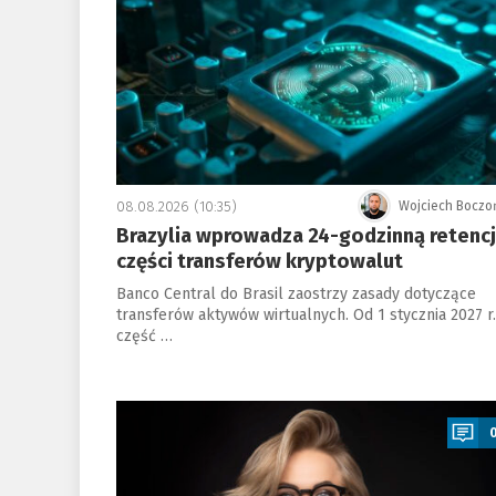
08.08.2026 (10:35)
Wojciech Boczo
Brazylia wprowadza 24-godzinną retenc
części transferów kryptowalut
Banco Central do Brasil zaostrzy zasady dotyczące
transferów aktywów wirtualnych. Od 1 stycznia 2027 r.
część …
a