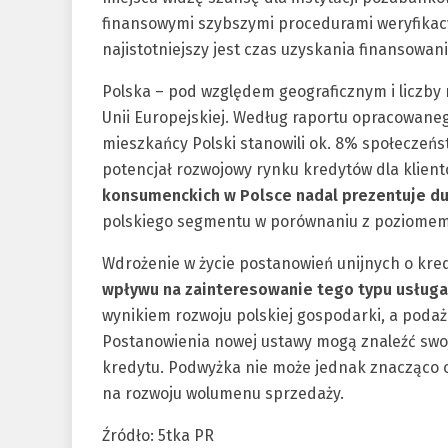
finansowymi szybszymi procedurami weryfikacy
najistotniejszy jest czas uzyskania finansowan
Polska – pod względem geograficznym i liczby
Unii Europejskiej. Według raportu opracowane
mieszkańcy Polski stanowili ok. 8% społeczeńs
potencjał rozwojowy rynku kredytów dla klien
konsumenckich w Polsce nadal prezentuje du
polskiego segmentu w porównaniu z poziomem r
Wdrożenie w życie postanowień unijnych o k
wpływu na zainteresowanie tego typu usług
wynikiem rozwoju polskiej gospodarki, a poda
Postanowienia nowej ustawy mogą znaleźć swo
kredytu. Podwyżka nie może jednak znacząco o
na rozwoju wolumenu sprzedaży.
Źródło: 5tka PR