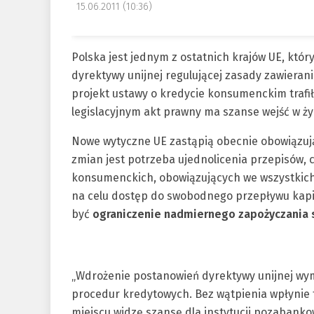
15.06.2011 (10:36)
Polska jest jednym z ostatnich krajów UE, któ
dyrektywy unijnej regulującej zasady zawiera
projekt ustawy o kredycie konsumenckim trafi
legislacyjnym akt prawny ma szanse wejść w ży
Nowe wytyczne UE zastąpią obecnie obowiązuj
zmian jest potrzeba ujednolicenia przepisów
konsumenckich, obowiązujących we wszystkich
na celu dostęp do swobodnego przepływu kapi
być
ograniczenie nadmiernego zapożyczania 
„Wdrożenie postanowień dyrektywy unijnej wy
procedur kredytowych. Bez wątpienia wpłynie
miejscu widzę szansę dla instytucji pozaban