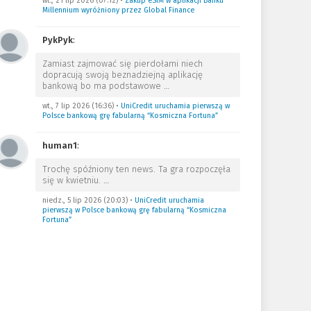
wt., 21 lip 2026 (07:12)
•
Zakup eSIM w aplikacji Banku
Millennium wyróżniony przez Global Finance
PykPyk
:
Zamiast zajmować się pierdołami niech
dopracują swoją beznadziejną aplikację
bankową bo ma podstawowe
…
wt., 7 lip 2026 (16:36)
•
UniCredit uruchamia pierwszą w
Polsce bankową grę fabularną “Kosmiczna Fortuna”
human1
:
Trochę spóźniony ten news. Ta gra rozpoczęła
się w kwietniu.
…
niedz., 5 lip 2026 (20:03)
•
UniCredit uruchamia
pierwszą w Polsce bankową grę fabularną “Kosmiczna
Fortuna”