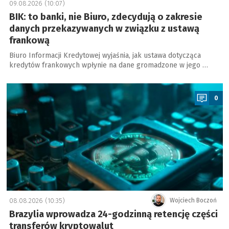
09.08.2026 (10:07)
BIK: to banki, nie Biuro, zdecydują o zakresie
danych przekazywanych w związku z ustawą
frankową
Biuro Informacji Kredytowej wyjaśnia, jak ustawa dotycząca
kredytów frankowych wpłynie na dane gromadzone w jego …
a
0
08.08.2026 (10:35)
Wojciech Boczoń
Brazylia wprowadza 24-godzinną retencję części
transferów kryptowalut