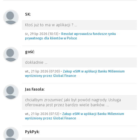
SK
:
Ktoś już to ma w aplikacji ?
…
śr., 29 lip 2026 (10:13)
•
Revolut wprowadza fundusze rynku
prywatnego dla klientów w Polsce
gość
:
dokładnie
…
wt., 21 lip 2026 (07:30)
•
Zakup eSIM w aplikacji Banku Millennium
wyróżniony przez Global Finance
Jas Fasola
:
chciałbym zrozumieć jaki był powód nagrody. Usługa
oferowana jest przez bardzo wiele banków.
…
wt., 21 lip 2026 (07:12)
•
Zakup eSIM w aplikacji Banku Millennium
wyróżniony przez Global Finance
PykPyk
: