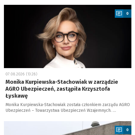
a
0
07.08.2026 (13:28)
Monika Kurpiewska-Stachowiak w zarządzie
AGRO Ubezpieczeń, zastąpiła Krzysztofa
Łyskawę
Monika Kurpiewska-Stachowiak została członkiem zarządu AGRO
Ubezpieczeń – Towarzystwa Ubezpieczeń Wzajemnych. …
a
0