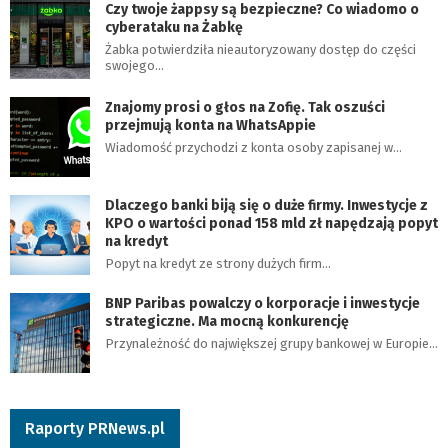
Czy twoje żappsy są bezpieczne? Co wiadomo o
cyberataku na Żabkę
Żabka potwierdziła nieautoryzowany dostęp do części
swojego…
Znajomy prosi o głos na Zofię. Tak oszuści
przejmują konta na WhatsAppie
Wiadomość przychodzi z konta osoby zapisanej w…
Dlaczego banki biją się o duże firmy. Inwestycje z
KPO o wartości ponad 158 mld zł napędzają popyt
na kredyt
Popyt na kredyt ze strony dużych firm…
BNP Paribas powalczy o korporacje i inwestycje
strategiczne. Ma mocną konkurencję
Przynależność do największej grupy bankowej w Europie…
Raporty PRNews.pl