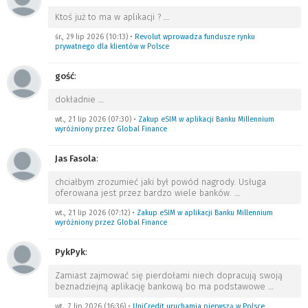
Ktoś już to ma w aplikacji ?
…
śr., 29 lip 2026 (10:13)
•
Revolut wprowadza fundusze rynku
prywatnego dla klientów w Polsce
gość
:
dokładnie
…
wt., 21 lip 2026 (07:30)
•
Zakup eSIM w aplikacji Banku Millennium
wyróżniony przez Global Finance
Jas Fasola
:
chciałbym zrozumieć jaki był powód nagrody. Usługa
oferowana jest przez bardzo wiele banków.
…
wt., 21 lip 2026 (07:12)
•
Zakup eSIM w aplikacji Banku Millennium
wyróżniony przez Global Finance
PykPyk
:
Zamiast zajmować się pierdołami niech dopracują swoją
beznadziejną aplikację bankową bo ma podstawowe
…
wt., 7 lip 2026 (16:36)
•
UniCredit uruchamia pierwszą w Polsce