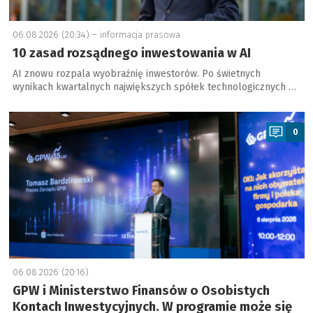
06.08.2026 (20:34) –
informacja prasowa
10 zasad rozsądnego inwestowania w AI
AI znowu rozpala wyobraźnię inwestorów. Po świetnych
wynikach kwartalnych największych spółek technologicznych …
a
0
06.08.2026 (20:16)
GPW i Ministerstwo Finansów o Osobistych
Kontach Inwestycyjnych. W programie może się