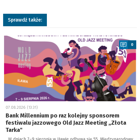
Sprawdź także:
a
0
07.08.2026 (13:31)
Bank Millennium po raz kolejny sponsorem
festiwalu jazzowego Old Jazz Meeting „Złota
Tarka"
W dniach 7–9 sierpnia w Iławie odbywa się 55. Międzynarodowy