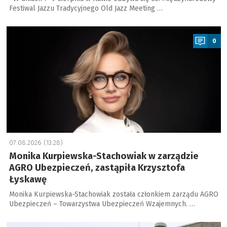
Festiwal Jazzu Tradycyjnego Old Jazz Meeting …
a
0
07.08.2026 (13:28)
Monika Kurpiewska-Stachowiak w zarządzie
AGRO Ubezpieczeń, zastąpiła Krzysztofa
Łyskawę
Monika Kurpiewska-Stachowiak została członkiem zarządu AGRO
Ubezpieczeń – Towarzystwa Ubezpieczeń Wzajemnych. …
a