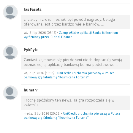
Jas Fasola
:
chciałbym zrozumieć jaki był powód nagrody. Usługa
oferowana jest przez bardzo wiele banków.
…
wt., 21 lip 2026 (07:12)
•
Zakup eSIM w aplikacji Banku Millennium
wyróżniony przez Global Finance
PykPyk
:
Zamiast zajmować się pierdołami niech dopracują swoją
beznadziejną aplikację bankową bo ma podstawowe
…
wt., 7 lip 2026 (16:36)
•
UniCredit uruchamia pierwszą w Polsce
bankową grę fabularną “Kosmiczna Fortuna”
human1
:
Trochę spóźniony ten news. Ta gra rozpoczęła się w
kwietniu.
…
niedz., 5 lip 2026 (20:03)
•
UniCredit uruchamia pierwszą w Polsce
bankową grę fabularną “Kosmiczna Fortuna”