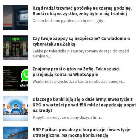
Rząd radzi trzymać gotówkę na czarną godzinę.
Banki robią wszystko, żeby było o nią trudniej
Osiem lat temu pytałem, co będzie, gdy…
Czy twoje żappsy są bezpieczne? Co wiadomo o
cyberataku na Żabkę
Żabka potwierdziła nieautoryzowany dostęp do części
swojego…
Znajomy prosi o głos na Zofię. Tak oszuści
przejmują konta na WhatsAppie
Wiadomość przychodzi z konta osoby zapisanej w…
Dlaczego banki biją się o duże firmy. Inwestycje z
KPO o wartości ponad 158 mld zł napędzają popyt
na kredyt
Popyt na kredyt ze strony dużych firm…
BNP Paribas powalczy o korporacje i inwestycje
strategiczne. Ma mocną konkurencję