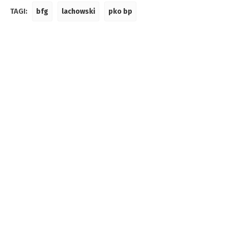
TAGI:
bfg
lachowski
pko bp