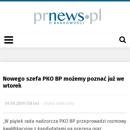
Nowego szefa PKO BP możemy poznać już we
wtorek
09.09.2009 (08:04)
artykuł nadesłany
„W piątek rada nadzorcza PKO BP przeprowadzi rozmowy
kwalifikacyjne z kandydatami na prezesa oraz