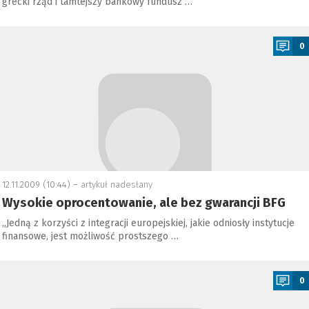
grecki rząd i tamtejszy bankowy fundusz …
a
0
12.11.2009 (10:44) –
artykuł nadesłany
Wysokie oprocentowanie, ale bez gwarancji BFG
„Jedną z korzyści z integracji europejskiej, jakie odniosły instytucje
finansowe, jest możliwość prostszego …
a
0