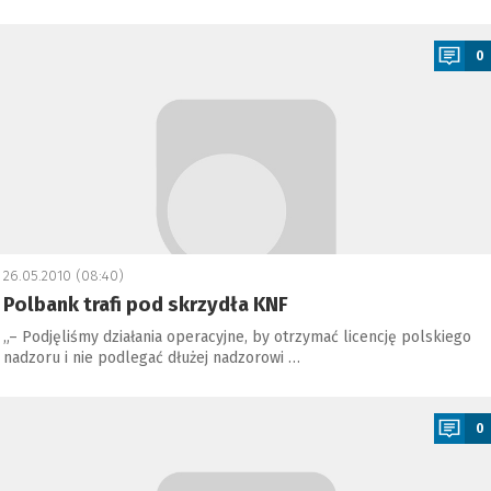
a
0
26.05.2010 (08:40)
Polbank trafi pod skrzydła KNF
„– Podjęliśmy działania operacyjne, by otrzymać licencję polskiego
nadzoru i nie podlegać dłużej nadzorowi …
a
0