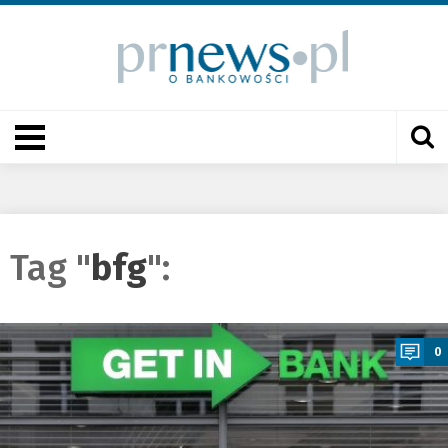
Tag "
bfg
":
a
0