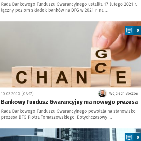
Rada Bankowego Funduszu Gwarancyjnego ustaliła 17 lutego 2021 r.
łączny poziom składek banków na BFG w 2021 r. na …
a
0
10.03.2020 (08:17)
Wojciech Boczoń
Bankowy Fundusz Gwarancyjny ma nowego prezesa
Rada Bankowego Funduszu Gwarancyjnego powołała na stanowisko
prezesa BFG Piotra Tomaszewskiego. Dotychczasowy …
a
0