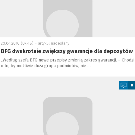
20.04.2010 (07:48) –
artykuł nadesłany
BFG dwukrotnie zwiększy gwarancje dla depozytów
„Według szefa BFG nowe przepisy zmienią zakres gwarancji. – Chodzi
o to, by możliwie duża grupa podmiotów, nie …
a
0