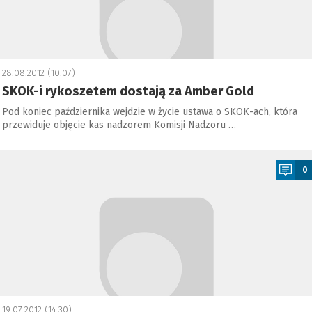
28.08.2012 (10:07)
SKOK-i rykoszetem dostają za Amber Gold
Pod koniec października wejdzie w życie ustawa o SKOK-ach, która
przewiduje objęcie kas nadzorem Komisji Nadzoru …
a
0
19.07.2012 (14:30)