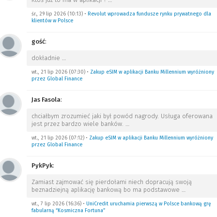
śr., 29 lip 2026 (10:13)
•
Revolut wprowadza fundusze rynku prywatnego dla
klientów w Polsce
gość
:
dokładnie
…
wt., 21 lip 2026 (07:30)
•
Zakup eSIM w aplikacji Banku Millennium wyróżniony
przez Global Finance
Jas Fasola
:
chciałbym zrozumieć jaki był powód nagrody. Usługa oferowana
jest przez bardzo wiele banków.
…
wt., 21 lip 2026 (07:12)
•
Zakup eSIM w aplikacji Banku Millennium wyróżniony
przez Global Finance
PykPyk
:
Zamiast zajmować się pierdołami niech dopracują swoją
beznadziejną aplikację bankową bo ma podstawowe
…
wt., 7 lip 2026 (16:36)
•
UniCredit uruchamia pierwszą w Polsce bankową grę
fabularną “Kosmiczna Fortuna”