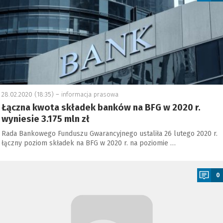
28.02.2020 (18:35) –
informacja prasowa
Łączna kwota składek banków na BFG w 2020 r.
wyniesie 3.175 mln zł
Rada Bankowego Funduszu Gwarancyjnego ustaliła 26 lutego 2020 r.
łączny poziom składek na BFG w 2020 r. na poziomie …
a
0