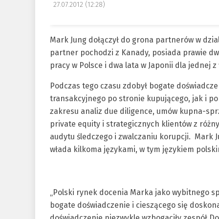
27.07.2012 (12:28)
Mark Jung dołączył do grona partnerów w dzia
partner pochodzi z Kanady, posiada prawie dw
pracy w Polsce i dwa lata w Japonii dla jednej z 
Podczas tego czasu zdobył bogate doświadczen
transakcyjnego po stronie kupującego, jak i p
zakresu analiz due diligence, umów kupna-spr
private equity i strategicznych klientów z róż
audytu śledczego i zwalczaniu korupcji. Mark J
włada kilkoma językami, w tym językiem polsk
„Polski rynek docenia Marka jako wybitnego spe
bogate doświadczenie i cieszącego się doskona
doświadczenie niezwykle wzbogaciły zespół Do