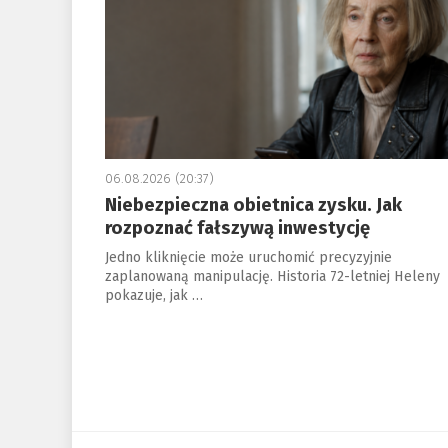
06.08.2026 (20:37)
Niebezpieczna obietnica zysku. Jak
rozpoznać fałszywą inwestycję
Jedno kliknięcie może uruchomić precyzyjnie
zaplanowaną manipulację. Historia 72-letniej Heleny
pokazuje, jak …