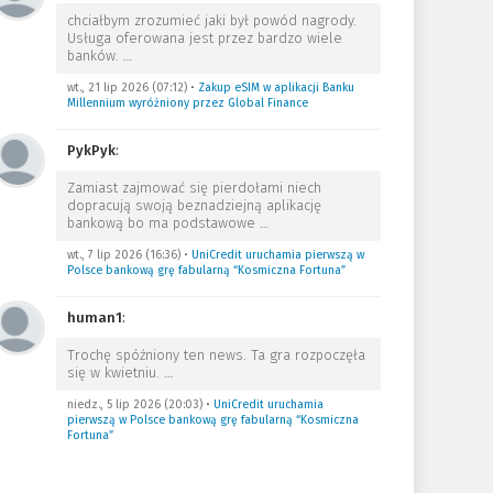
chciałbym zrozumieć jaki był powód nagrody.
Usługa oferowana jest przez bardzo wiele
banków.
…
wt., 21 lip 2026 (07:12)
•
Zakup eSIM w aplikacji Banku
Millennium wyróżniony przez Global Finance
PykPyk
:
Zamiast zajmować się pierdołami niech
dopracują swoją beznadziejną aplikację
bankową bo ma podstawowe
…
wt., 7 lip 2026 (16:36)
•
UniCredit uruchamia pierwszą w
Polsce bankową grę fabularną “Kosmiczna Fortuna”
human1
:
Trochę spóźniony ten news. Ta gra rozpoczęła
się w kwietniu.
…
niedz., 5 lip 2026 (20:03)
•
UniCredit uruchamia
pierwszą w Polsce bankową grę fabularną “Kosmiczna
Fortuna”