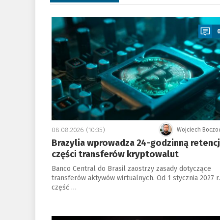
a
08.08.2026 (10:35)
Wojciech Boczo
Brazylia wprowadza 24-godzinną retenc
części transferów kryptowalut
Banco Central do Brasil zaostrzy zasady dotyczące
transferów aktywów wirtualnych. Od 1 stycznia 2027 r.
część …
a