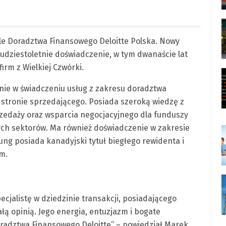
le Doradztwa Finansowego Deloitte Polska. Nowy
udziestoletnie doświadczenie, w tym dwanaście lat
firm z Wielkiej Czwórki.
ie w świadczeniu usług z zakresu doradztwa
o stronie sprzedającego. Posiada szeroką wiedzę z
zedaży oraz wsparcia negocjacyjnego dla funduszy
nych sektorów. Ma również doświadczenie w zakresie
ung posiada kanadyjski tytuł biegłego rewidenta i
im.
cjalistę w dziedzinie transakcji, posiadającego
łą opinią. Jego energia, entuzjazm i bogate
radztwa Finansowego Deloitte” – powiedział Marek