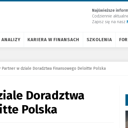
Najświeższe inform
Codziennie aktualn
Zapisz się na nasz
ANALIZY
KARIERA W FINANSACH
SZKOLENIA
FO
 Partner w dziale Doradztwa Finansowego Deloitte Polska
ziale Doradztwa
tte Polska