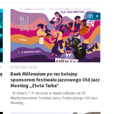
a
0
0
ń
07.08.2026 (13:31)
ję
Bank Millennium po raz kolejny
sponsorem festiwalu jazzowego Old Jazz
Meeting „Złota Tarka"
W dniach 7–9 sierpnia w Iławie odbywa się 55.
Międzynarodowy Festiwal Jazzu Tradycyjnego Old Jazz
Meeting …
a