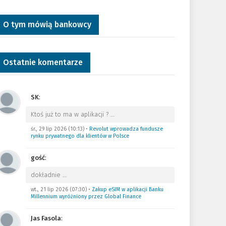
O tym mówią bankowcy
Ostatnie komentarze
SK
:
Ktoś już to ma w aplikacji ?
…
śr., 29 lip 2026 (10:13)
•
Revolut wprowadza fundusze
rynku prywatnego dla klientów w Polsce
gość
:
dokładnie
…
wt., 21 lip 2026 (07:30)
•
Zakup eSIM w aplikacji Banku
Millennium wyróżniony przez Global Finance
Jas Fasola
: