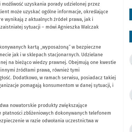
 i możliwość uzyskania porady udzielonej przez
ient może uzyskać ogólne informacje, określające
e wynikają z aktualnych źródeł prawa, jak i
zaistniałej sytuacji – mówi Agnieszka Walczak
okonywanych kartą „wyposażoną” w bezpieczne
cie jak i w sklepach stacjonarnych. Udzielane
wanej na bieżąco wiedzy prawnej. Obejmują one kwestie
innymi źródłami prawa, również tymi
głość. Dodatkowo, w ramach serwisu, posiadacz takiej
organizacje pomagają konsumentom w danej sytuacji, i
 dwa nowatorskie produkty zwiększające
 płatności zbliżeniowych dokonywanych telefonem
zpieczenie w razie odwołania uczestnictwa w