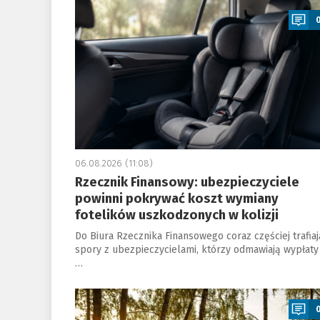
06.08.2026 (11:08)
Rzecznik Finansowy: ubezpieczyciele
powinni pokrywać koszt wymiany
fotelików uszkodzonych w kolizji
Do Biura Rzecznika Finansowego coraz częściej trafiaj
spory z ubezpieczycielami, którzy odmawiają wypłaty
…
a