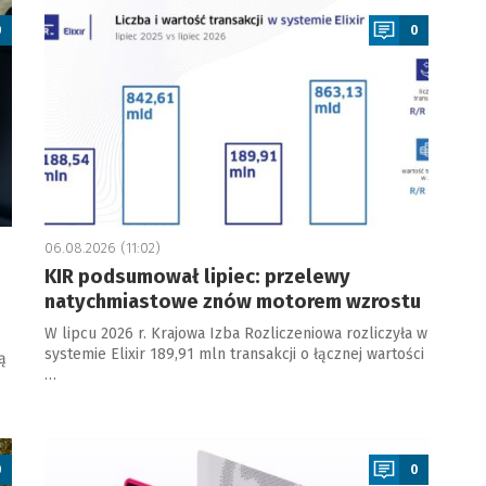
0
0
06.08.2026 (11:02)
KIR podsumował lipiec: przelewy
natychmiastowe znów motorem wzrostu
W lipcu 2026 r. Krajowa Izba Rozliczeniowa rozliczyła w
systemie Elixir 189,91 mln transakcji o łącznej wartości
ą
…
a
0
0