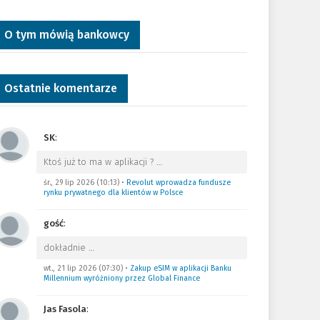
O tym mówią bankowcy
Ostatnie komentarze
SK
:
Ktoś już to ma w aplikacji ?
…
śr., 29 lip 2026 (10:13)
•
Revolut wprowadza fundusze
rynku prywatnego dla klientów w Polsce
gość
:
dokładnie
…
wt., 21 lip 2026 (07:30)
•
Zakup eSIM w aplikacji Banku
Millennium wyróżniony przez Global Finance
Jas Fasola
: