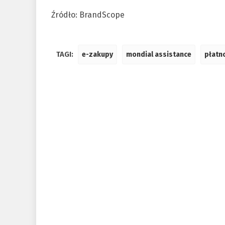
Źródło: BrandScope
TAGI:
e-zakupy
mondial assistance
płatn