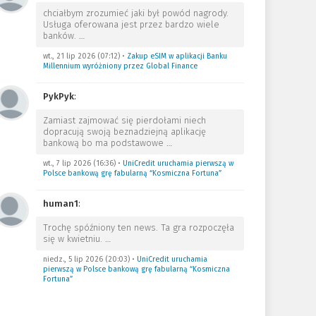
chciałbym zrozumieć jaki był powód nagrody.
Usługa oferowana jest przez bardzo wiele
banków.
…
wt., 21 lip 2026 (07:12)
•
Zakup eSIM w aplikacji Banku
Millennium wyróżniony przez Global Finance
PykPyk
:
Zamiast zajmować się pierdołami niech
dopracują swoją beznadziejną aplikację
bankową bo ma podstawowe
…
wt., 7 lip 2026 (16:36)
•
UniCredit uruchamia pierwszą w
Polsce bankową grę fabularną “Kosmiczna Fortuna”
human1
:
Trochę spóźniony ten news. Ta gra rozpoczęła
się w kwietniu.
…
niedz., 5 lip 2026 (20:03)
•
UniCredit uruchamia
pierwszą w Polsce bankową grę fabularną “Kosmiczna
Fortuna”