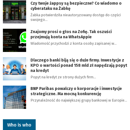
Czy twoje żappsy są bezpieczne? Co wiadomo o
cyberataku na Żabkę
Żabka potwierdziła nieautoryzowany dostęp do części
swojego…
Znajomy prosi o głos na Zofię. Tak oszuści
przejmują konta na WhatsAppie
Wiadomość przychodzi z konta osoby zapisanej w…
Dlaczego banki biją się o duże firmy. Inwestycje z
KPO o wartości ponad 158 mld zł napędzają popyt
na kredyt
Popyt na kredyt ze strony dużych firm…
BNP Paribas powalczy o korporacje i inwestycje
strategiczne. Ma mocną konkurencję
Przynależność do największej grupy bankowej w Europie…
Who is who