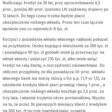
Rozliczając kredyt na 30 lat, przy oprocentowaniu 6,5
proc., poniżej 80-proc. poziomu LtV zejdziemy dopiero po
12 latach. Do tego czasu trzeba będzie płacić
ubezpieczenie niskiego wkładu. Przez ten czas łącznie
wyniesie ono co najmniej 6-8 tys. zł.
Korzyści z posiadania wkładu własnego najlepiej pokazać
na przykładzie. Osoba kupująca mieszkanie za 300 tys. zł
i posiadająca 90 tys. zł gotówki może ją przeznaczyć na
wkład własny i pożyczyć 210 tys. zł, albo może wziąć
kredyt na całą kwotę, a oszczędności zainwestować. Do
obliczeń przyjęliśmy, że dla posiadacza 30-proc. wkładu
własnego bank ma marżę niższą o 0,4 p.p. (1,9 vs 1,5), za
udzielenie kredytu klient płaci prowizję równą 1 proc., a
ubezpieczenie niskiego wkładu kosztuje go 3,5 proc. za
trzy lata. I właśnie trzyletni okres porównaliśmy. Wyszło
na to, że przez 36 pierwszych miesięcy klient z kredytem
na 300 tys. zł łącznie (uwzględniając prowizję,