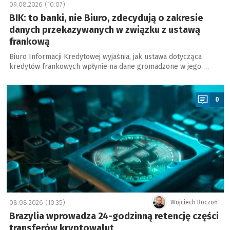
09.08.2026 (10:07)
BIK: to banki, nie Biuro, zdecydują o zakresie
danych przekazywanych w związku z ustawą
frankową
Biuro Informacji Kredytowej wyjaśnia, jak ustawa dotycząca
kredytów frankowych wpłynie na dane gromadzone w jego …
a
0
08.08.2026 (10:35)
Wojciech Boczoń
Brazylia wprowadza 24-godzinną retencję części
transferów kryptowalut