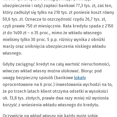
ubezpieczenie i raty) zapłaci bankowi 77,3 tys. zł, zaś ten,
który zadłużył się tylko na 210 tys. zł poniesie koszt równy
50,6 tys. zł. Oznacza to oszczędność rzędu 26,7 tys. zł,
czyli prawie 750 zł miesięcznie. Rata kredytu spada z 2150
zł do 1400 zł – o 35 proc., mimo że wkładu własnego
mieliśmy tylko 30 proc. 5 p.p. różnicy wynika z obniżki
marży oraz uniknięcia ubezpieczenia niskiego wkładu
własnego.
Gdyby zaciągnąć kredyt na całą wartość nieruchomości,
wówczas wkład własny można ulokować. Biorąc pod
uwagę bezpieczny sposób (bankowe
lokaty
oprocentowane na 6 proc.) inwestowania wychodzi na to,
że po trzech latach klient otrzyma odsetki w wysokości
ok. 13,8 tys. złotych, prawie dwa razy mniej niż wyniosła
korzyść z wniesienia wkładu własnego do kredytu.
Oczywiście na wkład własny nie każdy może sobie