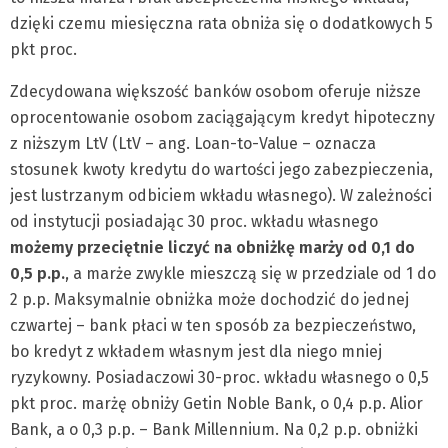
dzięki czemu miesięczna rata obniża się o dodatkowych 5
pkt proc.
Zdecydowana większość banków osobom oferuje niższe
oprocentowanie osobom zaciągającym kredyt hipoteczny
z niższym LtV (LtV – ang. Loan-to-Value – oznacza
stosunek kwoty kredytu do wartości jego zabezpieczenia,
jest lustrzanym odbiciem wkładu własnego). W zależności
od instytucji posiadając 30 proc. wkładu własnego
możemy przeciętnie liczyć na obniżkę marży od 0,1 do
0,5 p.p.
, a marże zwykle mieszczą się w przedziale od 1 do
2 p.p. Maksymalnie obniżka może dochodzić do jednej
czwartej – bank płaci w ten sposób za bezpieczeństwo,
bo kredyt z wkładem własnym jest dla niego mniej
ryzykowny. Posiadaczowi 30-proc. wkładu własnego o 0,5
pkt proc. marżę obniży Getin Noble Bank, o 0,4 p.p. Alior
Bank, a o 0,3 p.p. – Bank Millennium. Na 0,2 p.p. obniżki