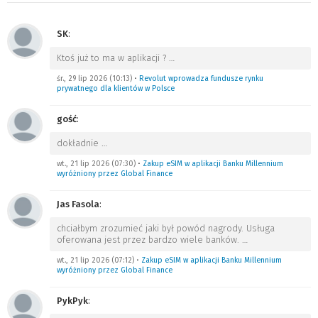
SK
:
Ktoś już to ma w aplikacji ?
…
śr., 29 lip 2026 (10:13)
•
Revolut wprowadza fundusze rynku
prywatnego dla klientów w Polsce
gość
:
dokładnie
…
wt., 21 lip 2026 (07:30)
•
Zakup eSIM w aplikacji Banku Millennium
wyróżniony przez Global Finance
Jas Fasola
:
chciałbym zrozumieć jaki był powód nagrody. Usługa
oferowana jest przez bardzo wiele banków.
…
wt., 21 lip 2026 (07:12)
•
Zakup eSIM w aplikacji Banku Millennium
wyróżniony przez Global Finance
PykPyk
: