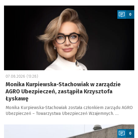
a
0
07.08.2026 (13:28)
Monika Kurpiewska-Stachowiak w zarządzie
AGRO Ubezpieczeń, zastąpiła Krzysztofa
Łyskawę
Monika Kurpiewska-Stachowiak została członkiem zarządu AGRO
Ubezpieczeń – Towarzystwa Ubezpieczeń Wzajemnych. …
a
0