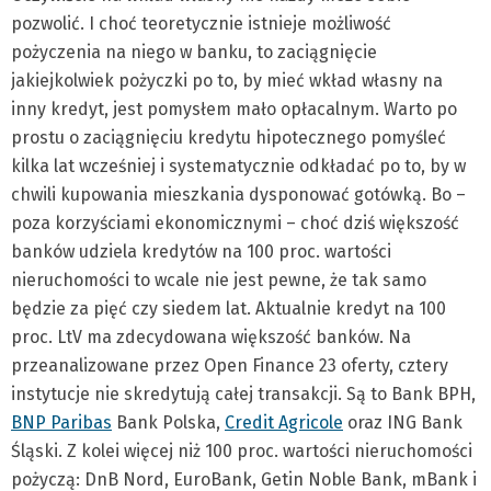
pozwolić. I choć teoretycznie istnieje możliwość
pożyczenia na niego w banku, to zaciągnięcie
jakiejkolwiek pożyczki po to, by mieć wkład własny na
inny kredyt, jest pomysłem mało opłacalnym. Warto po
prostu o zaciągnięciu kredytu hipotecznego pomyśleć
kilka lat wcześniej i systematycznie odkładać po to, by w
chwili kupowania mieszkania dysponować gotówką. Bo –
poza korzyściami ekonomicznymi – choć dziś większość
banków udziela kredytów na 100 proc. wartości
nieruchomości to wcale nie jest pewne, że tak samo
będzie za pięć czy siedem lat. Aktualnie kredyt na 100
proc. LtV ma zdecydowana większość banków. Na
przeanalizowane przez Open Finance 23 oferty, cztery
instytucje nie skredytują całej transakcji. Są to Bank BPH,
BNP Paribas
Bank Polska,
Credit Agricole
oraz ING Bank
Śląski. Z kolei więcej niż 100 proc. wartości nieruchomości
pożyczą: DnB Nord, EuroBank, Getin Noble Bank, mBank i