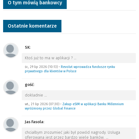
O tym mówią bankowcy
Ostatnie komentarze
SK
:
Ktoś już to ma w aplikacji ?
…
śr., 29 lip 2026 (10:13)
•
Revolut wprowadza fundusze rynku
prywatnego dla klientów w Polsce
gość
:
dokładnie
…
wt., 21 lip 2026 (07:30)
•
Zakup eSIM w aplikacji Banku Millennium
wyróżniony przez Global Finance
Jas Fasola
:
chciałbym zrozumieć jaki był powód nagrody. Usługa
oferowana jest przez bardzo wiele banków.
…