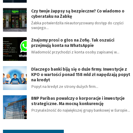
Czy twoje żappsy są bezpieczne? Co wiadomo o
cyberataku na Żabkę
Żabka potwierdziła nieautoryzowany dostęp do części
swojego…
Znajomy prosi o głos na Zofię. Tak oszuści
przejmują konta na WhatsAppie
Wiadomość przychodzi z konta osoby zapisanej w…
Dlaczego banki biją się o duże firmy. Inwestycje z
KPO o wartości ponad 158 mld zł napędzają popyt
na kredyt
Popyt na kredyt ze strony dużych firm…
BNP Paribas powalczy o korporacje i inwestycje
strategiczne. Ma mocną konkurencję
Przynależność do największej grupy bankowej w Europie…