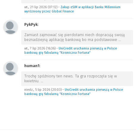
wt., 21 lip 2026 (07:12)
•
Zakup eSIM w aplikacji Banku Millennium
wyróżniony przez Global Finance
PykPyk
:
Zamiast zajmować się pierdołami niech dopracują swoją
beznadziejną aplikację bankową bo ma podstawowe
…
wt., 7 lip 2026 (16:36)
•
UniCredit uruchamia pierwszą w Polsce
bankową grę fabularną “Kosmiczna Fortuna”
human1
:
Trochę spóźniony ten news. Ta gra rozpoczęła się w
kwietniu.
…
niedz., 5 lip 2026 (20:03)
•
UniCredit uruchamia pierwszą w Polsce
bankową grę fabularną “Kosmiczna Fortuna”