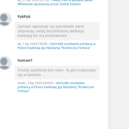
wt., 21 lip 2026 (07:12)
•
Zakup eSIM w aplikacji Banku
Millennium wyróżniony przez Global Finance
PykPyk
:
Zamiast zajmować się pierdołami niech
dopracują swoją beznadziejną aplikację
bankową bo ma podstawowe
…
wt., 7 lip 2026 (16:36)
•
UniCredit uruchamia pierwszą w
Polsce bankową grę fabularną “Kosmiczna Fortuna”
human1
:
Trochę spóźniony ten news. Ta gra rozpoczęła
się w kwietniu.
…
niedz., 5 lip 2026 (20:03)
•
UniCredit uruchamia
pierwszą w Polsce bankową grę fabularną “Kosmiczna
Fortuna”