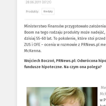
28.06.2011 (07:21)
Kredyty
Ministerstwo Finansów przygotowało założeni
Boom na tego rodzaju produkty może nadejść,
dzisiaj 55-60 lat. To pokolenie, które stoi pr
ZUS i OFE – ocenia w rozmowie z PRNews.pl me
McKenna.
Wojciech Boczoń, PRNews.pl: Odwrócona hipot
fundusze hipoteczne. Na czym ona polega?
Me
Mc
w P