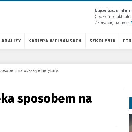
Najświeższe inform
Codziennie aktualn
Zapisz się na nasz
ANALIZY
KARIERA W FINANSACH
SZKOLENIA
FO
posobem na wyższą emeryturę
eka sposobem na
ę