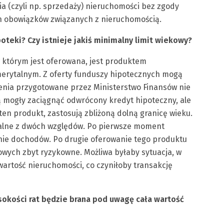
 (czyli np. sprzedaży) nieruchomości bez zgody
ch obowiązków związanych z nieruchomością.
teki? Czy istnieje jakiś minimalny limit wiekowy?
 którym jest oferowana, jest produktem
erytalnym. Z oferty funduszy hipotecznych mogą
żenia przygotowane przez Ministerstwo Finansów nie
 mogły zaciągnąć odwrócony kredyt hipoteczny, ale
ten produkt, zastosują zbliżoną dolną granicę wieku.
onalne z dwóch względów. Po pierwsze moment
nie dochodów. Po drugie oferowanie tego produktu
owych zbyt ryzykowne. Możliwa byłaby sytuacja, w
wartość nieruchomości, co czyniłoby transakcję
sokości rat będzie brana pod uwagę cała wartość