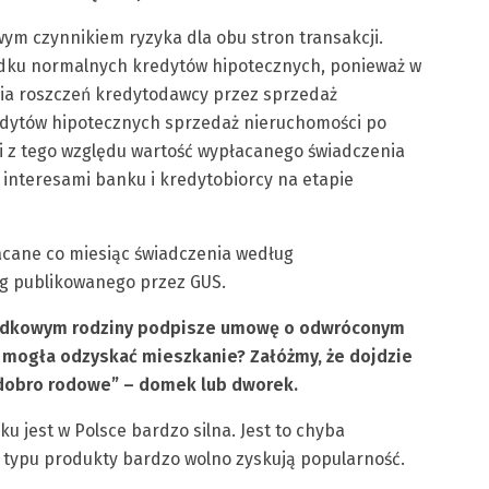
ym czynnikiem ryzyka dla obu stron transakcji.
padku normalnych kredytów hipotecznych, ponieważ w
ia roszczeń kredytodawcy przez sprzedaż
dytów hipotecznych sprzedaż nieruchomości po
i i z tego względu wartość wypłacanego świadczenia
nteresami banku i kredytobiorcy na etapie
acane co miesiąc świadczenia według
ug publikowanego przez GUS.
padkowym rodziny podpisze umowę o odwróconym
ie mogła odzyskać mieszkanie? Załóżmy, że dojdzie
„dobro rodowe” – domek lub dworek.
 jest w Polsce bardzo silna. Jest to chyba
o typu produkty bardzo wolno zyskują popularność.