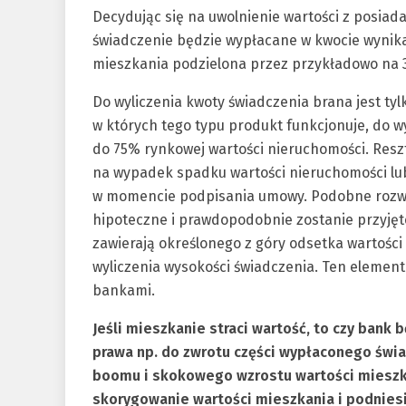
Decydując się na uwolnienie wartości z posiad
świadczenie będzie wypłacane w kwocie wynikają
mieszkania podzielona przez przykładowo na 3
Do wyliczenia kwoty świadczenia brana jest tylk
w których tego typu produkt funkcjonuje, do w
do 75% rynkowej wartości nieruchomości. Resz
na wypadek spadku wartości nieruchomości lub
w momencie podpisania umowy. Podobne rozwią
hipoteczne i prawdopodobnie zostanie przyjęte
zawierają określonego z góry odsetka wartośc
wyliczenia wysokości świadczenia. Ten elemen
bankami.
Jeśli mieszkanie straci wartość, to czy bank
prawa np. do zwrotu części wypłaconego świa
boomu i skokowego wzrostu wartości mieszka
skorygowanie wartości mieszkania i podniesi