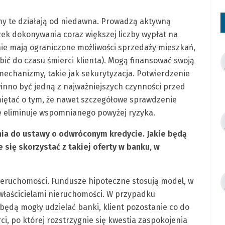
rmy te działają od niedawna. Prowadzą aktywną
zek dokonywania coraz większej liczby wypłat na
nie mają ograniczone możliwości sprzedaży mieszkań,
bić do czasu śmierci klienta). Mogą finansować swoją
mechanizmy, takie jak sekurytyzacja. Potwierdzenie
inno być jedną z najważniejszych czynności przed
miętać o tym, że nawet szczegółowe sprawdzenie
e eliminuje wspomnianego powyżej ryzyka.
ia do ustawy o odwróconym kredycie. Jakie będą
 się skorzystać z takiej oferty w banku, w
nieruchomości. Fundusze hipoteczne stosują model, w
właścicielami nieruchomości. W przypadku
ędą mogły udzielać banki, klient pozostanie co do
i, po której rozstrzygnie się kwestia zaspokojenia