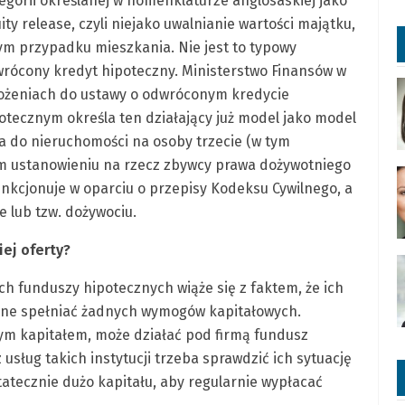
egorii określanej w nomenklaturze anglosaskiej jako
ity release, czyli niejako uwalnianie wartości majątku,
ym przypadku mieszkania. Nie jest to typowy
rócony kredyt hipoteczny. Ministerstwo Finansów w
ożeniach do ustawy o odwróconym kredycie
otecznym określa ten działający już model jako model
a do nieruchomości na osoby trzecie (w tym
m ustanowieniu na rzecz zbywcy prawa dożywotniego
nkcjonuje w oparciu o przepisy Kodeksu Cywilnego, a
 lub tzw. dożywociu.
iej oferty?
 funduszy hipotecznych wiąże się z faktem, że ich
 one spełniać żadnych wymogów kapitałowych.
ym kapitałem, może działać pod firmą fundusz
usług takich instytucji trzeba sprawdzić ich sytuację
atecznie dużo kapitału, aby regularnie wypłacać