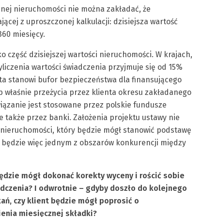
anej nieruchomości nie można zakładać, że
cej z uproszczonej kalkulacji: dzisiejsza wartość
60 miesięcy.
o część dzisiejszej wartości nieruchomości. W krajach,
yliczenia wartości świadczenia przyjmuje się od 15%
ta stanowi bufor bezpieczeństwa dla finansującego
 właśnie przeżycia przez klienta okresu zakładanego
zanie jest stosowane przez polskie fundusze
 także przez banki. Założenia projektu ustawy nie
i nieruchomości, który będzie mógł stanowić podstawę
t będzie więc jednym z obszarów konkurencji między
 będzie mógł dokonać korekty wyceny i rościć sobie
dczenia? I odwrotnie – gdyby doszło do kolejnego
ń, czy klient będzie mógł poprosić o
enia miesięcznej składki?