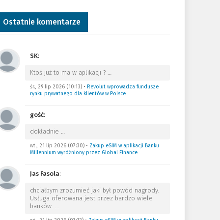
Ostatnie komentarze
SK
:
Ktoś już to ma w aplikacji ?
…
śr., 29 lip 2026 (10:13)
•
Revolut wprowadza fundusze
rynku prywatnego dla klientów w Polsce
gość
:
dokładnie
…
wt., 21 lip 2026 (07:30)
•
Zakup eSIM w aplikacji Banku
Millennium wyróżniony przez Global Finance
Jas Fasola
:
chciałbym zrozumieć jaki był powód nagrody.
Usługa oferowana jest przez bardzo wiele
banków.
…