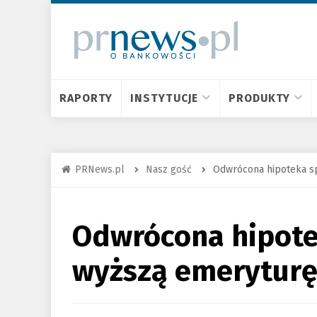
RAPORTY
INSTYTUCJE
PRODUKTY
PRNews.pl
Nasz gość
Odwrócona hipoteka s
Odwrócona hipot
wyższą emerytur