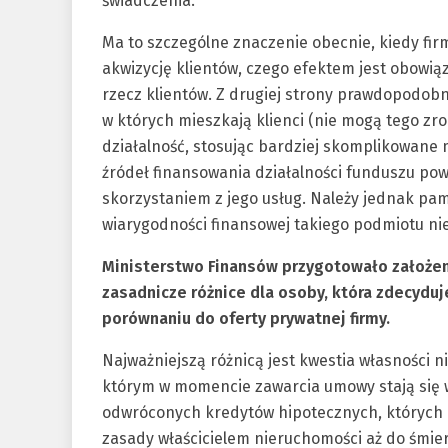
świadczenia.
Ma to szczególne znaczenie obecnie, kiedy fi
akwizycję klientów, czego efektem jest obowią
rzecz klientów. Z drugiej strony prawdopodob
w których mieszkają klienci (nie mogą tego zro
działalność, stosując bardziej skomplikowane 
źródeł finansowania działalności funduszu pow
skorzystaniem z jego usług. Należy jednak pa
wiarygodności finansowej takiego podmiotu ni
Ministerstwo Finansów przygotowało założen
zasadnicze różnice dla osoby, która zdecyduje
porównaniu do oferty prywatnej firmy.
Najważniejszą różnicą jest kwestia własności 
którym w momencie zawarcia umowy stają się 
odwróconych kredytów hipotecznych, których b
zasady właścicielem nieruchomości aż do śmierc