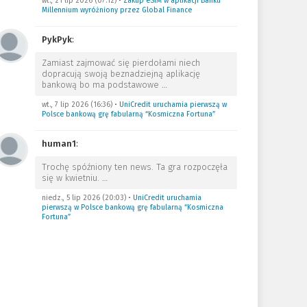
wt., 21 lip 2026 (07:12)
•
Zakup eSIM w aplikacji Banku
Millennium wyróżniony przez Global Finance
PykPyk
:
Zamiast zajmować się pierdołami niech
dopracują swoją beznadziejną aplikację
bankową bo ma podstawowe
…
wt., 7 lip 2026 (16:36)
•
UniCredit uruchamia pierwszą w
Polsce bankową grę fabularną “Kosmiczna Fortuna”
human1
:
Trochę spóźniony ten news. Ta gra rozpoczęła
się w kwietniu.
…
niedz., 5 lip 2026 (20:03)
•
UniCredit uruchamia
pierwszą w Polsce bankową grę fabularną “Kosmiczna
Fortuna”