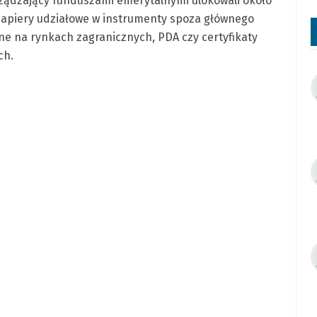
ządzający funduszami emerytalnymi ulokowali około
apiery udziałowe w instrumenty spoza głównego
ne na rynkach zagranicznych, PDA czy certyfikaty
ch.