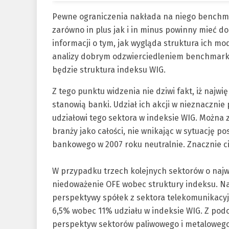
Pewne ograniczenia nakłada na niego benchma
zarówno in plus jak i in minus powinny mieć d
informacji o tym, jak wygląda struktura ich mo
analizy dobrym odzwierciedleniem benchmarku 
będzie struktura indeksu WIG.
Z tego punktu widzenia nie dziwi fakt, iż najw
stanowią banki. Udział ich akcji w nieznaczni
udziałowi tego sektora w indeksie WIG. Można 
branży jako całości, nie wnikając w sytuację 
bankowego w 2007 roku neutralnie. Znacznie ci
W przypadku trzech kolejnych sektorów o naj
niedoważenie OFE wobec struktury indeksu. N
perspektywy spółek z sektora telekomunikacyj
6,5% wobec 11% udziału w indeksie WIG. Z p
perspektyw sektorów paliwowego i metalowego