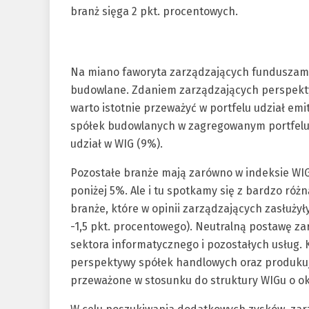
branż sięga 2 pkt. procentowych.
Na miano faworyta zarządzających funduszami
budowlane. Zdaniem zarządzających perspektyw
warto istotnie przeważyć w portfelu udział em
spółek budowlanych w zagregowanym portfelu 
udział w WIG (9%).
Pozostałe branże mają zarówno w indeksie WIG
poniżej 5%. Ale i tu spotkamy się z bardzo ró
branże, które w opinii zarządzających zasłuż
-1,5 pkt. procentowego). Neutralną postawę za
sektora informatycznego i pozostałych usług. 
perspektywy spółek handlowych oraz produkuj
przeważone w stosunku do struktury WIGu o ok