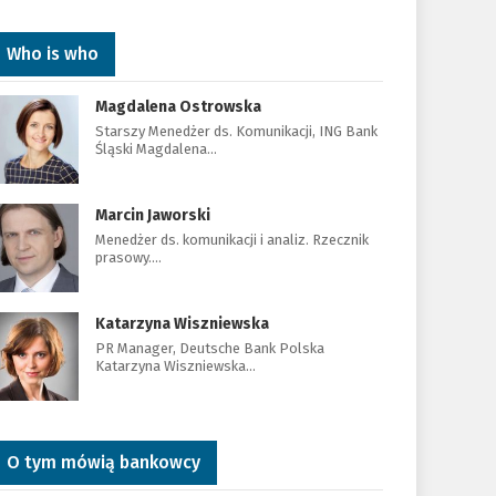
Who is who
Magdalena Ostrowska
Starszy Menedżer ds. Komunikacji, ING Bank
Śląski Magdalena…
Marcin Jaworski
Menedżer ds. komunikacji i analiz. Rzecznik
prasowy.…
Katarzyna Wiszniewska
PR Manager, Deutsche Bank Polska
Katarzyna Wiszniewska…
O tym mówią bankowcy