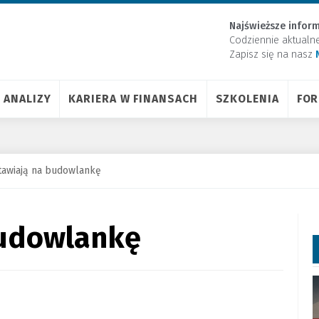
Najświeższe inform
Codziennie aktualn
Zapisz się na nasz
ANALIZY
KARIERA W FINANSACH
SZKOLENIA
FO
tawiają na budowlankę
budowlankę