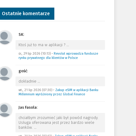
Ostatnie komentarze
SK
:
Ktoś już to ma w aplikacji ?
…
śr., 29 lip 2026 (10:13)
•
Revolut wprowadza fundusze
rynku prywatnego dla klientów w Polsce
gość
:
dokładnie
…
wt., 21 lip 2026 (07:30)
•
Zakup eSIM w aplikacji Banku
Millennium wyróżniony przez Global Finance
Jas Fasola
:
chciałbym zrozumieć jaki był powód nagrody.
Usługa oferowana jest przez bardzo wiele
banków.
…