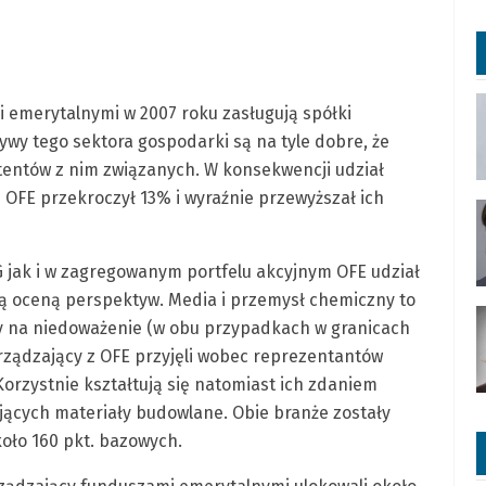
 emerytalnymi w 2007 roku zasługują spółki
y tego sektora gospodarki są na tyle dobre, że
itentów z nim związanych. W konsekwencji udział
OFE przekroczył 13% i wyraźnie przewyższał ich
 jak i w zagregowanym portfelu akcyjnym OFE udział
żną oceną perspektyw. Media i przemysł chemiczny to
yły na niedoważenie (w obu przypadkach w granicach
rządzający z OFE przyjęli wobec reprezentantów
Korzystnie kształtują się natomiast ich zdaniem
ących materiały budowlane. Obie branże zostały
oło 160 pkt. bazowych.