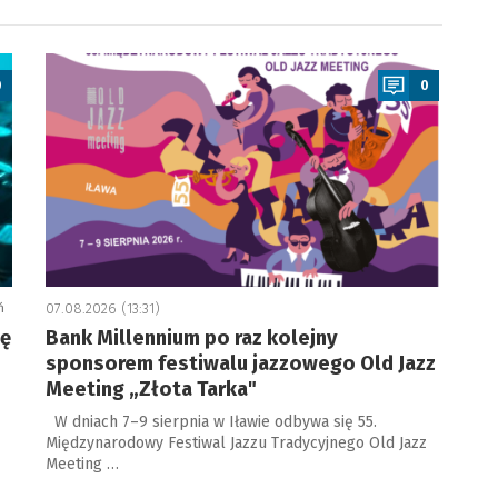
a
0
0
ń
07.08.2026 (13:31)
ję
Bank Millennium po raz kolejny
sponsorem festiwalu jazzowego Old Jazz
Meeting „Złota Tarka"
W dniach 7–9 sierpnia w Iławie odbywa się 55.
Międzynarodowy Festiwal Jazzu Tradycyjnego Old Jazz
Meeting …