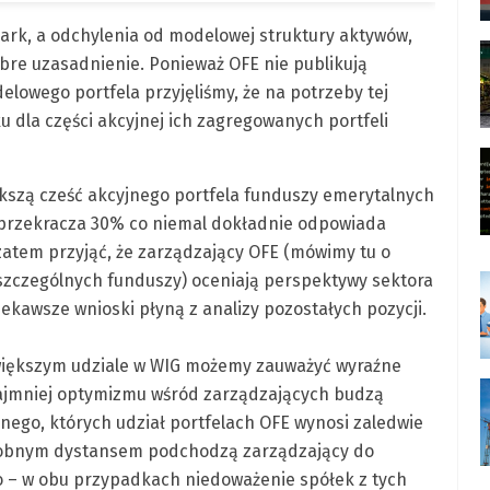
rk, a odchylenia od modelowej struktury aktywów,
obre uzasadnienie. Ponieważ OFE nie publikują
delowego portfela przyjęliśmy, że na potrzeby tej
dla części akcyjnej ich zagregowanych portfeli
iększą cześć akcyjnego portfela funduszy emerytalnych
e przekracza 30% co niemal dokładnie odpowiada
zatem przyjąć, że zarządzający OFE (mówimy tu o
poszczególnych funduszy) oceniają perspektywy sektora
ekawsze wnioski płyną z analizy pozostałych pozycji.
większym udziale w WIG możemy zauważyć wyraźne
ajmniej optymizmu wśród zarządzających budzą
nego, których udział portfelach OFE wynosi zaledwie
odobnym dystansem podchodzą zarządzający do
 – w obu przypadkach niedoważenie spółek z tych