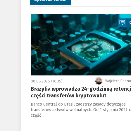
a
08.08.2026 (10:35)
Wojciech Boczo
Brazylia wprowadza 24-godzinną retenc
części transferów kryptowalut
Banco Central do Brasil zaostrzy zasady dotyczące
transferów aktywów wirtualnych. Od 1 stycznia 2027 r.
część …