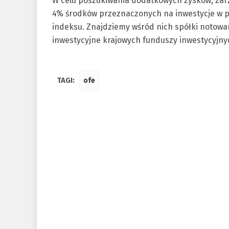
W celu poszukiwania dodatkowych zysków, zar
4% środków przeznaczonych na inwestycje w p
indeksu. Znajdziemy wśród nich spółki notowa
inwestycyjne krajowych funduszy inwestycyjny
TAGI:
ofe