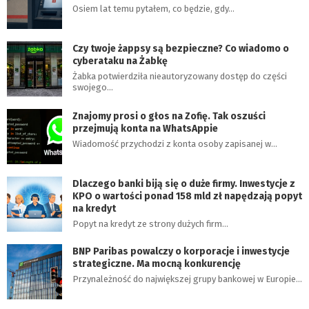
Osiem lat temu pytałem, co będzie, gdy…
Czy twoje żappsy są bezpieczne? Co wiadomo o
cyberataku na Żabkę
Żabka potwierdziła nieautoryzowany dostęp do części
swojego…
Znajomy prosi o głos na Zofię. Tak oszuści
przejmują konta na WhatsAppie
Wiadomość przychodzi z konta osoby zapisanej w…
Dlaczego banki biją się o duże firmy. Inwestycje z
KPO o wartości ponad 158 mld zł napędzają popyt
na kredyt
Popyt na kredyt ze strony dużych firm…
BNP Paribas powalczy o korporacje i inwestycje
strategiczne. Ma mocną konkurencję
Przynależność do największej grupy bankowej w Europie…