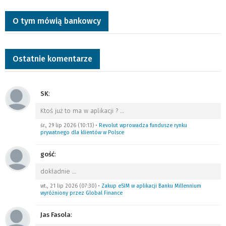
O tym mówią bankowcy
Ostatnie komentarze
SK
:
Ktoś już to ma w aplikacji ?
…
śr., 29 lip 2026 (10:13)
•
Revolut wprowadza fundusze rynku
prywatnego dla klientów w Polsce
gość
:
dokładnie
…
wt., 21 lip 2026 (07:30)
•
Zakup eSIM w aplikacji Banku Millennium
wyróżniony przez Global Finance
Jas Fasola
: