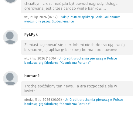
chciałbym zrozumieć jaki był powód nagrody. Usługa
oferowana jest przez bardzo wiele banków.
…
wt., 21 lip 2026 (07:12)
•
Zakup eSIM w aplikacji Banku Millennium
wyróżniony przez Global Finance
PykPyk
:
Zamiast zajmować się pierdołami niech dopracują swoją
beznadziejną aplikację bankową bo ma podstawowe
…
wt., 7 lip 2026 (16:36)
•
UniCredit uruchamia pierwszą w Polsce
bankową grę fabularną “Kosmiczna Fortuna”
human1
:
Trochę spóźniony ten news. Ta gra rozpoczęła się w
kwietniu.
…
niedz., 5 lip 2026 (20:03)
•
UniCredit uruchamia pierwszą w Polsce
bankową grę fabularną “Kosmiczna Fortuna”