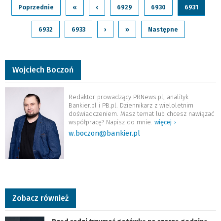
Poprzednie
«
‹
6929
6930
6931
6932
6933
›
»
Następne
Wojciech Boczoń
Redaktor prowadzący PRNews.pl, analityk
Bankier.pl i PB.pl. Dziennikarz z wieloletnim
doświadczeniem. Masz temat lub chcesz nawiązać
współpracę? Napisz do mnie.
więcej
›
w.boczon@bankier.pl
Zobacz również