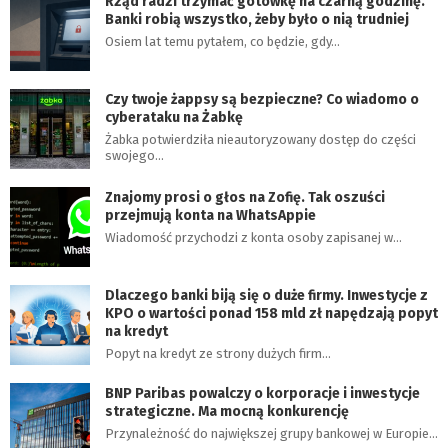
Rząd radzi trzymać gotówkę na czarną godzinę.
Banki robią wszystko, żeby było o nią trudniej
Osiem lat temu pytałem, co będzie, gdy…
Czy twoje żappsy są bezpieczne? Co wiadomo o
cyberataku na Żabkę
Żabka potwierdziła nieautoryzowany dostęp do części
swojego…
Znajomy prosi o głos na Zofię. Tak oszuści
przejmują konta na WhatsAppie
Wiadomość przychodzi z konta osoby zapisanej w…
Dlaczego banki biją się o duże firmy. Inwestycje z
KPO o wartości ponad 158 mld zł napędzają popyt
na kredyt
Popyt na kredyt ze strony dużych firm…
BNP Paribas powalczy o korporacje i inwestycje
strategiczne. Ma mocną konkurencję
Przynależność do największej grupy bankowej w Europie…