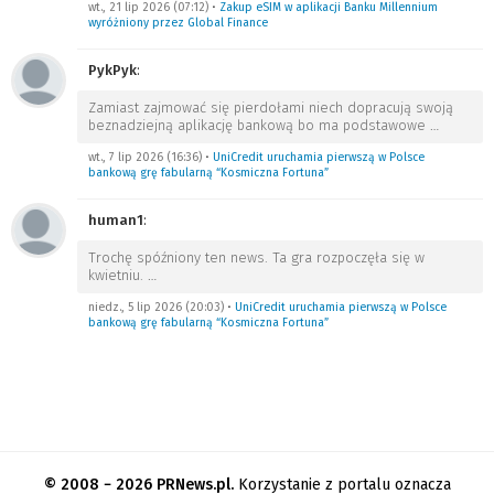
wt., 21 lip 2026 (07:12)
•
Zakup eSIM w aplikacji Banku Millennium
wyróżniony przez Global Finance
PykPyk
:
Zamiast zajmować się pierdołami niech dopracują swoją
beznadziejną aplikację bankową bo ma podstawowe
…
wt., 7 lip 2026 (16:36)
•
UniCredit uruchamia pierwszą w Polsce
bankową grę fabularną “Kosmiczna Fortuna”
human1
:
Trochę spóźniony ten news. Ta gra rozpoczęła się w
kwietniu.
…
niedz., 5 lip 2026 (20:03)
•
UniCredit uruchamia pierwszą w Polsce
bankową grę fabularną “Kosmiczna Fortuna”
© 2008 − 2026 PRNews.pl.
Korzystanie z portalu oznacza