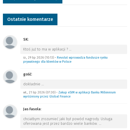
Ostatnie komentarze
SK
:
Ktoś już to ma w aplikacji ?
…
śr., 29 lip 2026 (10:13)
•
Revolut wprowadza fundusze rynku
prywatnego dla klientów w Polsce
gość
:
dokładnie
…
wt., 21 lip 2026 (07:30)
•
Zakup eSIM w aplikacji Banku Millennium
wyróżniony przez Global Finance
Jas Fasola
:
chciałbym zrozumieć jaki był powód nagrody. Usługa
oferowana jest przez bardzo wiele banków.
…