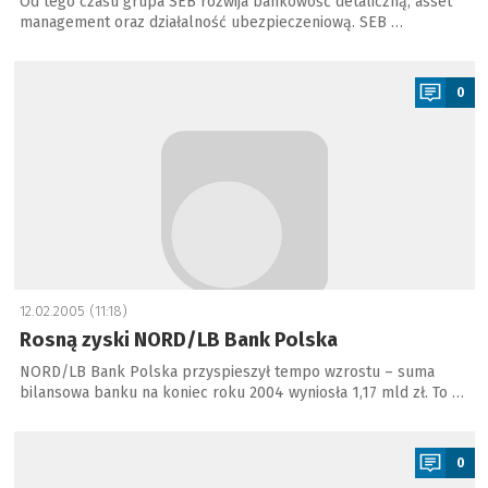
Od tego czasu grupa SEB rozwija bankowość detaliczną, asset
management oraz działalność ubezpieczeniową. SEB …
a
0
12.02.2005 (11:18)
Rosną zyski NORD/LB Bank Polska
NORD/LB Bank Polska przyspieszył tempo wzrostu – suma
bilansowa banku na koniec roku 2004 wyniosła 1,17 mld zł. To …
a
0