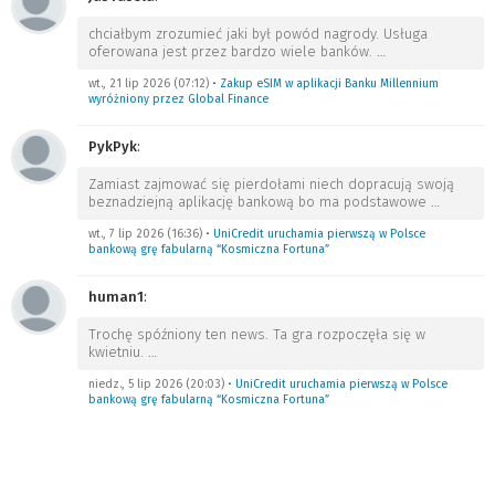
chciałbym zrozumieć jaki był powód nagrody. Usługa
oferowana jest przez bardzo wiele banków.
…
wt., 21 lip 2026 (07:12)
•
Zakup eSIM w aplikacji Banku Millennium
wyróżniony przez Global Finance
PykPyk
:
Zamiast zajmować się pierdołami niech dopracują swoją
beznadziejną aplikację bankową bo ma podstawowe
…
wt., 7 lip 2026 (16:36)
•
UniCredit uruchamia pierwszą w Polsce
bankową grę fabularną “Kosmiczna Fortuna”
human1
:
Trochę spóźniony ten news. Ta gra rozpoczęła się w
kwietniu.
…
niedz., 5 lip 2026 (20:03)
•
UniCredit uruchamia pierwszą w Polsce
bankową grę fabularną “Kosmiczna Fortuna”