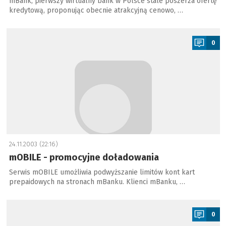
mBank, pierwszy wirtualny bank w Polsce stale poszerza ofertę
kredytową, proponując obecnie atrakcyjną cenowo, …
a
0
24.11.2003 (22:16)
mOBILE - promocyjne doładowania
Serwis mOBILE umożliwia podwyższanie limitów kont kart
prepaidowych na stronach mBanku. Klienci mBanku, …
a
0