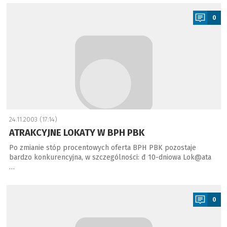
a
0
24.11.2003 (17:14)
ATRAKCYJNE LOKATY W BPH PBK
Po zmianie stóp procentowych oferta BPH PBK pozostaje
bardzo konkurencyjna, w szczególności: đ 10-dniowa Lok@ata
…
a
0