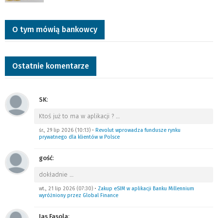
O tym mówią bankowcy
Ostatnie komentarze
SK
:
Ktoś już to ma w aplikacji ?
…
śr., 29 lip 2026 (10:13)
•
Revolut wprowadza fundusze rynku
prywatnego dla klientów w Polsce
gość
:
dokładnie
…
wt., 21 lip 2026 (07:30)
•
Zakup eSIM w aplikacji Banku Millennium
wyróżniony przez Global Finance
Jas Fasola
: