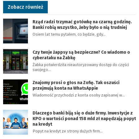
Zobacz również
Rząd radzi trzymać gotówkę na czarną godzinę.
Banki robią wszystko, żeby było o nią trudniej
Osiem lat temu pytałem, co będzie, gdy…
Czy twoje żappsy są bezpieczne? Co wiadomo o
cyberataku na Żabkę
Żabka potwierdziła nieautoryzowany dostęp do części
swojego…
Znajomy prosi o głos na Zofię. Tak oszuści
przejmują konta na WhatsAppie
Wiadomość przychodzi z konta osoby zapisanej w…
Dlaczego banki biją się o duże firmy. Inwestycje z
KPO o wartości ponad 158 mld zł napędzają popyt
na kredyt
Popyt na kredyt ze strony dużych firm…