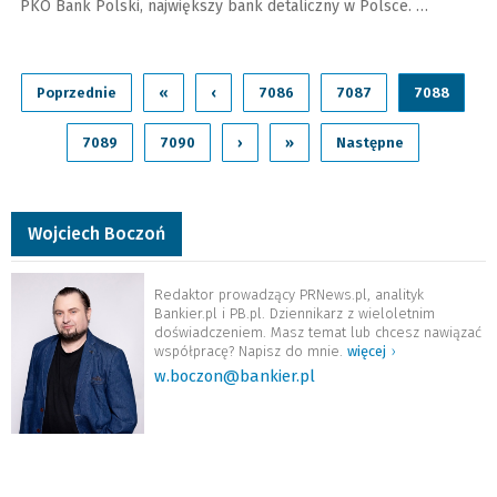
PKO Bank Polski, największy bank detaliczny w Polsce. …
Poprzednie
«
‹
7086
7087
7088
7089
7090
›
»
Następne
Wojciech Boczoń
Redaktor prowadzący PRNews.pl, analityk
Bankier.pl i PB.pl. Dziennikarz z wieloletnim
doświadczeniem. Masz temat lub chcesz nawiązać
współpracę? Napisz do mnie.
więcej
›
w.boczon@bankier.pl