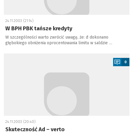
24.11.2003 (21:14)
W BPH PBK tańsze kredyty
W szczególności warto zwrócić uwagę, że: đ dokonano
głębokiego obniżenia oprocentowania limitu w saldzie …
a
0
24.11.2003 (20:40)
Skuteczność Ad – verto