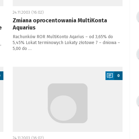
24.11.2003 (16:02)
Zmiana oprocentowania MultiKonta
e
Aquarius
Rachunków ROR MultiKonto Aqarius – od 3,65% do
5,45% Lokat terminowych Lokaty złotowe 7 – dniowa –
,
5,00 do …
a
0
0
24.11.2003 (16:02)