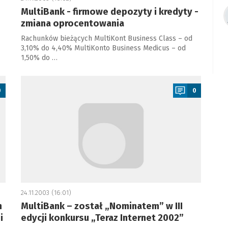
MultiBank - firmowe depozyty i kredyty -
zmiana oprocentowania
Rachunków bieżących MultiKont Business Class – od
3,10% do 4,40% MultiKonto Business Medicus – od
1,50% do …
a
0
0
24.11.2003 (16:01)
h
MultiBank – został „Nominatem” w III
i
edycji konkursu „Teraz Internet 2002”