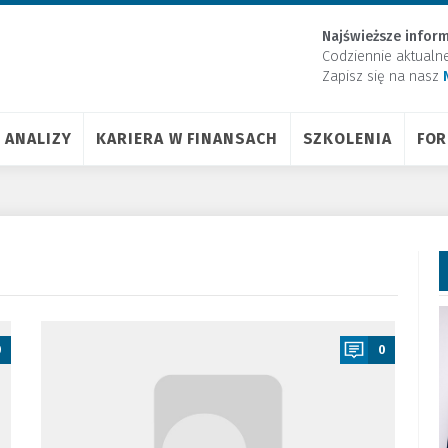
Najświeższe inform
Codziennie aktualn
Zapisz się na nasz
ANALIZY
KARIERA W FINANSACH
SZKOLENIA
FO
a
0
0