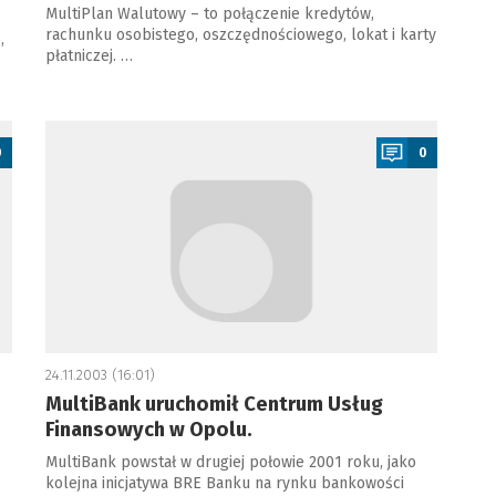
MultiPlan Walutowy – to połączenie kredytów,
rachunku osobistego, oszczędnościowego, lokat i karty
,
płatniczej. …
a
0
0
24.11.2003 (16:01)
MultiBank uruchomił Centrum Usług
Finansowych w Opolu.
MultiBank powstał w drugiej połowie 2001 roku, jako
kolejna inicjatywa BRE Banku na rynku bankowości