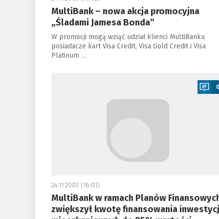
MultiBank – nowa akcja promocyjna
„Śladami Jamesa Bonda”
W promocji mogą wziąć udział klienci MultiBanku
posiadacze kart Visa Credit, Visa Gold Credit i Visa
Platinum …
a
24.11.2003 (16:01)
MultiBank w ramach Planów Finansowyc
zwiększył kwotę finansowania inwestycj