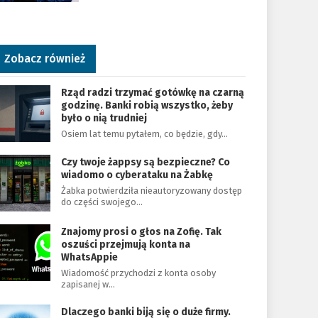
Zobacz również
Rząd radzi trzymać gotówkę na czarną
godzinę. Banki robią wszystko, żeby
było o nią trudniej
Osiem lat temu pytałem, co będzie, gdy…
Czy twoje żappsy są bezpieczne? Co
wiadomo o cyberataku na Żabkę
Żabka potwierdziła nieautoryzowany dostęp
do części swojego…
Znajomy prosi o głos na Zofię. Tak
oszuści przejmują konta na
WhatsAppie
Wiadomość przychodzi z konta osoby
zapisanej w…
Dlaczego banki biją się o duże firmy.