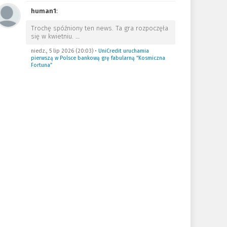
human1
:
Trochę spóźniony ten news. Ta gra rozpoczęła
się w kwietniu.
…
niedz., 5 lip 2026 (20:03)
•
UniCredit uruchamia
pierwszą w Polsce bankową grę fabularną “Kosmiczna
Fortuna”