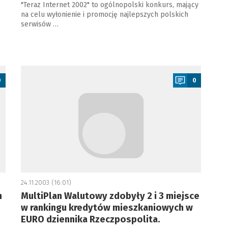
"Teraz Internet 2002" to ogólnopolski konkurs, mający
na celu wyłonienie i promocję najlepszych polskich
serwisów …
a
0
0
24.11.2003 (16:01)
h
MultiPlan Walutowy zdobyły 2 i 3 miejsce
w rankingu kredytów mieszkaniowych w
EURO dziennika Rzeczpospolita.