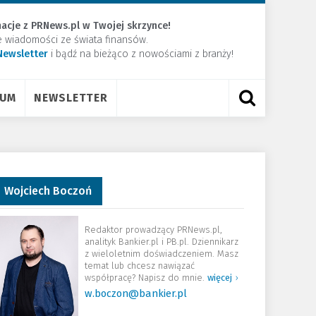
acje z PRNews.pl w Twojej skrzynce!
e wiadomości ze świata finansów.
Newsletter
​i bądź na bieżąco z nowościami z branży!
RUM
NEWSLETTER
Wojciech Boczoń
Redaktor prowadzący PRNews.pl,
analityk Bankier.pl i PB.pl. Dziennikarz
z wieloletnim doświadczeniem. Masz
temat lub chcesz nawiązać
współpracę? Napisz do mnie.
więcej
›
w.boczon@bankier.pl