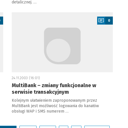
detalicznej. …
a
0
0
24.11.2003 (16:01)
MultiBank – zmiany funkcjonalne w
serwisie transakcyjnym
Kolejnym ułatwieniem zaproponowanym przez
MultiBank jest możliwość logowania do kanałów
obsługi WAP i SMS numerem …