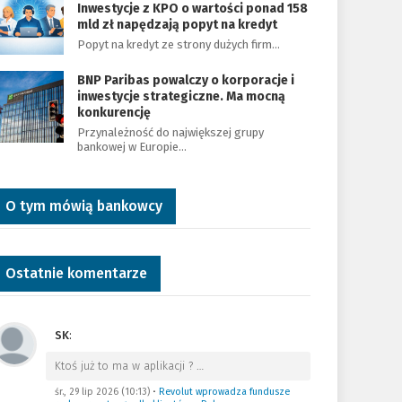
Inwestycje z KPO o wartości ponad 158
mld zł napędzają popyt na kredyt
Popyt na kredyt ze strony dużych firm…
BNP Paribas powalczy o korporacje i
inwestycje strategiczne. Ma mocną
konkurencję
Przynależność do największej grupy
bankowej w Europie…
O tym mówią bankowcy
Ostatnie komentarze
SK
:
Ktoś już to ma w aplikacji ?
…
śr., 29 lip 2026 (10:13)
•
Revolut wprowadza fundusze