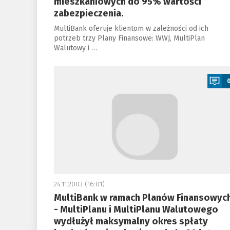
mieszkaniowych do 95% wartości
zabezpieczenia.
MultiBank oferuje klientom w zależności od ich
potrzeb trzy Plany Finansowe: WWJ, MultiPlan
Walutowy i …
a
24.11.2003 (16:01)
MultiBank w ramach Planów Finansowyc
- MultiPlanu i MultiPlanu Walutowego
wydłużył maksymalny okres spłaty