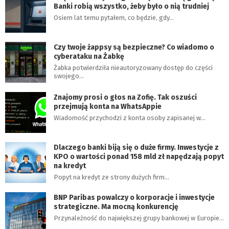
Banki robią wszystko, żeby było o nią trudniej
Osiem lat temu pytałem, co będzie, gdy…
Czy twoje żappsy są bezpieczne? Co wiadomo o
cyberataku na Żabkę
Żabka potwierdziła nieautoryzowany dostęp do części
swojego…
Znajomy prosi o głos na Zofię. Tak oszuści
przejmują konta na WhatsAppie
Wiadomość przychodzi z konta osoby zapisanej w…
Dlaczego banki biją się o duże firmy. Inwestycje z
KPO o wartości ponad 158 mld zł napędzają popyt
na kredyt
Popyt na kredyt ze strony dużych firm…
BNP Paribas powalczy o korporacje i inwestycje
strategiczne. Ma mocną konkurencję
Przynależność do największej grupy bankowej w Europie…