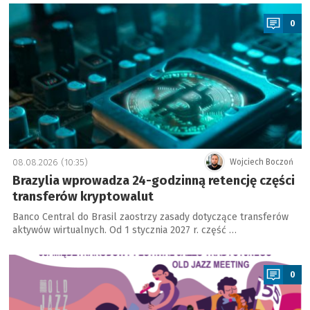
a
0
08.08.2026 (10:35)
Wojciech Boczoń
Brazylia wprowadza 24-godzinną retencję części
transferów kryptowalut
Banco Central do Brasil zaostrzy zasady dotyczące transferów
aktywów wirtualnych. Od 1 stycznia 2027 r. część …
a
0