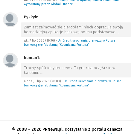
wyróżniony przez Global Finance
PykPyk
:
Zamiast zajmować się pierdołami niech dopracują swoją
beznadziejną aplikację bankową bo ma podstawowe
…
wt., 7 lip 2026 (16:36)
•
UniCredit uruchamia pierwszą w Polsce
bankową grę fabularną “Kosmiczna Fortuna”
human1
:
Trochę spóźniony ten news. Ta gra rozpoczęła się w
kwietniu.
…
niedz., 5 lip 2026 (20:03)
•
UniCredit uruchamia pierwszą w Polsce
bankową grę fabularną “Kosmiczna Fortuna”
© 2008 − 2026 PRNews.pl.
Korzystanie z portalu oznacza