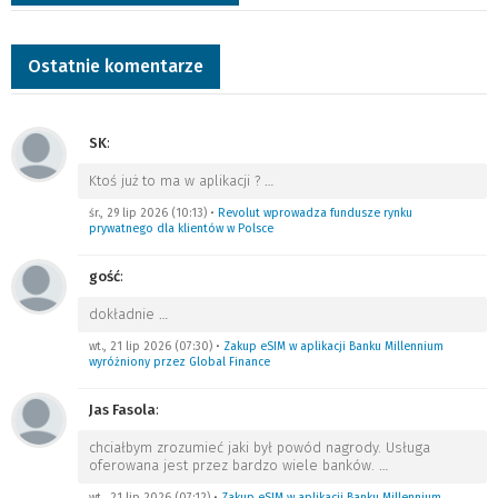
Ostatnie komentarze
SK
:
Ktoś już to ma w aplikacji ?
…
śr., 29 lip 2026 (10:13)
•
Revolut wprowadza fundusze rynku
prywatnego dla klientów w Polsce
gość
:
dokładnie
…
wt., 21 lip 2026 (07:30)
•
Zakup eSIM w aplikacji Banku Millennium
wyróżniony przez Global Finance
Jas Fasola
:
chciałbym zrozumieć jaki był powód nagrody. Usługa
oferowana jest przez bardzo wiele banków.
…
wt., 21 lip 2026 (07:12)
•
Zakup eSIM w aplikacji Banku Millennium