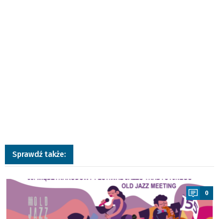
Sprawdź także:
a
0