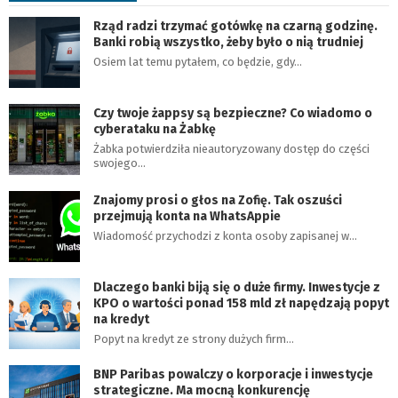
Rząd radzi trzymać gotówkę na czarną godzinę.
Banki robią wszystko, żeby było o nią trudniej
Osiem lat temu pytałem, co będzie, gdy…
Czy twoje żappsy są bezpieczne? Co wiadomo o
cyberataku na Żabkę
Żabka potwierdziła nieautoryzowany dostęp do części
swojego…
Znajomy prosi o głos na Zofię. Tak oszuści
przejmują konta na WhatsAppie
Wiadomość przychodzi z konta osoby zapisanej w…
Dlaczego banki biją się o duże firmy. Inwestycje z
KPO o wartości ponad 158 mld zł napędzają popyt
na kredyt
Popyt na kredyt ze strony dużych firm…
BNP Paribas powalczy o korporacje i inwestycje
strategiczne. Ma mocną konkurencję