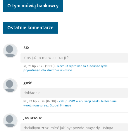
O tym mówią bankowcy
Ostatnie komentarze
SK
:
Ktoś już to ma w aplikacji ?
…
śr., 29 lip 2026 (10:13)
•
Revolut wprowadza fundusze rynku
prywatnego dla klientów w Polsce
gość
:
dokładnie
…
wt., 21 lip 2026 (07:30)
•
Zakup eSIM w aplikacji Banku Millennium
wyróżniony przez Global Finance
Jas Fasola
:
chciałbym zrozumieć jaki był powód nagrody. Usługa