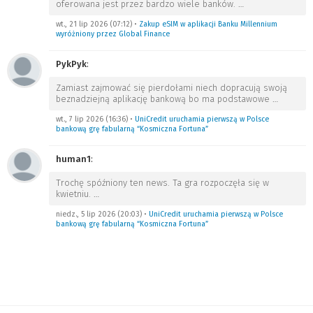
oferowana jest przez bardzo wiele banków.
…
wt., 21 lip 2026 (07:12)
•
Zakup eSIM w aplikacji Banku Millennium
wyróżniony przez Global Finance
PykPyk
:
Zamiast zajmować się pierdołami niech dopracują swoją
beznadziejną aplikację bankową bo ma podstawowe
…
wt., 7 lip 2026 (16:36)
•
UniCredit uruchamia pierwszą w Polsce
bankową grę fabularną “Kosmiczna Fortuna”
human1
:
Trochę spóźniony ten news. Ta gra rozpoczęła się w
kwietniu.
…
niedz., 5 lip 2026 (20:03)
•
UniCredit uruchamia pierwszą w Polsce
bankową grę fabularną “Kosmiczna Fortuna”