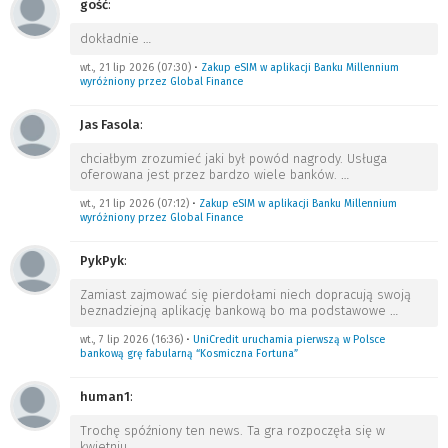
gość
:
dokładnie
…
wt., 21 lip 2026 (07:30)
•
Zakup eSIM w aplikacji Banku Millennium
wyróżniony przez Global Finance
Jas Fasola
:
chciałbym zrozumieć jaki był powód nagrody. Usługa
oferowana jest przez bardzo wiele banków.
…
wt., 21 lip 2026 (07:12)
•
Zakup eSIM w aplikacji Banku Millennium
wyróżniony przez Global Finance
PykPyk
:
Zamiast zajmować się pierdołami niech dopracują swoją
beznadziejną aplikację bankową bo ma podstawowe
…
wt., 7 lip 2026 (16:36)
•
UniCredit uruchamia pierwszą w Polsce
bankową grę fabularną “Kosmiczna Fortuna”
human1
:
Trochę spóźniony ten news. Ta gra rozpoczęła się w
kwietniu.
…