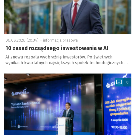
06.08.2026 (20:34) –
informacja prasowa
10 zasad rozsądnego inwestowania w AI
AI znowu rozpala wyobraźnię inwestorów. Po świetnych
wynikach kwartalnych największych spółek technologicznych …
a
0