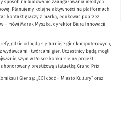
nały sposób na budowanie zaangażowania młodych
ansową. Planujemy kolejne aktywności na platformach
szać kontakt graczy z marką, edukować poprzez
tów – mówi Marek Myszka, dyrektor Biura Innowacji
trefy, gdzie odbędą się turnieje gier komputerowych,
z wydawcami i twórcami gier. Uczestnicy będą mogli
ajważniejszym w Polsce konkursie na projekt
e uhonorowany prestiżową statuetką Grand Prix.
iksu i Gier są: „EC1 Łódź – Miasto Kultury” oraz