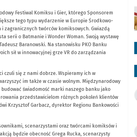
rodowy Festiwal Komiksu i Gier, którego Sponsorem
jwiększe tego typu wydarzenie w Europie Środkowo-
 i zagranicznych twórców komiksowych. Gwiazdą
ysta serii o Batmanie i Wonder Woman. Swoją wystawę
u Tadeusz Baranowski. Na stanowisku PKO Banku
ich sił w innowacyjnej grze VR do zarządzania
i czuli się z nami dobrze. Wspieramy ich w
owarzyszyć im także w czasie wolnym. Międzynarodowy
 by budować świadomość marki naszego banku jako
ferowania przedstawicielom różnych pokoleń klientów
mówi Krzysztof Garbacz, dyrektor Regionu Bankowości
ysownikami, scenarzystami oraz twórcami komiksów i
trakcją będzie obecność Grega Rucka, scenarzysty