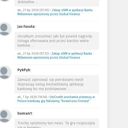
dokładnie
…
wt., 21 lip 2026 (07:30)
•
Zakup eSIM w aplikacji Banku
Millennium wyróżniony przez Global Finance
Jas Fasola
:
chciałbym zrozumieć jaki był powód nagrody.
Usługa oferowana jest przez bardzo wiele
banków.
…
wt., 21 lip 2026 (07:12)
•
Zakup eSIM w aplikacji Banku
Millennium wyróżniony przez Global Finance
PykPyk
:
Zamiast zajmować się pierdołami niech
dopracują swoją beznadziejną aplikację
bankową bo ma podstawowe
…
wt., 7 lip 2026 (16:36)
•
UniCredit uruchamia pierwszą w
Polsce bankową grę fabularną “Kosmiczna Fortuna”
human1
:
Trochę spóźniony ten news. Ta gra rozpoczęła
się w kwietniu.
…