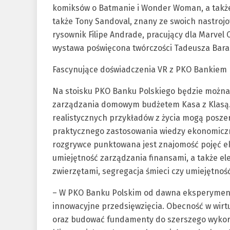
komiksów o Batmanie i Wonder Woman, a także t
także Tony Sandoval, znany ze swoich nastroj
rysownik Filipe Andrade, pracujący dla Marvel
wystawa poświęcona twórczości Tadeusza Bara
Fascynujące doświadczenia VR z PKO Bankiem 
Na stoisku PKO Banku Polskiego będzie można 
zarządzania domowym budżetem Kasa z Klasą. 
realistycznych przykładów z życia mogą poszer
praktycznego zastosowania wiedzy ekonomiczn
rozgrywce punktowana jest znajomość pojęć e
umiejętność zarządzania finansami, a także e
zwierzętami, segregacja śmieci czy umiejętnoś
– W PKO Banku Polskim od dawna eksperymentuj
innowacyjne przedsięwzięcia. Obecność w wi
oraz budować fundamenty do szerszego wykorz