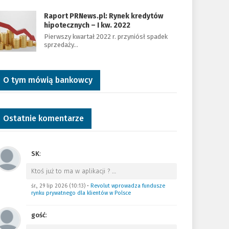
Raport PRNews.pl: Rynek kredytów
hipotecznych – I kw. 2022
Pierwszy kwartał 2022 r. przyniósł spadek
sprzedaży…
O tym mówią bankowcy
Ostatnie komentarze
SK
:
Ktoś już to ma w aplikacji ?
…
śr., 29 lip 2026 (10:13)
•
Revolut wprowadza fundusze
rynku prywatnego dla klientów w Polsce
gość
: