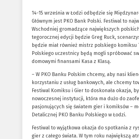
14-15 września w Łodzi odbędzie się Międzyna
Głównym jest PKO Bank Polski. Festiwal to na
Wschodniej gromadzące największych polskich
tegorocznej edycji będzie Greg Ruck, scenarz
będzie miał również mistrz polskiego komiks
Polskiego uczestnicy będą mogli spróbować swo
domowymi finansami Kasa z Klasą.
– W PKO Banku Polskim chcemy, aby nasi klienc
korzystaniu z usług bankowych, ale chcemy t
Festiwal Komiksu i Gier to doskonała okazja,
nowoczesnej instytucji, która ma dużo do zao
pasjonujących się światem gier i komiksów – 
Detalicznej PKO Banku Polskiego w Łodzi.
Festiwal to wyjątkowa okazja do spotkania z r
gier z całego świata. W tym roku największą a