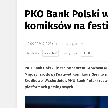
PKO Bank Polski w
komiksów na fest
12.09.2024 (19:23)
informacja prasowa
Marketing
PKO BP
PKO Bank Polski jest Sponsorem Głównym Mi
Międzynarodowy Festiwal Komiksu i Gier to n
Środkowo-Wschodniej. PKO Bank Polski rozwij
platformach gamingowych.