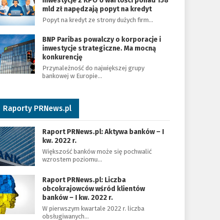
Inwestycje z KPO o wartości ponad 158
mld zł napędzają popyt na kredyt
Popyt na kredyt ze strony dużych firm…
BNP Paribas powalczy o korporacje i
inwestycje strategiczne. Ma mocną
konkurencję
Przynależność do największej grupy
bankowej w Europie…
Raporty PRNews.pl
Raport PRNews.pl: Aktywa banków – I
kw. 2022 r.
Większość banków może się pochwalić
wzrostem poziomu…
Raport PRNews.pl: Liczba
obcokrajowców wśród klientów
banków – I kw. 2022 r.
W pierwszym kwartale 2022 r. liczba
obsługiwanych…