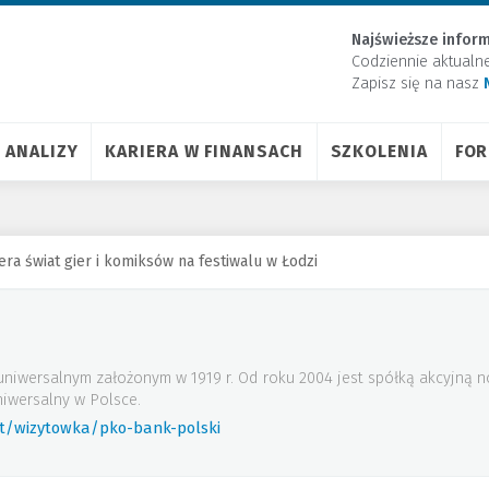
Najświeższe inform
Codziennie aktualn
Zapisz się na nasz
ANALIZY
KARIERA W FINANSACH
SZKOLENIA
FO
ra świat gier i komiksów na festiwalu w Łodzi
uniwersalnym założonym w 1919 r. Od roku 2004 jest spółką akcyjną
iwersalny w Polsce.
rt/wizytowka/pko-bank-polski