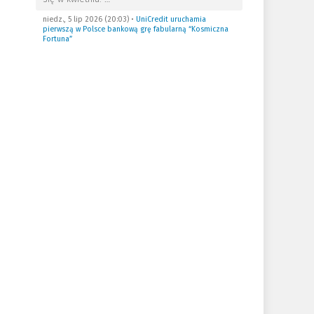
niedz., 5 lip 2026 (20:03)
•
UniCredit uruchamia
pierwszą w Polsce bankową grę fabularną “Kosmiczna
Fortuna”