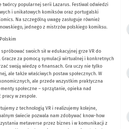
wórcy popularnej serii Lazarus. Festiwal odwiedzi
owych i unikatowych komiksów oraz portugalski
 Comics. Na szczególną uwagę zasługuje również
nowskiego, jednego z mistrzów polskiego komiksu.
Polskim
spróbować swoich sił w edukacyjnej grze VR do
Gracze za pomocą symulacji wirtualnej i konkretnych
zać swoją wiedzę o finansach. Gra uczy nie tylko
ej, ale także właściwych postaw społecznych. W
konomicznych, ale przede wszystkim praktyczna
lementy społeczne – sprzątanie, opieka nad
ć pracy w zespole.
emy z technologią VR i realizujemy kolejne,
rtualnym świecie pozwala nam zdobywać know-how
ystania metaverse przez biznes i w komunikacji z