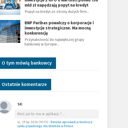
Inwestycje z KPO o wartości ponad 158
mld zł napędzają popyt na kredyt
Popyt na kredyt ze strony dużych firm…
BNP Paribas powalczy o korporacje i
inwestycje strategiczne. Ma mocną
konkurencję
Przynależność do największej grupy
bankowej w Europie…
O tym mówią bankowcy
Ostatnie komentarze
SK
:
Ktoś już to ma w aplikacji ?
…
śr., 29 lip 2026 (10:13)
•
Revolut wprowadza fundusze
rynku prywatnego dla klientów w Polsce