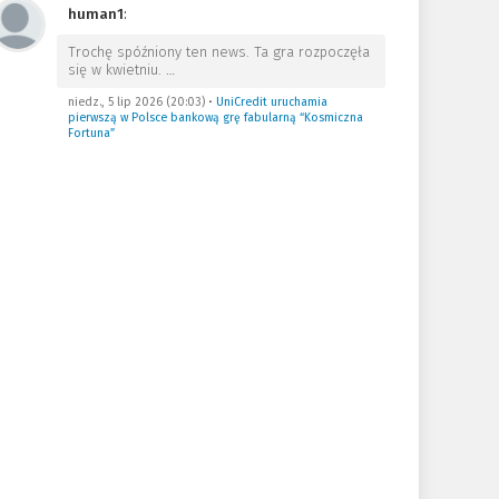
human1
:
Trochę spóźniony ten news. Ta gra rozpoczęła
się w kwietniu.
…
niedz., 5 lip 2026 (20:03)
•
UniCredit uruchamia
pierwszą w Polsce bankową grę fabularną “Kosmiczna
Fortuna”