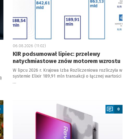
06.08.2026 (11:02)
KIR podsumował lipiec: przelewy
natychmiastowe znów motorem wzrostu
W lipcu 2026 r. Krajowa Izba Rozliczeniowa rozliczyła w
systemie Elixir 189,91 mln transakcji o łącznej wartości
ą
…
a
0
0