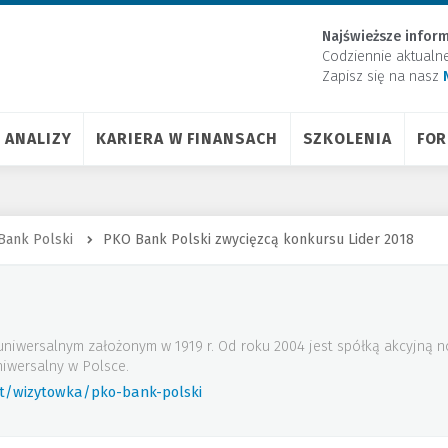
Najświeższe inform
Codziennie aktualn
Zapisz się na nasz
ANALIZY
KARIERA W FINANSACH
SZKOLENIA
FO
Bank Polski
PKO Bank Polski zwycięzcą konkursu Lider 2018
uniwersalnym założonym w 1919 r. Od roku 2004 jest spółką akcyjną
iwersalny w Polsce.
rt/wizytowka/pko-bank-polski