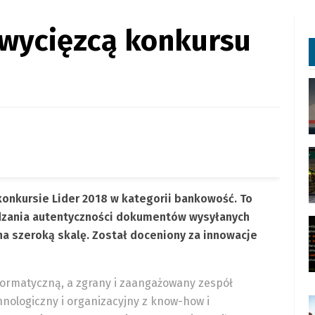
zwycięzcą konkursu
onkursie Lider 2018 w kategorii bankowość. To
rdzania autentyczności dokumentów wysyłanych
na szeroką skalę. Został doceniony za innowacje
ormatyczną, a zgrany i zaangażowany zespół
nologiczny i organizacyjny z know-how i