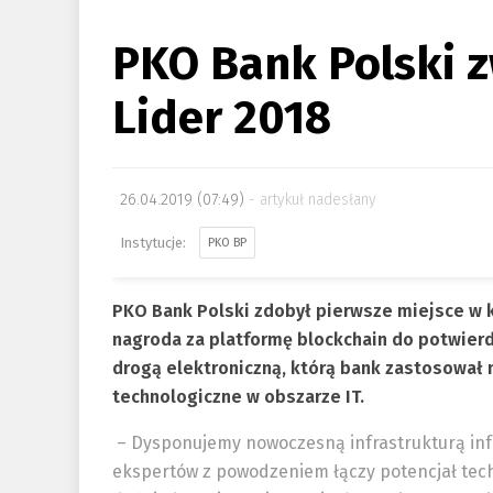
PKO Bank Polski 
Lider 2018
26.04.2019 (07:49)
artykuł nadesłany
PKO BP
PKO Bank Polski zdobył pierwsze miejsce w k
nagroda za platformę blockchain do potwie
drogą elektroniczną, którą bank zastosował 
technologiczne w obszarze IT.
– Dysponujemy nowoczesną infrastrukturą inf
ekspertów z powodzeniem łączy potencjał tech