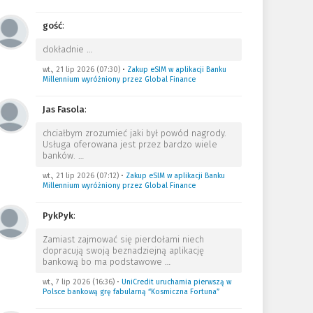
gość
:
dokładnie
…
wt., 21 lip 2026 (07:30)
•
Zakup eSIM w aplikacji Banku
Millennium wyróżniony przez Global Finance
Jas Fasola
:
chciałbym zrozumieć jaki był powód nagrody.
Usługa oferowana jest przez bardzo wiele
banków.
…
wt., 21 lip 2026 (07:12)
•
Zakup eSIM w aplikacji Banku
Millennium wyróżniony przez Global Finance
PykPyk
:
Zamiast zajmować się pierdołami niech
dopracują swoją beznadziejną aplikację
bankową bo ma podstawowe
…
wt., 7 lip 2026 (16:36)
•
UniCredit uruchamia pierwszą w
Polsce bankową grę fabularną “Kosmiczna Fortuna”