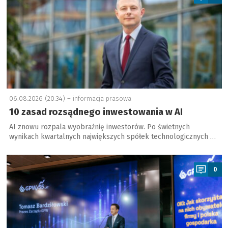
06.08.2026 (20:34) –
informacja prasowa
10 zasad rozsądnego inwestowania w AI
AI znowu rozpala wyobraźnię inwestorów. Po świetnych
wynikach kwartalnych największych spółek technologicznych …
a
0