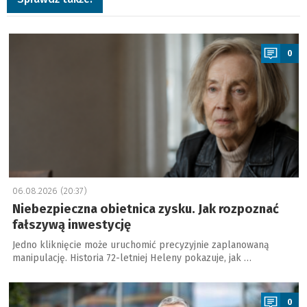
a
0
06.08.2026 (20:37)
Niebezpieczna obietnica zysku. Jak rozpoznać
fałszywą inwestycję
Jedno kliknięcie może uruchomić precyzyjnie zaplanowaną
manipulację. Historia 72-letniej Heleny pokazuje, jak …
a
0