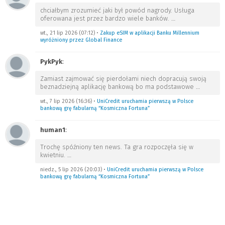
chciałbym zrozumieć jaki był powód nagrody. Usługa
oferowana jest przez bardzo wiele banków.
…
wt., 21 lip 2026 (07:12)
•
Zakup eSIM w aplikacji Banku Millennium
wyróżniony przez Global Finance
PykPyk
:
Zamiast zajmować się pierdołami niech dopracują swoją
beznadziejną aplikację bankową bo ma podstawowe
…
wt., 7 lip 2026 (16:36)
•
UniCredit uruchamia pierwszą w Polsce
bankową grę fabularną “Kosmiczna Fortuna”
human1
:
Trochę spóźniony ten news. Ta gra rozpoczęła się w
kwietniu.
…
niedz., 5 lip 2026 (20:03)
•
UniCredit uruchamia pierwszą w Polsce
bankową grę fabularną “Kosmiczna Fortuna”