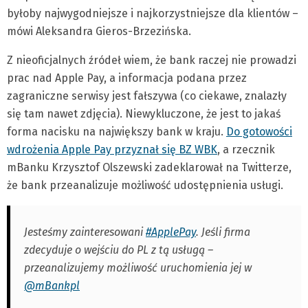
byłoby najwygodniejsze i najkorzystniejsze dla klientów –
mówi Aleksandra Gieros-Brzezińska.
Z nieoficjalnych źródeł wiem, że bank raczej nie prowadzi
prac nad Apple Pay, a informacja podana przez
zagraniczne serwisy jest fałszywa (co ciekawe, znalazły
się tam nawet zdjęcia). Niewykluczone, że jest to jakaś
forma nacisku na największy bank w kraju.
Do gotowości
wdrożenia Apple Pay przyznał się BZ WBK
, a rzecznik
mBanku Krzysztof Olszewski zadeklarował na Twitterze,
że bank przeanalizuje możliwość udostępnienia usługi.
Jesteśmy zainteresowani
#ApplePay
. Jeśli firma
zdecyduje o wejściu do PL z tą usługą –
przeanalizujemy możliwość uruchomienia jej w
@mBankpl