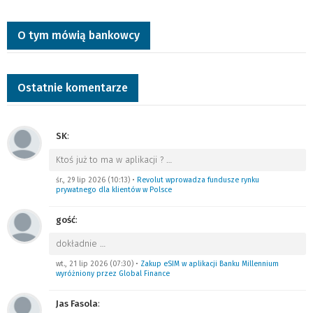
O tym mówią bankowcy
Ostatnie komentarze
SK
:
Ktoś już to ma w aplikacji ?
…
śr., 29 lip 2026 (10:13)
•
Revolut wprowadza fundusze rynku
prywatnego dla klientów w Polsce
gość
:
dokładnie
…
wt., 21 lip 2026 (07:30)
•
Zakup eSIM w aplikacji Banku Millennium
wyróżniony przez Global Finance
Jas Fasola
: