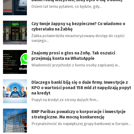
Osiem lat temu pytałem, co będzie, gdy…
Czy twoje żappsy są bezpieczne? Co wiadomo o
cyberataku na Żabkę
Żabka potwierdziła nieautoryzowany dostęp do części
swojego…
Znajomy prosi o głos na Zofię. Tak oszuści
przejmują konta na WhatsAppie
Wiadomość przychodzi z konta osoby zapisanej w…
Dlaczego banki biją się o duże firmy. Inwestycje z
KPO o wartości ponad 158 mld zł napędzają popyt
na kredyt
Popyt na kredyt ze strony dużych firm…
BNP Paribas powalczy o korporacje i inwestycje
strategiczne. Ma mocną konkurencję
Przynależność do największej grupy bankowej w Europie…