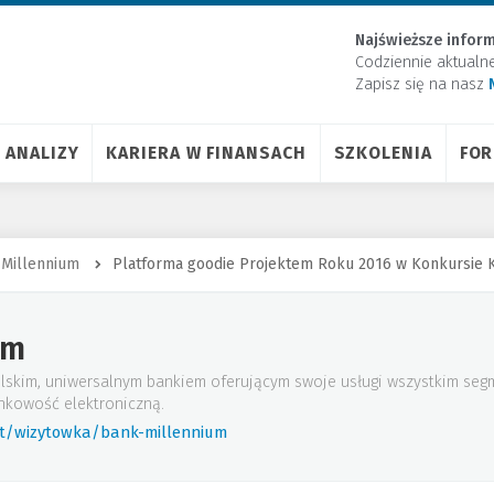
Najświeższe inform
Codziennie aktualn
Zapisz się na nasz
ANALIZY
KARIERA W FINANSACH
SZKOLENIA
FO
 Millennium
Platforma goodie Projektem Roku 2016 w Konkursie 
um
lskim, uniwersalnym bankiem oferującym swoje usługi wszystkim seg
nkowość elektroniczną.
rt/wizytowka/bank-millennium