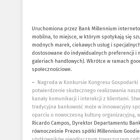
Uruchomiona przez Bank Millennium internetow
mobilna, to miejsce, w którym spotykają się sz
modnych marek, ciekawych usług i specjalnych 
dostosowane do indywidualnych preferencji i m
galeriach handlowych). Wkrótce w ramach goo
społecznościowe.
–
Nagroda w Konkursie Kongresu Gospodarki El
potwierdzenie skutecznego realizowania naszej
kanały komunikacji i interakcji z klientami. S
tradycyjna bankowość może w innowacyjny sp
oparciu o nowoczesną kulturę organizacyjną, w
Ricardo Campos, Dyrektor Departamentu Banko
równocześnie Prezes spółki Millennium Goodie
użytkowników nieodłącznym towarzyszem codzi