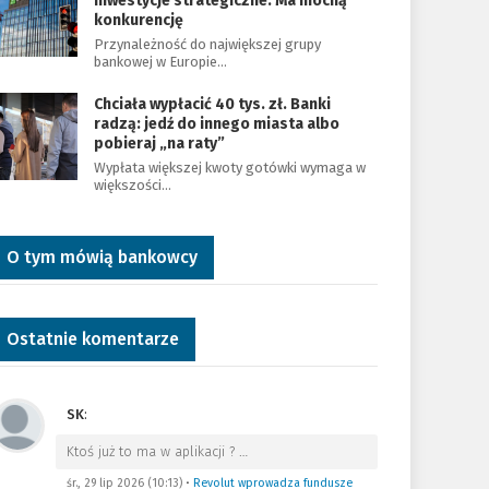
inwestycje strategiczne. Ma mocną
konkurencję
Przynależność do największej grupy
bankowej w Europie…
Chciała wypłacić 40 tys. zł. Banki
radzą: jedź do innego miasta albo
pobieraj „na raty”
Wypłata większej kwoty gotówki wymaga w
większości…
O tym mówią bankowcy
Ostatnie komentarze
SK
:
Ktoś już to ma w aplikacji ?
…
śr., 29 lip 2026 (10:13)
•
Revolut wprowadza fundusze