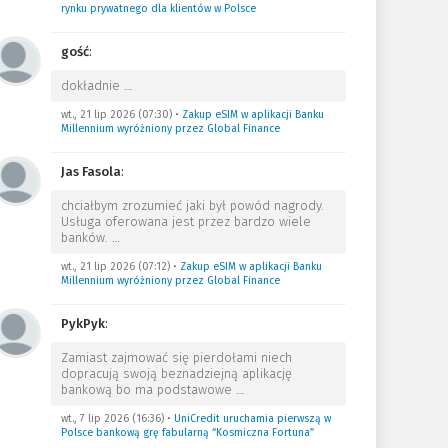
rynku prywatnego dla klientów w Polsce
gość
:
dokładnie
…
wt., 21 lip 2026 (07:30)
•
Zakup eSIM w aplikacji Banku
Millennium wyróżniony przez Global Finance
Jas Fasola
:
chciałbym zrozumieć jaki był powód nagrody.
Usługa oferowana jest przez bardzo wiele
banków.
…
wt., 21 lip 2026 (07:12)
•
Zakup eSIM w aplikacji Banku
Millennium wyróżniony przez Global Finance
PykPyk
:
Zamiast zajmować się pierdołami niech
dopracują swoją beznadziejną aplikację
bankową bo ma podstawowe
…
wt., 7 lip 2026 (16:36)
•
UniCredit uruchamia pierwszą w
Polsce bankową grę fabularną “Kosmiczna Fortuna”