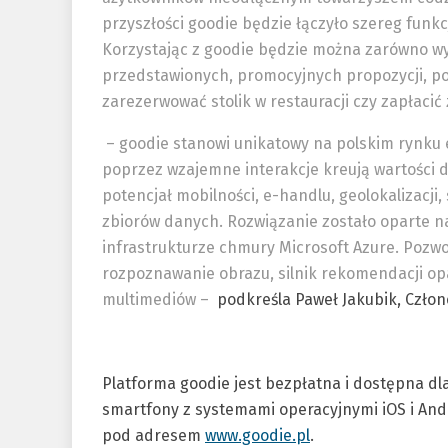
przyszłości goodie będzie łączyło szereg funkc
Korzystając z goodie będzie można zarówno wy
przedstawionych, promocyjnych propozycji, p
zarezerwować stolik w restauracji czy zapłacić 
– goodie stanowi unikatowy na polskim rynku
poprzez wzajemne interakcje kreują wartości d
potencjał mobilności, e-handlu, geolokalizacji,
zbiorów danych. Rozwiązanie zostało oparte na
infrastrukturze chmury Microsoft Azure. Pozwol
rozpoznawanie obrazu, silnik rekomendacji op
multimediów –
podkreśla Paweł Jakubik, Człon
Platforma goodie jest bezpłatna i dostępna dl
smartfony z systemami operacyjnymi iOS i And
pod adresem
www.goodie.pl
.