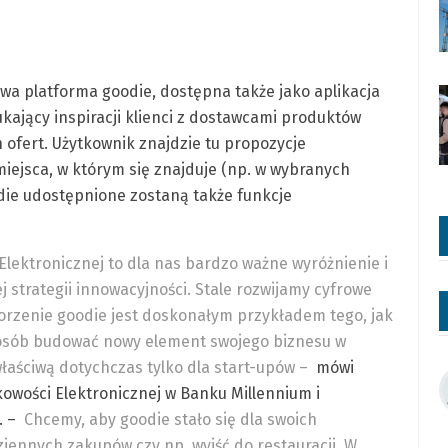
a platforma goodie, dostępna także jako aplikacja
ukający inspiracji klienci z dostawcami produktów
ofert. Użytkownik znajdzie tu propozycje
iejsca, w którym się znajduje (np. w wybranych
die udostępnione zostaną także funkcje
ektronicznej to dla nas bardzo ważne wyróżnienie i
 strategii innowacyjności. Stale rozwijamy cyfrowe
tworzenie goodie jest doskonałym przykładem tego, jak
osób budować nowy element swojego biznesu w
łaściwą dotychczas tylko dla start-upów –
mówi
wości Elektronicznej w Banku Millennium i
. –
Chcemy, aby goodie stało się dla swoich
ennych zakupów czy np. wyjść do restauracji. W