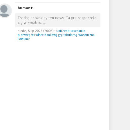
human1
:
Trochę spóźniony ten news. Ta gra rozpoczęła
się w kwietniu.
…
niedz., 5 lip 2026 (20:03)
•
UniCredit uruchamia
pierwszą w Polsce bankową grę fabularną “Kosmiczna
Fortuna”