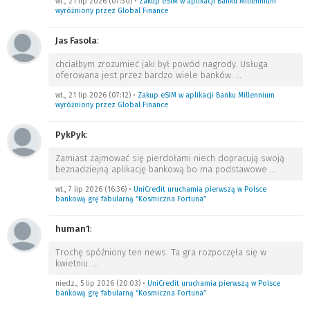
wt., 21 lip 2026 (07:30)
•
Zakup eSIM w aplikacji Banku Millennium
wyróżniony przez Global Finance
Jas Fasola
:
chciałbym zrozumieć jaki był powód nagrody. Usługa
oferowana jest przez bardzo wiele banków.
…
wt., 21 lip 2026 (07:12)
•
Zakup eSIM w aplikacji Banku Millennium
wyróżniony przez Global Finance
PykPyk
:
Zamiast zajmować się pierdołami niech dopracują swoją
beznadziejną aplikację bankową bo ma podstawowe
…
wt., 7 lip 2026 (16:36)
•
UniCredit uruchamia pierwszą w Polsce
bankową grę fabularną “Kosmiczna Fortuna”
human1
:
Trochę spóźniony ten news. Ta gra rozpoczęła się w
kwietniu.
…
niedz., 5 lip 2026 (20:03)
•
UniCredit uruchamia pierwszą w Polsce
bankową grę fabularną “Kosmiczna Fortuna”