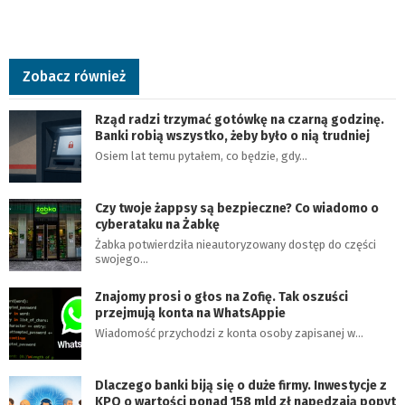
Zobacz również
Rząd radzi trzymać gotówkę na czarną godzinę.
Banki robią wszystko, żeby było o nią trudniej
Osiem lat temu pytałem, co będzie, gdy…
Czy twoje żappsy są bezpieczne? Co wiadomo o
cyberataku na Żabkę
Żabka potwierdziła nieautoryzowany dostęp do części
swojego…
Znajomy prosi o głos na Zofię. Tak oszuści
przejmują konta na WhatsAppie
Wiadomość przychodzi z konta osoby zapisanej w…
Dlaczego banki biją się o duże firmy. Inwestycje z
KPO o wartości ponad 158 mld zł napędzają popyt