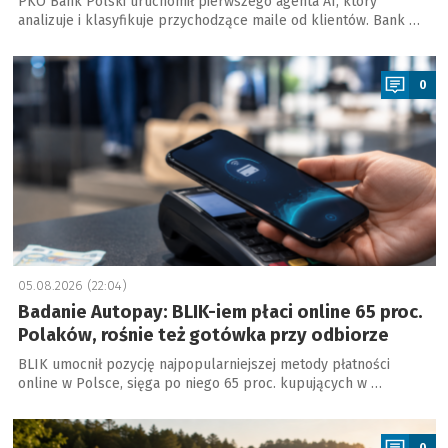
PKO Bank Polski uruchomił pierwszego agenta AI, który
analizuje i klasyfikuje przychodzące maile od klientów. Bank …
a
0
05.08.2026 (22:04)
Badanie Autopay: BLIK-iem płaci online 65 proc.
Polaków, rośnie też gotówka przy odbiorze
BLIK umocnił pozycję najpopularniejszej metody płatności
online w Polsce, sięga po niego 65 proc. kupujących w …
a
0