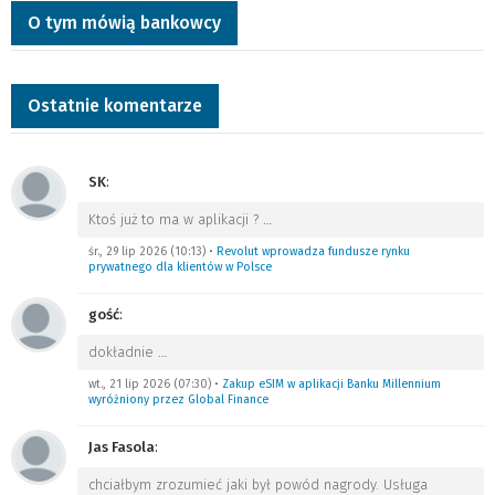
O tym mówią bankowcy
Ostatnie komentarze
SK
:
Ktoś już to ma w aplikacji ?
…
śr., 29 lip 2026 (10:13)
•
Revolut wprowadza fundusze rynku
prywatnego dla klientów w Polsce
gość
:
dokładnie
…
wt., 21 lip 2026 (07:30)
•
Zakup eSIM w aplikacji Banku Millennium
wyróżniony przez Global Finance
Jas Fasola
:
chciałbym zrozumieć jaki był powód nagrody. Usługa