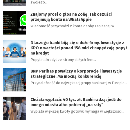
swojego…
Znajomy prosi o głos na Zofię. Tak oszuści
przejmują konta na WhatsAppie
Wiadomość przychodzi z konta osoby zapisanej w…
Dlaczego banki biją się o duże firmy. Inwestycje z
KPO o wartości ponad 158 mld zł napędzają popyt
na kredyt
Popyt na kredyt ze strony dużych firm…
BNP Paribas powalczy o korporacje i inwestycje
strategiczne. Ma mocną konkurencję
Przynależność do największej grupy bankowej w Europie…
Chciała wypłacić 40 tys. zł. Banki radzą: jedź do
innego miasta albo pobieraj „na raty”
Wypłata większej kwoty gotówki wymaga w większości…