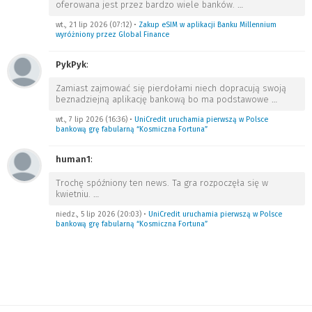
oferowana jest przez bardzo wiele banków.
…
wt., 21 lip 2026 (07:12)
•
Zakup eSIM w aplikacji Banku Millennium
wyróżniony przez Global Finance
PykPyk
:
Zamiast zajmować się pierdołami niech dopracują swoją
beznadziejną aplikację bankową bo ma podstawowe
…
wt., 7 lip 2026 (16:36)
•
UniCredit uruchamia pierwszą w Polsce
bankową grę fabularną “Kosmiczna Fortuna”
human1
:
Trochę spóźniony ten news. Ta gra rozpoczęła się w
kwietniu.
…
niedz., 5 lip 2026 (20:03)
•
UniCredit uruchamia pierwszą w Polsce
bankową grę fabularną “Kosmiczna Fortuna”