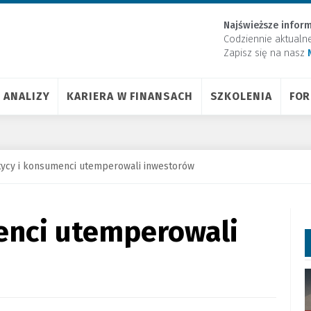
Najświeższe inform
Codziennie aktualn
Zapisz się na nasz
ANALIZY
KARIERA W FINANSACH
SZKOLENIA
FO
tycy i konsumenci utemperowali inwestorów
enci utemperowali