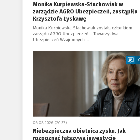
Monika Kurpiewska-Stachowiak w
zarządzie AGRO Ubezpieczeń, zastąpiła
Krzysztofa Łyskawę
Monika Kurpiewska-Stachowiak została członkiem
zarządu AGRO Ubezpieczeń – Towarzystwa
Ubezpieczeń Wzajemnych. …
a
06.08.2026 (20:37)
Niebezpieczna obietnica zysku. Jak
rozpoznać fałszywą inwestycję