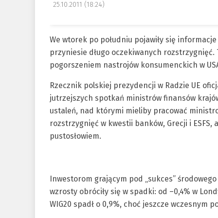
25.10.2011 (18:24)
We wtorek po południu pojawiły się informacje 
przyniesie długo oczekiwanych rozstrzygnięć.
pogorszeniem nastrojów konsumenckich w USA
Rzecznik polskiej prezydencji w Radzie UE ofic
jutrzejszych spotkań ministrów finansów krajów
ustaleń, nad którymi mieliby pracować ministro
rozstrzygnięć w kwestii banków, Grecji i ESFS, 
pustosłowiem.
Inwestorom grającym pod „sukces” środowego s
wzrosty obróciły się w spadki: od –0,4% w Lond
WIG20 spadł o 0,9%, choć jeszcze wczesnym p