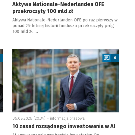
Aktywa Nationale-Nederlanden OFE
przekroczyły 100 mld zł
Aktywa Nationale-Nederlanden OFE po raz pierwszy w
ponad 25-letniej historii funduszu przekroczyły próg
100 mld zł. …
a
0
0
06.08.2026 (20:34) –
informacja prasowa
10 zasad rozsądnego inwestowania w AI