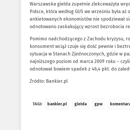
Warszawska giełda zupełnie zlekceważyła wręc
Polsce, która według GUS we wrześniu była aż o
ankietowanych ekonomistów nie spodziewał się
odnotowano zaskakujący wzrost bezrobocia rej
Pomimo nadchodzącego z Zachodu kryzysu, rosn
konsument wciąż czuje się dość pewnie i beztr
sytuacja w Stanach Zjednoczonych, gdzie w p
najniższego poziom od marca 2009 roku – czyli
odnotował bowiem spadek z 46,4 pkt. do zaledw
Źródło: Bankier.pl
TAGI:
bankier.pl
giełda
gpw
komentar