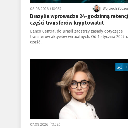
08.08.2026 (10:35)
Wojciech Boczo
Brazylia wprowadza 24-godzinną retenc
części transferów kryptowalut
Banco Central do Brasil zaostrzy zasady dotyczące
transferów aktywów wirtualnych. Od 1 stycznia 2027 r.
część …
a
07.08.2026 (13:28)