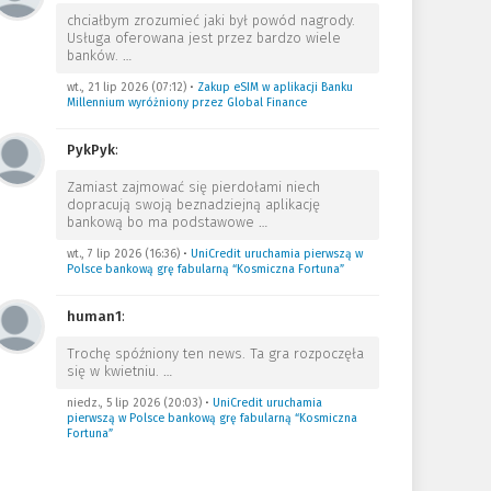
chciałbym zrozumieć jaki był powód nagrody.
Usługa oferowana jest przez bardzo wiele
banków.
…
wt., 21 lip 2026 (07:12)
•
Zakup eSIM w aplikacji Banku
Millennium wyróżniony przez Global Finance
PykPyk
:
Zamiast zajmować się pierdołami niech
dopracują swoją beznadziejną aplikację
bankową bo ma podstawowe
…
wt., 7 lip 2026 (16:36)
•
UniCredit uruchamia pierwszą w
Polsce bankową grę fabularną “Kosmiczna Fortuna”
human1
:
Trochę spóźniony ten news. Ta gra rozpoczęła
się w kwietniu.
…
niedz., 5 lip 2026 (20:03)
•
UniCredit uruchamia
pierwszą w Polsce bankową grę fabularną “Kosmiczna
Fortuna”