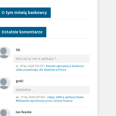
O tym mówią bankowcy
Ostatnie komentarze
SK
:
Ktoś już to ma w aplikacji ?
…
śr., 29 lip 2026 (10:13)
•
Revolut wprowadza fundusze
rynku prywatnego dla klientów w Polsce
gość
:
dokładnie
…
wt., 21 lip 2026 (07:30)
•
Zakup eSIM w aplikacji Banku
Millennium wyróżniony przez Global Finance
Jas Fasola
: