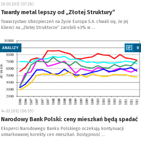
20.03.2012 (07:28)
Twardy metal lepszy od „Złotej Struktury”
Towarzystwo Ubezpieczeń na Życie Europa S.A. chwali się, że jej
klienci na „Złotej Strukturze” zarobili 43% w …
a
ANALIZY
0
14.03.2012 (06:55)
Narodowy Bank Polski: ceny mieszkań będą spadać
Eksperci Narodowego Banku Polskiego oczekują kontynuacji
umiarkowanej korekty cen mieszkań. Dostępność …