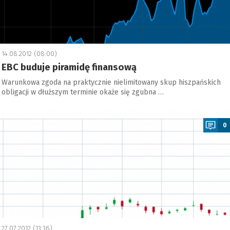
14.08.2012 (08:00)
EBC buduje piramidę finansową
Warunkowa zgoda na praktycznie nielimitowany skup hiszpańskich
obligacji w dłuższym terminie okaże się zgubna …
a
0
27.07.2012 (13:36)