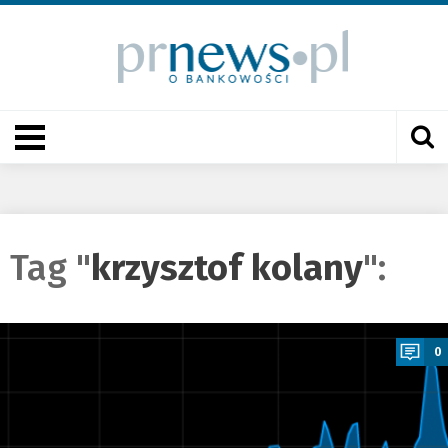
Tag "
krzysztof kolany
":
a
0