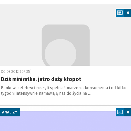
a
0
06.03.2012 (07:35)
Dziś miniratka, jutro duży kłopot
Bankowi celebryci ruszyli spełniać marzenia konsumenta i od kilku
tygodni intensywnie namawiają nas do życia na …
a
ANALIZY
0