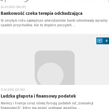
24.01.2012 (06:29)
Bankowość czeka terapia odchudzająca
W zeszłym roku największe amerykańskie banki odnotowały wyraźny
spadek przychodów. Ale to dopiero początek …
a
0
11.01.2012 (07:30)
Ludzka głupota i finansowy podatek
Niemcy i Francja coraz silniej forsują podatek od „transakcji
finansowych”, który ma ponoć uratować wspólną …