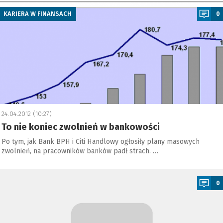
KARIERA W FINANSACH
0
24.04.2012 (10:27)
To nie koniec zwolnień w bankowości
Po tym, jak Bank BPH i Citi Handlowy ogłosiły plany masowych
zwolnień, na pracowników banków padł strach. …
a
0