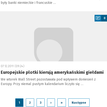
były banki niemieckie i francuskie …
a
0
07.12.2011 (09:24)
Europejskie plotki kierują amerykańskimi giełdami
We wtorek Wall Street pozostawała pod wpływem doniesień z
Europy. Przy niemal pustym kalendarium liczyło się …
1
2
3
›
»
Następne