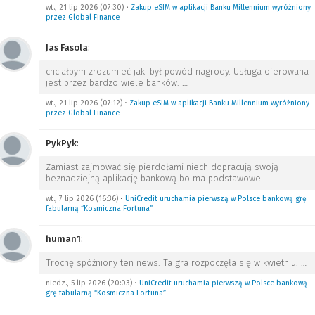
wt., 21 lip 2026 (07:30)
•
Zakup eSIM w aplikacji Banku Millennium wyróżniony
przez Global Finance
Jas Fasola
:
chciałbym zrozumieć jaki był powód nagrody. Usługa oferowana
jest przez bardzo wiele banków.
…
wt., 21 lip 2026 (07:12)
•
Zakup eSIM w aplikacji Banku Millennium wyróżniony
przez Global Finance
PykPyk
:
Zamiast zajmować się pierdołami niech dopracują swoją
beznadziejną aplikację bankową bo ma podstawowe
…
wt., 7 lip 2026 (16:36)
•
UniCredit uruchamia pierwszą w Polsce bankową grę
fabularną “Kosmiczna Fortuna”
human1
:
Trochę spóźniony ten news. Ta gra rozpoczęła się w kwietniu.
…
niedz., 5 lip 2026 (20:03)
•
UniCredit uruchamia pierwszą w Polsce bankową
grę fabularną “Kosmiczna Fortuna”