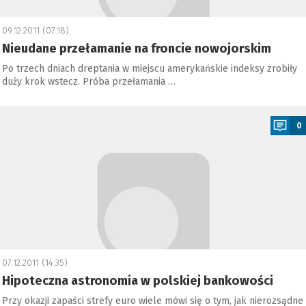
09.12.2011 (07:18)
Nieudane przełamanie na froncie nowojorskim
Po trzech dniach dreptania w miejscu amerykańskie indeksy zrobiły
duży krok wstecz. Próba przełamania …
a
0
07.12.2011 (14:35)
Hipoteczna astronomia w polskiej bankowości
Przy okazji zapaści strefy euro wiele mówi się o tym, jak nierozsądne