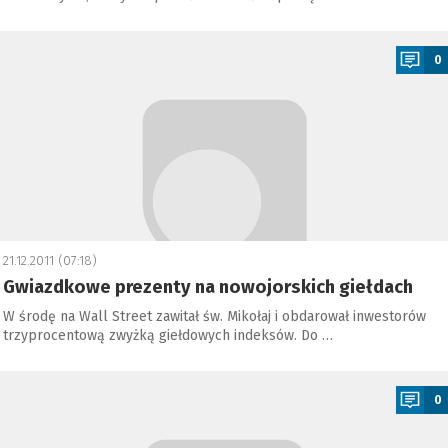
a
0
21.12.2011 (07:18)
Gwiazdkowe prezenty na nowojorskich giełdach
W środę na Wall Street zawitał św. Mikołaj i obdarował inwestorów
trzyprocentową zwyżką giełdowych indeksów. Do …
a
0