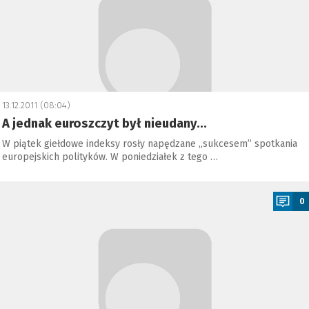
13.12.2011 (08:04)
A jednak euroszczyt był nieudany...
W piątek giełdowe indeksy rosły napędzane „sukcesem” spotkania
europejskich polityków. W poniedziałek z tego …
a
0