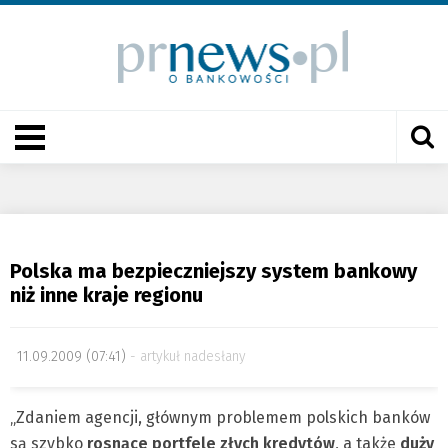
Polska ma bezpieczniejszy system bankowy
niż inne kraje regionu
11.09.2009 (07:41)
artykuł nadesłany
„Zdaniem agencji, głównym problemem polskich banków
są szybko
rosnące portfele złych kredytów
, a także
duży