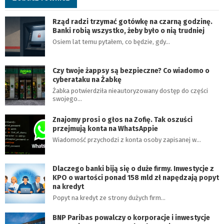
Rząd radzi trzymać gotówkę na czarną godzinę.
Banki robią wszystko, żeby było o nią trudniej
Osiem lat temu pytałem, co będzie, gdy…
Czy twoje żappsy są bezpieczne? Co wiadomo o
cyberataku na Żabkę
Żabka potwierdziła nieautoryzowany dostęp do części
swojego…
Znajomy prosi o głos na Zofię. Tak oszuści
przejmują konta na WhatsAppie
Wiadomość przychodzi z konta osoby zapisanej w…
Dlaczego banki biją się o duże firmy. Inwestycje z
KPO o wartości ponad 158 mld zł napędzają popyt
na kredyt
Popyt na kredyt ze strony dużych firm…
BNP Paribas powalczy o korporacje i inwestycje