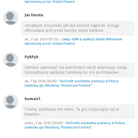
wyróżniony przez Global Finance
Jas Fasola
:
chciałbym zrozumieć jaki był powód nagrody. Usługa
oferowana jest przez bardzo wiele banków.
…
wt., 21 lip 2026 (07:12)
•
Zakup eSIM w aplikacji Banku Millennium
wyróżniony przez Global Finance
PykPyk
:
Zamiast zajmować się pierdołami niech dopracują swoją
beznadziejną aplikację bankową bo ma podstawowe
…
wt., 7 lip 2026 (16:36)
•
UniCredit uruchamia pierwszą w Polsce
bankową grę fabularną “Kosmiczna Fortuna”
human1
:
Trochę spóźniony ten news. Ta gra rozpoczęła się w
kwietniu.
…
niedz., 5 lip 2026 (20:03)
•
UniCredit uruchamia pierwszą w Polsce
bankową grę fabularną “Kosmiczna Fortuna”