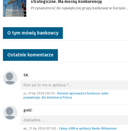
strategiczne. Ma mocną konkurencję
Przynależność do największej grupy bankowej w Europie…
O tym mówią bankowcy
Ostatnie komentarze
SK
:
Ktoś już to ma w aplikacji ?
…
śr., 29 lip 2026 (10:13)
•
Revolut wprowadza fundusze rynku
prywatnego dla klientów w Polsce
gość
:
dokładnie
…
wt., 21 lip 2026 (07:30)
•
Zakup eSIM w aplikacji Banku Millennium