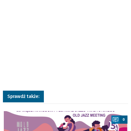
Sprawdź także:
a
0