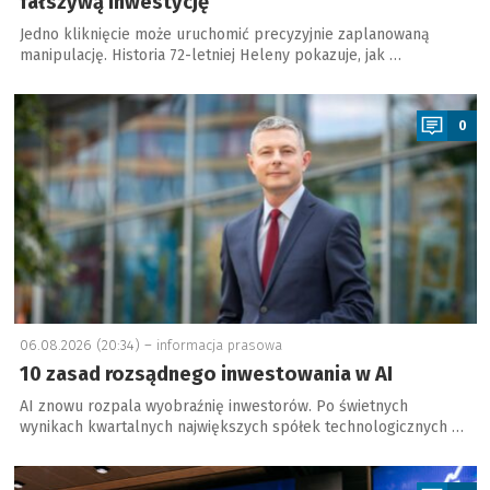
fałszywą inwestycję
Jedno kliknięcie może uruchomić precyzyjnie zaplanowaną
manipulację. Historia 72-letniej Heleny pokazuje, jak …
a
0
06.08.2026 (20:34) –
informacja prasowa
10 zasad rozsądnego inwestowania w AI
AI znowu rozpala wyobraźnię inwestorów. Po świetnych
wynikach kwartalnych największych spółek technologicznych …
a