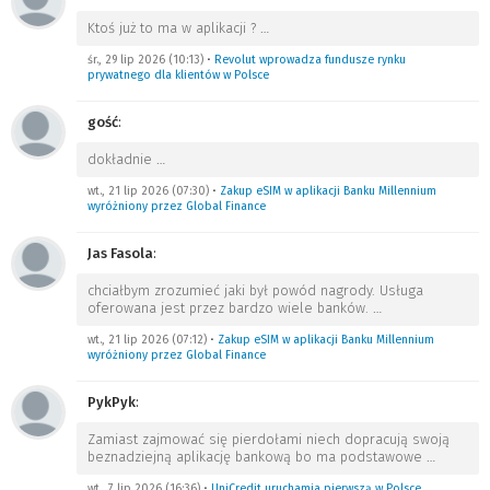
Ktoś już to ma w aplikacji ?
…
śr., 29 lip 2026 (10:13)
•
Revolut wprowadza fundusze rynku
prywatnego dla klientów w Polsce
gość
:
dokładnie
…
wt., 21 lip 2026 (07:30)
•
Zakup eSIM w aplikacji Banku Millennium
wyróżniony przez Global Finance
Jas Fasola
:
chciałbym zrozumieć jaki był powód nagrody. Usługa
oferowana jest przez bardzo wiele banków.
…
wt., 21 lip 2026 (07:12)
•
Zakup eSIM w aplikacji Banku Millennium
wyróżniony przez Global Finance
PykPyk
:
Zamiast zajmować się pierdołami niech dopracują swoją
beznadziejną aplikację bankową bo ma podstawowe
…
wt., 7 lip 2026 (16:36)
•
UniCredit uruchamia pierwszą w Polsce