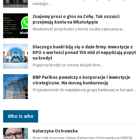
swojego…
Znajomy prosi o głos na Zofię. Tak oszuści
przejmują konta na WhatsAppie
Wiadomość przychodzi z konta osoby zapisanej w…
Dlaczego banki biją się o duże firmy. Inwestycje z
KPO o wartości ponad 158 mld zł napędzają popyt
na kredyt
Popyt na kredyt ze strony dużych firm…
BNP Paribas powalczy o korporacje i inwestycje
strategiczne. Ma mocną konkurencję
Przynależność do największej grupy bankowej w Europie…
Who is who
Katarzyna Ostrowska
Rzecznik prasowy, Uniqa Katarzyna Ostrowska w UNIQA…