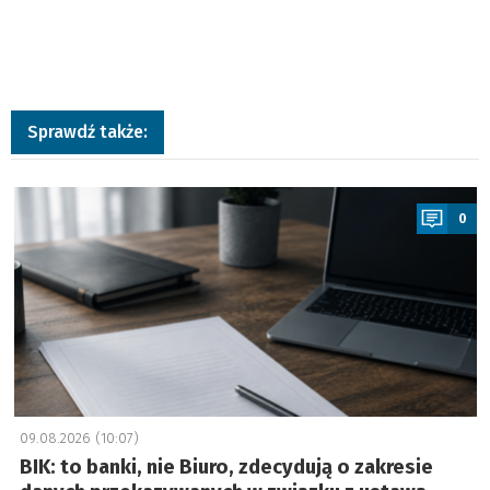
Sprawdź także:
a
0
09.08.2026 (10:07)
BIK: to banki, nie Biuro, zdecydują o zakresie