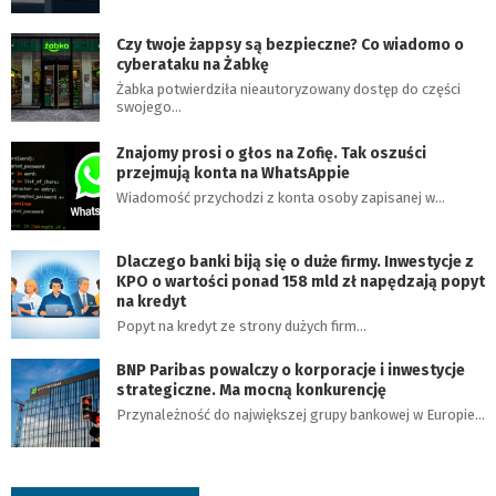
Czy twoje żappsy są bezpieczne? Co wiadomo o
cyberataku na Żabkę
Żabka potwierdziła nieautoryzowany dostęp do części
swojego…
Znajomy prosi o głos na Zofię. Tak oszuści
przejmują konta na WhatsAppie
Wiadomość przychodzi z konta osoby zapisanej w…
Dlaczego banki biją się o duże firmy. Inwestycje z
KPO o wartości ponad 158 mld zł napędzają popyt
na kredyt
Popyt na kredyt ze strony dużych firm…
BNP Paribas powalczy o korporacje i inwestycje
strategiczne. Ma mocną konkurencję
Przynależność do największej grupy bankowej w Europie…