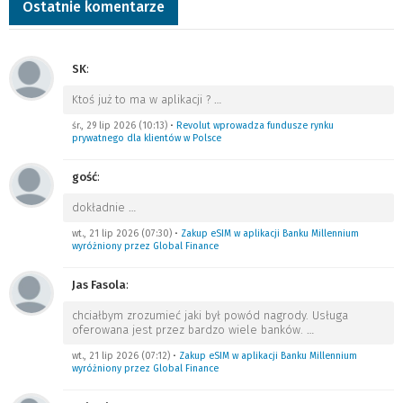
Ostatnie komentarze
SK
:
Ktoś już to ma w aplikacji ?
…
śr., 29 lip 2026 (10:13)
•
Revolut wprowadza fundusze rynku
prywatnego dla klientów w Polsce
gość
:
dokładnie
…
wt., 21 lip 2026 (07:30)
•
Zakup eSIM w aplikacji Banku Millennium
wyróżniony przez Global Finance
Jas Fasola
:
chciałbym zrozumieć jaki był powód nagrody. Usługa
oferowana jest przez bardzo wiele banków.
…
wt., 21 lip 2026 (07:12)
•
Zakup eSIM w aplikacji Banku Millennium
wyróżniony przez Global Finance