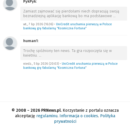
PykPyk
:
Zamiast zajmować się pierdołami niech dopracują swoją
beznadziejną aplikację bankową bo ma podstawowe
…
wt., 7 lip 2026 (16:36)
•
UniCredit uruchamia pierwszą w Polsce
bankową grę fabularną “Kosmiczna Fortuna”
human1
:
Trochę spóźniony ten news. Ta gra rozpoczęła się w
kwietniu.
…
niedz., 5 lip 2026 (20:03)
•
UniCredit uruchamia pierwszą w Polsce
bankową grę fabularną “Kosmiczna Fortuna”
© 2008 − 2026 PRNews.pl.
Korzystanie z portalu oznacza
akceptację
regulaminu
.
Informacja o cookies
.
Polityka
prywatności