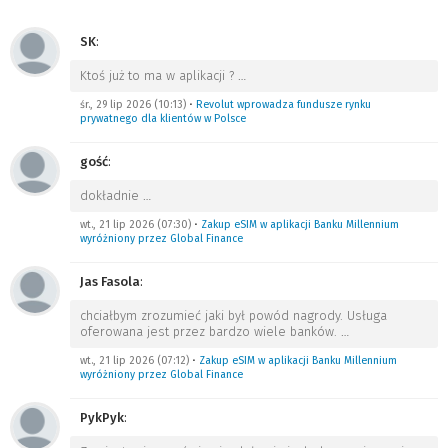
SK
:
Ktoś już to ma w aplikacji ?
…
śr., 29 lip 2026 (10:13)
•
Revolut wprowadza fundusze rynku
prywatnego dla klientów w Polsce
gość
:
dokładnie
…
wt., 21 lip 2026 (07:30)
•
Zakup eSIM w aplikacji Banku Millennium
wyróżniony przez Global Finance
Jas Fasola
:
chciałbym zrozumieć jaki był powód nagrody. Usługa
oferowana jest przez bardzo wiele banków.
…
wt., 21 lip 2026 (07:12)
•
Zakup eSIM w aplikacji Banku Millennium
wyróżniony przez Global Finance
PykPyk
: