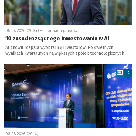
06.08.2026 (20:34) –
informacja prasowa
10 zasad rozsądnego inwestowania w AI
AI znowu rozpala wyobraźnię inwestorów. Po świetnych
wynikach kwartalnych największych spółek technologicznych …
a
0
06.08.2026 (20:16)