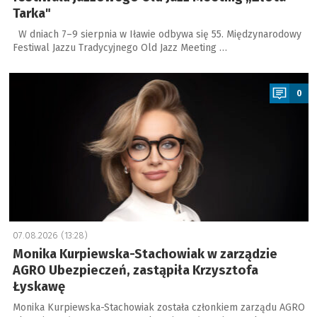
Tarka"
W dniach 7–9 sierpnia w Iławie odbywa się 55. Międzynarodowy
Festiwal Jazzu Tradycyjnego Old Jazz Meeting …
a
0
07.08.2026 (13:28)
Monika Kurpiewska-Stachowiak w zarządzie
AGRO Ubezpieczeń, zastąpiła Krzysztofa
Łyskawę
Monika Kurpiewska-Stachowiak została członkiem zarządu AGRO