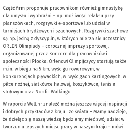
Część firm proponuje pracownikom również gimnastykę
dla umysłu i wyobraźni – np. możliwość relaksu przy
planszówkach, rozgrywki e-sportowe lub udział w
turniejach brydżowych i szachowych. Rozgrywki szachowe
są np. jedną z dyscyplin, w których mierzą się uczestnicy
ORLEN Olimpiady – corocznej imprezy sportowej,
organizowanej przez Koncern dla pracowników i
społeczności Płocka. Orlenowi Olimpijczycy startują także
m.in. w biegu na 5 km, wyścigu rowerowym, w
konkurencjach pływackich, w wyścigach kartingowych, w
piłce nożnej, siatkówce halowej, koszy­kówce, tenisie
stołowym oraz Nordic Walkingu.
W raporcie Well.hr znaleźć można jeszcze więcej inspiracji
i dobrych przykładów z kraju i ze świata – Mamy nadzieje,
że dzieląc się naszą wiedzą będziemy mieć swój udział w
tworzeniu lepszych miejsc pracy w naszym kraju – mówi