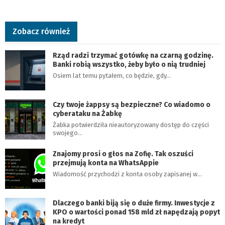
Zobacz również
Rząd radzi trzymać gotówkę na czarną godzinę.
Banki robią wszystko, żeby było o nią trudniej
Osiem lat temu pytałem, co będzie, gdy…
Czy twoje żappsy są bezpieczne? Co wiadomo o
cyberataku na Żabkę
Żabka potwierdziła nieautoryzowany dostęp do części
swojego…
Znajomy prosi o głos na Zofię. Tak oszuści
przejmują konta na WhatsAppie
Wiadomość przychodzi z konta osoby zapisanej w…
Dlaczego banki biją się o duże firmy. Inwestycje z
KPO o wartości ponad 158 mld zł napędzają popyt
na kredyt