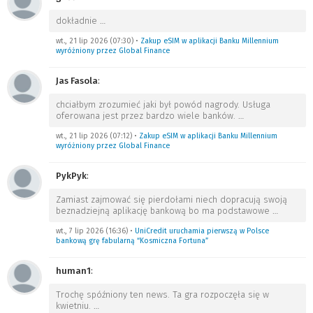
dokładnie
…
wt., 21 lip 2026 (07:30)
•
Zakup eSIM w aplikacji Banku Millennium
wyróżniony przez Global Finance
Jas Fasola
:
chciałbym zrozumieć jaki był powód nagrody. Usługa
oferowana jest przez bardzo wiele banków.
…
wt., 21 lip 2026 (07:12)
•
Zakup eSIM w aplikacji Banku Millennium
wyróżniony przez Global Finance
PykPyk
:
Zamiast zajmować się pierdołami niech dopracują swoją
beznadziejną aplikację bankową bo ma podstawowe
…
wt., 7 lip 2026 (16:36)
•
UniCredit uruchamia pierwszą w Polsce
bankową grę fabularną “Kosmiczna Fortuna”
human1
:
Trochę spóźniony ten news. Ta gra rozpoczęła się w
kwietniu.
…