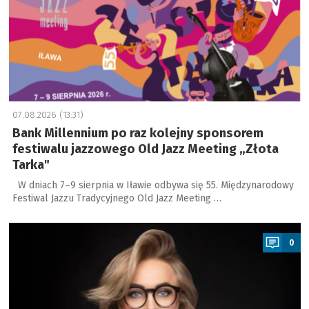
07.08.2026 (13:31)
Bank Millennium po raz kolejny sponsorem
festiwalu jazzowego Old Jazz Meeting „Złota
Tarka"
W dniach 7–9 sierpnia w Iławie odbywa się 55. Międzynarodowy
Festiwal Jazzu Tradycyjnego Old Jazz Meeting …
a
0