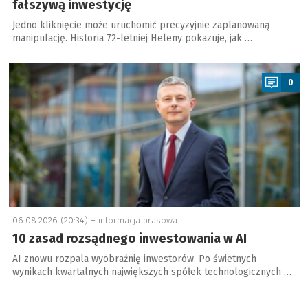
fałszywą inwestycję
Jedno kliknięcie może uruchomić precyzyjnie zaplanowaną
manipulację. Historia 72-letniej Heleny pokazuje, jak …
a
0
06.08.2026 (20:34) –
informacja prasowa
10 zasad rozsądnego inwestowania w AI
AI znowu rozpala wyobraźnię inwestorów. Po świetnych
wynikach kwartalnych największych spółek technologicznych …