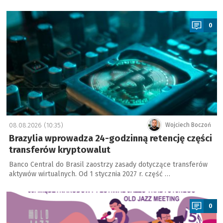
a
0
08.08.2026 (10:35)
Wojciech Boczoń
Brazylia wprowadza 24-godzinną retencję części
transferów kryptowalut
Banco Central do Brasil zaostrzy zasady dotyczące transferów
aktywów wirtualnych. Od 1 stycznia 2027 r. część …
a
0