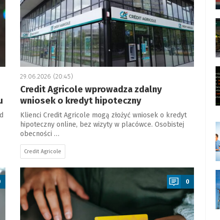
29.06.2026 (20:45)
Credit Agricole wprowadza zdalny
u
wniosek o kredyt hipoteczny
d
Klienci Credit Agricole mogą złożyć wniosek o kredyt
hipoteczny online, bez wizyty w placówce. Osobistej
obecności …
Credit Agricole
a
0
0