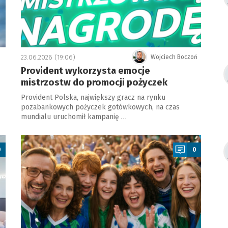
23.06.2026 (19:06)
Wojciech Boczoń
Provident wykorzysta emocje
mistrzostw do promocji pożyczek
Provident Polska, największy gracz na rynku
pozabankowych pożyczek gotówkowych, na czas
mundialu uruchomił kampanię …
a
0
0