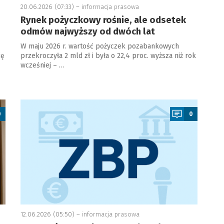
20.06.2026 (07:33) –
informacja prasowa
Rynek pożyczkowy rośnie, ale odsetek
odmów najwyższy od dwóch lat
W maju 2026 r. wartość pożyczek pozabankowych
ię
przekroczyła 2 mld zł i była o 22,4 proc. wyższa niż rok
wcześniej – …
a
0
0
12.06.2026 (05:50) –
informacja prasowa