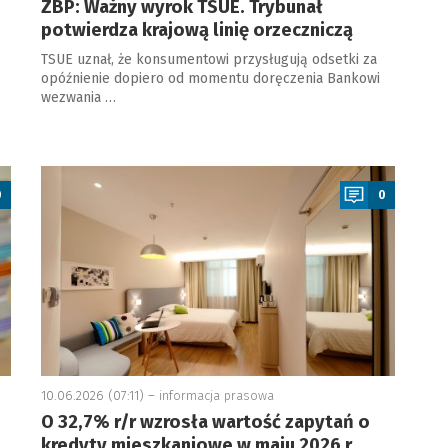
ZBP: Ważny wyrok TSUE. Trybunał
potwierdza krajową linię orzeczniczą
TSUE uznał, że konsumentowi przysługują odsetki za
opóźnienie dopiero od momentu doręczenia Bankowi
wezwania …
a
0
0
10.06.2026 (07:11) –
informacja prasowa
O 32,7% r/r wzrosła wartość zapytań o
kredyty mieszkaniowe w maju 2026 r.