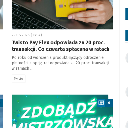
29.06.2026 (18:34)
Twisto Pay Flex odpowiada za 20 proc.
transakcji. Co czwarta spłacana w ratach
Po roku od wdrożenia produkt łączący odroczenie
płatności z opcją rat odpowiada za 20 proc. transakcji
w ramach …
Twisto
a
0
0