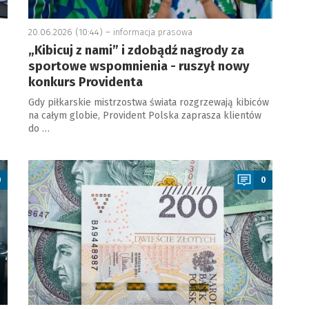
20.06.2026 (10:44) –
informacja prasowa
„Kibicuj z nami” i zdobądź nagrody za
sportowe wspomnienia - ruszył nowy
konkurs Providenta
Gdy piłkarskie mistrzostwa świata rozgrzewają kibiców
na całym globie, Provident Polska zaprasza klientów
do …
a
0
0