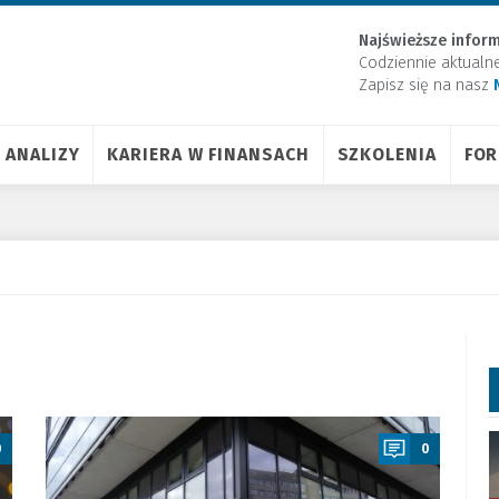
Najświeższe inform
Codziennie aktualn
Zapisz się na nasz
ANALIZY
KARIERA W FINANSACH
SZKOLENIA
FO
a
0
0