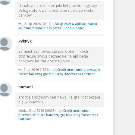
chciałbym zrozumieć jaki był powód nagrody.
Usługa oferowana jest przez bardzo wiele
banków.
…
wt., 21 lip 2026 (07:12)
•
Zakup eSIM w aplikacji Banku
Millennium wyróżniony przez Global Finance
PykPyk
:
Zamiast zajmować się pierdołami niech
dopracują swoją beznadziejną aplikację
bankową bo ma podstawowe
…
wt., 7 lip 2026 (16:36)
•
UniCredit uruchamia pierwszą w
Polsce bankową grę fabularną “Kosmiczna Fortuna”
human1
:
Trochę spóźniony ten news. Ta gra rozpoczęła
się w kwietniu.
…
niedz., 5 lip 2026 (20:03)
•
UniCredit uruchamia
pierwszą w Polsce bankową grę fabularną “Kosmiczna
Fortuna”