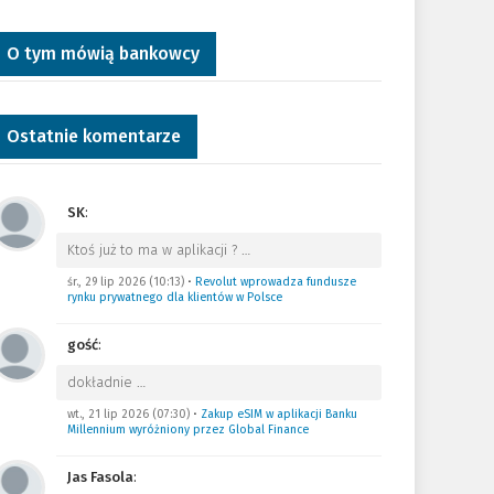
O tym mówią bankowcy
Ostatnie komentarze
SK
:
Ktoś już to ma w aplikacji ?
…
śr., 29 lip 2026 (10:13)
•
Revolut wprowadza fundusze
rynku prywatnego dla klientów w Polsce
gość
:
dokładnie
…
wt., 21 lip 2026 (07:30)
•
Zakup eSIM w aplikacji Banku
Millennium wyróżniony przez Global Finance
Jas Fasola
: