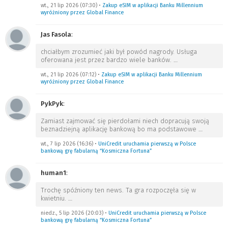
wt., 21 lip 2026 (07:30)
•
Zakup eSIM w aplikacji Banku Millennium
wyróżniony przez Global Finance
Jas Fasola
:
chciałbym zrozumieć jaki był powód nagrody. Usługa
oferowana jest przez bardzo wiele banków.
…
wt., 21 lip 2026 (07:12)
•
Zakup eSIM w aplikacji Banku Millennium
wyróżniony przez Global Finance
PykPyk
:
Zamiast zajmować się pierdołami niech dopracują swoją
beznadziejną aplikację bankową bo ma podstawowe
…
wt., 7 lip 2026 (16:36)
•
UniCredit uruchamia pierwszą w Polsce
bankową grę fabularną “Kosmiczna Fortuna”
human1
:
Trochę spóźniony ten news. Ta gra rozpoczęła się w
kwietniu.
…
niedz., 5 lip 2026 (20:03)
•
UniCredit uruchamia pierwszą w Polsce
bankową grę fabularną “Kosmiczna Fortuna”