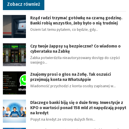
Zobacz również
Rząd radzi trzymać gotówkę na czarną godzinę.
Banki robią wszystko, żeby było o nią trudniej
Osiem lat temu pytałem, co będzie, gdy…
Czy twoje żappsy są bezpieczne? Co wiadomo o
cyberataku na Żabkę
Żabka potwierdziła nieautoryzowany dostęp do części
swojego…
Znajomy prosi o głos na Zofię. Tak oszuści
przejmują konta na WhatsAppie
Wiadomość przychodzi z konta osoby zapisanej w…
Dlaczego banki biją się o duże firmy. Inwestycje z
KPO o wartości ponad 158 mld zł napędzają popyt
na kredyt
Popyt na kredyt ze strony dużych firm…