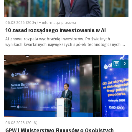
06.08.2026 (20:34) –
informacja prasowa
10 zasad rozsądnego inwestowania w AI
AI znowu rozpala wyobraźnię inwestorów. Po świetnych
wynikach kwartalnych największych spółek technologicznych …
a
0
06.08.2026 (20:16)
GPW i Ministerstwo Finansów o Osobistych