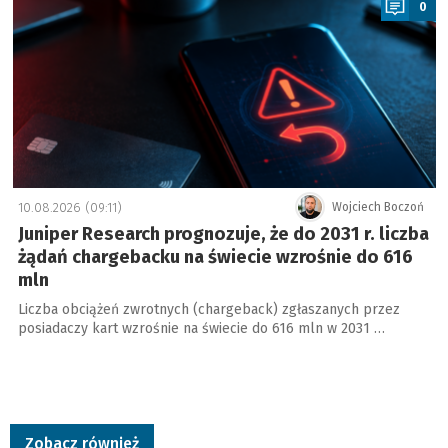
0
10.08.2026 (09:11)
Wojciech Boczoń
Juniper Research prognozuje, że do 2031 r. liczba
żądań chargebacku na świecie wzrośnie do 616
mln
Liczba obciążeń zwrotnych (chargeback) zgłaszanych przez
posiadaczy kart wzrośnie na świecie do 616 mln w 2031 …
Zobacz również