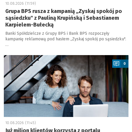
10.08.2026 (11:59)
Grupa BPS rusza z kampanią „Zyskaj spokój po
sąsiedzku" z Pauliną Krupińską i Sebastianem
Karpielem-Bułecką
Banki Spółdzielcze z Grupy BPS i Bank BPS rozpoczęły
kampanię reklamową pod hasłem „Zyskaj spokój po sąsiedzku".
…
a
0
10.08.2026 (11:45)
Już milion klientów korzysta z portalu