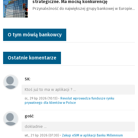
strategiczne. Ma mocną konkurencję
Przynależność do największej grupy bankowej w Europie…
O tym mówią bankowcy
Ostatnie komentarze
SK
:
Ktoś już to ma w aplikacji ?
…
śr., 29 lip 2026 (10:13)
•
Revolut wprowadza fundusze rynku
prywatnego dla klientów w Polsce
gość
:
dokładnie
…
wt., 21 lip 2026 (07:30)
•
Zakup eSIM w aplikacji Banku Millennium