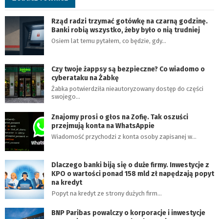
Rząd radzi trzymać gotówkę na czarną godzinę.
Banki robią wszystko, żeby było o nią trudniej
Osiem lat temu pytałem, co będzie, gdy…
Czy twoje żappsy są bezpieczne? Co wiadomo o
cyberataku na Żabkę
Żabka potwierdziła nieautoryzowany dostęp do części
swojego…
Znajomy prosi o głos na Zofię. Tak oszuści
przejmują konta na WhatsAppie
Wiadomość przychodzi z konta osoby zapisanej w…
Dlaczego banki biją się o duże firmy. Inwestycje z
KPO o wartości ponad 158 mld zł napędzają popyt
na kredyt
Popyt na kredyt ze strony dużych firm…
BNP Paribas powalczy o korporacje i inwestycje