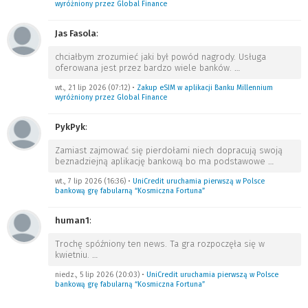
wyróżniony przez Global Finance
Jas Fasola
:
chciałbym zrozumieć jaki był powód nagrody. Usługa
oferowana jest przez bardzo wiele banków.
…
wt., 21 lip 2026 (07:12)
•
Zakup eSIM w aplikacji Banku Millennium
wyróżniony przez Global Finance
PykPyk
:
Zamiast zajmować się pierdołami niech dopracują swoją
beznadziejną aplikację bankową bo ma podstawowe
…
wt., 7 lip 2026 (16:36)
•
UniCredit uruchamia pierwszą w Polsce
bankową grę fabularną “Kosmiczna Fortuna”
human1
:
Trochę spóźniony ten news. Ta gra rozpoczęła się w
kwietniu.
…
niedz., 5 lip 2026 (20:03)
•
UniCredit uruchamia pierwszą w Polsce
bankową grę fabularną “Kosmiczna Fortuna”