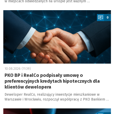
w miejscach odwiedzanych na urlopie jest ważnym …
a
0
10.08.2026 (11:39)
PKO BP i RealCo podpisały umowę o
preferencyjnych kredytach hipotecznych dla
klientów dewelopera
Deweloper RealCo, realizujący inwestycje mieszkaniowe w
Warszawie i Wrocławiu, rozpoczął współpracę z PKO Bankiem …
a