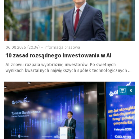
06.08.2026 (20:34) –
informacja prasowa
10 zasad rozsądnego inwestowania w AI
AI znowu rozpala wyobraźnię inwestorów. Po świetnych
wynikach kwartalnych największych spółek technologicznych …
a
0