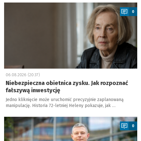
a
0
06.08.2026 (20:37)
Niebezpieczna obietnica zysku. Jak rozpoznać
fałszywą inwestycję
Jedno kliknięcie może uruchomić precyzyjnie zaplanowaną
manipulację. Historia 72-letniej Heleny pokazuje, jak …
a
0