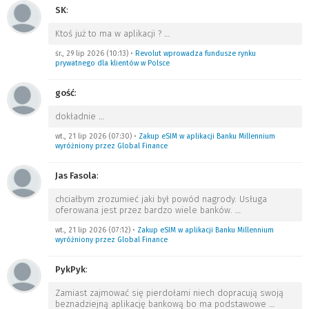
SK
:
Ktoś już to ma w aplikacji ?
…
śr., 29 lip 2026 (10:13)
•
Revolut wprowadza fundusze rynku
prywatnego dla klientów w Polsce
gość
:
dokładnie
…
wt., 21 lip 2026 (07:30)
•
Zakup eSIM w aplikacji Banku Millennium
wyróżniony przez Global Finance
Jas Fasola
:
chciałbym zrozumieć jaki był powód nagrody. Usługa
oferowana jest przez bardzo wiele banków.
…
wt., 21 lip 2026 (07:12)
•
Zakup eSIM w aplikacji Banku Millennium
wyróżniony przez Global Finance
PykPyk
:
Zamiast zajmować się pierdołami niech dopracują swoją
beznadziejną aplikację bankową bo ma podstawowe
…