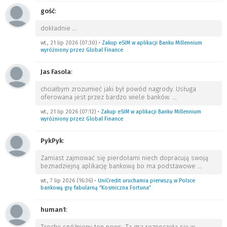
gość
:
dokładnie
…
wt., 21 lip 2026 (07:30)
•
Zakup eSIM w aplikacji Banku Millennium
wyróżniony przez Global Finance
Jas Fasola
:
chciałbym zrozumieć jaki był powód nagrody. Usługa
oferowana jest przez bardzo wiele banków.
…
wt., 21 lip 2026 (07:12)
•
Zakup eSIM w aplikacji Banku Millennium
wyróżniony przez Global Finance
PykPyk
:
Zamiast zajmować się pierdołami niech dopracują swoją
beznadziejną aplikację bankową bo ma podstawowe
…
wt., 7 lip 2026 (16:36)
•
UniCredit uruchamia pierwszą w Polsce
bankową grę fabularną “Kosmiczna Fortuna”
human1
:
Trochę spóźniony ten news. Ta gra rozpoczęła się w