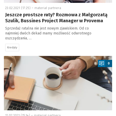
23.02.2021 (17:25) –
materiał partnera
Jeszcze prostsze raty? Rozmowa z Małgorzatą
Szulik, Bussines Project Manager w Provema
Sprzedaż ratalna nie jest nowym zjawiskiem. Od co
najmniej dwóch dekad mamy możliwość odwrotnego
oszczędzania, …
Kredyty
a
0
12.02.2021 (15:14) –
materiał partnera