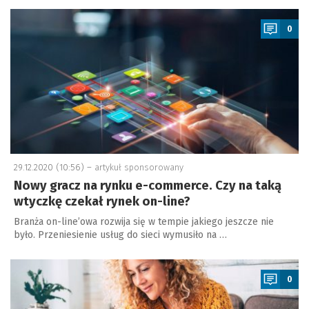
a
0
29.12.2020 (10:56) –
artykuł sponsorowany
Nowy gracz na rynku e-commerce. Czy na taką
wtyczkę czekał rynek on-line?
Branża on-line’owa rozwija się w tempie jakiego jeszcze nie
było. Przeniesienie usług do sieci wymusiło na …
a
0