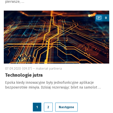
pierwsze, …
a
0
07.09.2020 (09:37) –
materiał partnera
Technologie jutra
Epoka kiedy innowacyjne były jednofunkcyjne aplikacje
bezpowrotnie minęła. Dzisiaj rezerwując bilet na samolot …
1
2
Następne