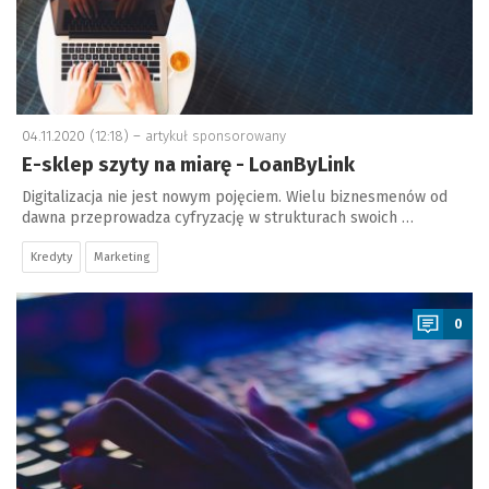
04.11.2020 (12:18) –
artykuł sponsorowany
E-sklep szyty na miarę - LoanByLink
Digitalizacja nie jest nowym pojęciem. Wielu biznesmenów od
dawna przeprowadza cyfryzację w strukturach swoich …
Kredyty
Marketing
a
0