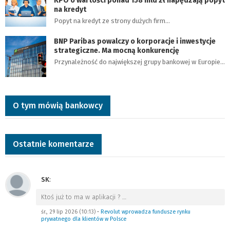
KPO o wartości ponad 158 mld zł napędzają popyt
na kredyt
Popyt na kredyt ze strony dużych firm…
BNP Paribas powalczy o korporacje i inwestycje
strategiczne. Ma mocną konkurencję
Przynależność do największej grupy bankowej w Europie…
O tym mówią bankowcy
Ostatnie komentarze
SK
:
Ktoś już to ma w aplikacji ?
…
śr., 29 lip 2026 (10:13)
•
Revolut wprowadza fundusze rynku
prywatnego dla klientów w Polsce