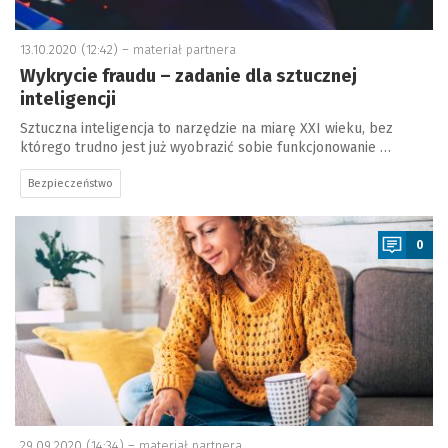
13.10.2020 (12:42) –
materiał partnera
Wykrycie fraudu – zadanie dla sztucznej
inteligencji
Sztuczna inteligencja to narzędzie na miarę XXI wieku, bez
którego trudno jest już wyobrazić sobie funkcjonowanie …
Bezpieczeństwo
a
0
29.09.2020 (14:34) –
materiał partnera