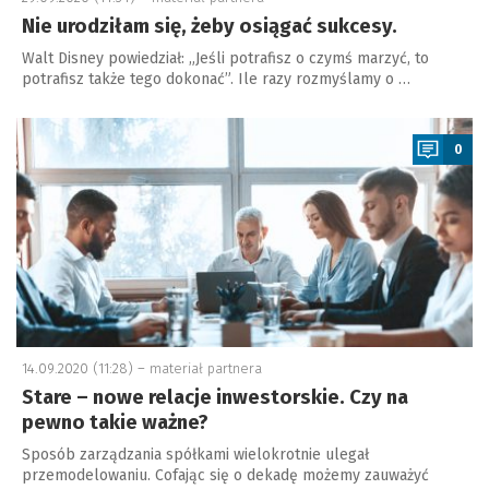
Nie urodziłam się, żeby osiągać sukcesy.
Walt Disney powiedział: „Jeśli potrafisz o czymś marzyć, to
potrafisz także tego dokonać”. Ile razy rozmyślamy o …
a
0
14.09.2020 (11:28) –
materiał partnera
Stare – nowe relacje inwestorskie. Czy na
pewno takie ważne?
Sposób zarządzania spółkami wielokrotnie ulegał
przemodelowaniu. Cofając się o dekadę możemy zauważyć