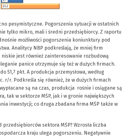
ocno pesymistyczne. Pogorszenia sytuacji w ostatnich
e tylko mikro, mali i średni przedsiębiorcy. Z raportu
dnośnie możliwości pogorszenia koniunktury pod
twa. Analitycy NBP podkreślają, że mniej firm
 niskie jest również zainteresowanie rozbudową
leganie panice utrzymuje się też w dużych firmach.
 do 51,7 pkt. A produkcja przemysłowa, według
. r/r. Podkreśla się również, że w dużych firmach
wypłacane są na czas, produkcja rośnie i osiągane są
a, tak w sektorze MŚP, jak i w gronie największych
ania inwestycji; co druga zbadana firma MŚP także w
d przedsiębiorców sektora MŚP? Wzrosła liczba
gospodarcza kraju ulega pogorszeniu. Negatywnie