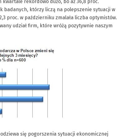
 kwartale rekordowo dużo, bo aż 36,8 proc.
 badanych, którzy liczą na polepszenie sytuacji w
o 12,3 proc. w październiku zmalała liczba optymistów.
owany udział firm, które wróżą pozytywnie naszym
podziewa się pogorszenia sytuacji ekonomicznej