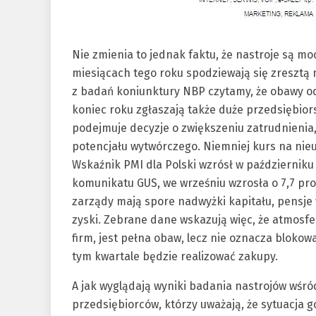
Nie zmienia to jednak faktu, że nastroje są m
miesiącach tego roku spodziewają się zresztą ni
z badań koniunktury NBP czytamy, że obawy o
koniec roku zgłaszają także duże przedsiębiors
podejmuje decyzje o zwiększeniu zatrudnienia,
potencjału wytwórczego. Niemniej kurs na nieu
Wskaźnik PMI dla Polski wzrósł w październiku
komunikatu GUS, we wrześniu wzrosła o 7,7 proc
zarządy mają spore nadwyżki kapitału, pensje 
zyski. Zebrane dane wskazują więc, że atmosfer
firm, jest pełna obaw, lecz nie oznacza blokow
tym kwartale będzie realizować zakupy.
A jak wyglądają wyniki badania nastrojów wśró
przedsiębiorców, którzy uważają, że sytuacja 