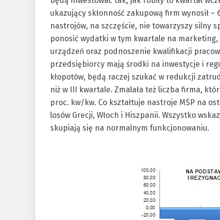
będą inwestować tak, jak robiły to kwartał wcz
ukazujący skłonność zakupową firm wynosił – 
nastrojów, na szczęście, nie towarzyszy silny
ponosić wydatki w tym kwartale na marketing,
urządzeń oraz podnoszenie kwalifikacji pracow
przedsiębiorcy mają środki na inwestycje i re
kłopotów, będą raczej szukać w redukcji zatrudn
niż w III kwartale. Zmalała też liczba firma, kt
proc. kw/kw. Co kształtuje nastroje MŚP na os
losów Grecji, Włoch i Hiszpanii. Wszystko wska
skupiają się na normalnym funkcjonowaniu.