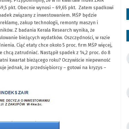
eśniej. Przypomnijmy, że w III kwartale Index ZAIR
69,5 pkt. Obecnie wynosi – 69,65 pkt. Zatem spadkowi
 spadek związany z inwestowaniem. MŚP będzie
 reklamę, zakup technologii, remonty maszyn i
ników. Z badania Kerala Research wynika, że
gulowanie bieżących wydatków. Oszczędności, w razie
ienia. Ciąć etaty chce około 5 proc. firm MŚP więcej,
óre chcą zatrudniać. Nastąpił spadek z 14,2 proc. do 8
tatni kwartał bieżącego roku? Oczywiście niepewność
zuje jednak, że przedsiębiorcy – gotowi na kryzys –