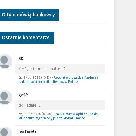
O tym mówią bankowcy
Ostatnie komentarze
SK
:
Ktoś już to ma w aplikacji ?
…
śr., 29 lip 2026 (10:13)
•
Revolut wprowadza fundusze
rynku prywatnego dla klientów w Polsce
gość
:
dokładnie
…
wt., 21 lip 2026 (07:30)
•
Zakup eSIM w aplikacji Banku
Millennium wyróżniony przez Global Finance
Jas Fasola
: