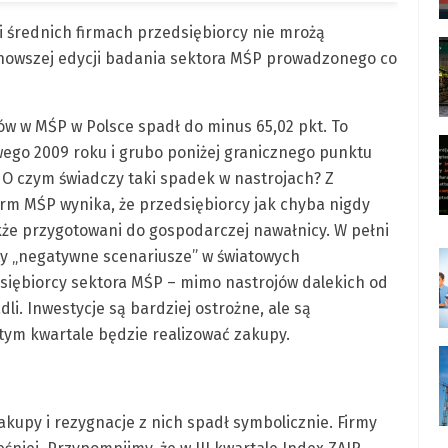
i średnich firmach przedsiębiorcy nie mrożą
najnowszej edycji badania sektora MŚP prowadzonego co
ów w MŚP w Polsce spadł do minus 65,02 pkt. To
owego 2009 roku i grubo poniżej granicznego punktu
O czym świadczy taki spadek w nastrojach? Z
rm MŚP wynika, że przedsiębiorcy jak chyba nigdy
akże przygotowani do gospodarczej nawałnicy. W pełni
oty „negatywne scenariusze” w światowych
siębiorcy sektora MŚP – mimo nastrojów dalekich od
i. Inwestycje są bardziej ostrożne, ale są
tym kwartale będzie realizować zakupy.
zakupy i rezygnacje z nich spadł symbolicznie. Firmy