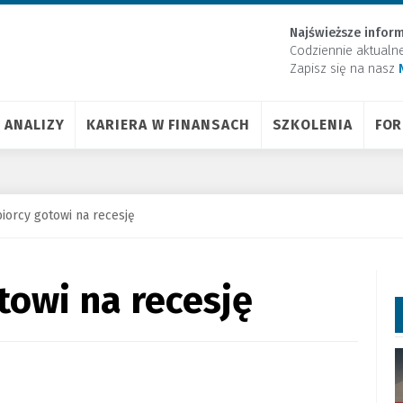
Najświeższe inform
Codziennie aktualn
Zapisz się na nasz
ANALIZY
KARIERA W FINANSACH
SZKOLENIA
FO
iorcy gotowi na recesję
towi na recesję