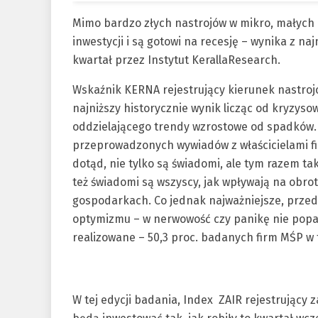
Mimo bardzo złych nastrojów w mikro, małych 
inwestycji i są gotowi na recesję – wynika z 
kwartał przez Instytut KerallaResearch.
Wskaźnik KERNA rejestrujący kierunek nastroj
najniższy historycznie wynik licząc od kryzys
oddzielającego trendy wzrostowe od spadków. 
przeprowadzonych wywiadów z właścicielami fi
dotąd, nie tylko są świadomi, ale tym razem t
też świadomi są wszyscy, jak wpływają na obr
gospodarkach. Co jednak najważniejsze, przed
optymizmu – w nerwowość czy panikę nie popadl
realizowane – 50,3 proc. badanych firm MŚP w 
W tej edycji badania, Index ZAIR rejestrujący 