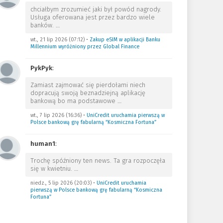
chciałbym zrozumieć jaki był powód nagrody.
Usługa oferowana jest przez bardzo wiele
banków.
…
wt., 21 lip 2026 (07:12)
•
Zakup eSIM w aplikacji Banku
Millennium wyróżniony przez Global Finance
PykPyk
:
Zamiast zajmować się pierdołami niech
dopracują swoją beznadziejną aplikację
bankową bo ma podstawowe
…
wt., 7 lip 2026 (16:36)
•
UniCredit uruchamia pierwszą w
Polsce bankową grę fabularną “Kosmiczna Fortuna”
human1
:
Trochę spóźniony ten news. Ta gra rozpoczęła
się w kwietniu.
…
niedz., 5 lip 2026 (20:03)
•
UniCredit uruchamia
pierwszą w Polsce bankową grę fabularną “Kosmiczna
Fortuna”