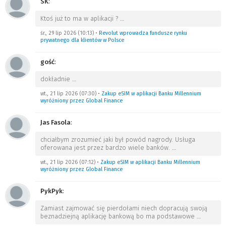
SK
:
Ktoś już to ma w aplikacji ?
…
śr., 29 lip 2026 (10:13)
•
Revolut wprowadza fundusze rynku
prywatnego dla klientów w Polsce
gość
:
dokładnie
…
wt., 21 lip 2026 (07:30)
•
Zakup eSIM w aplikacji Banku Millennium
wyróżniony przez Global Finance
Jas Fasola
:
chciałbym zrozumieć jaki był powód nagrody. Usługa
oferowana jest przez bardzo wiele banków.
…
wt., 21 lip 2026 (07:12)
•
Zakup eSIM w aplikacji Banku Millennium
wyróżniony przez Global Finance
PykPyk
:
Zamiast zajmować się pierdołami niech dopracują swoją
beznadziejną aplikację bankową bo ma podstawowe
…