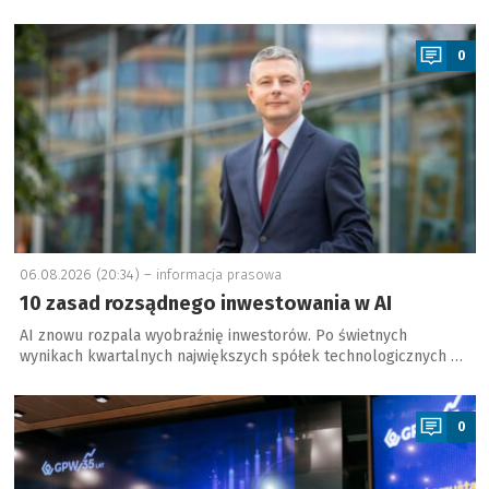
a
0
06.08.2026 (20:34) –
informacja prasowa
10 zasad rozsądnego inwestowania w AI
AI znowu rozpala wyobraźnię inwestorów. Po świetnych
wynikach kwartalnych największych spółek technologicznych …
a
0