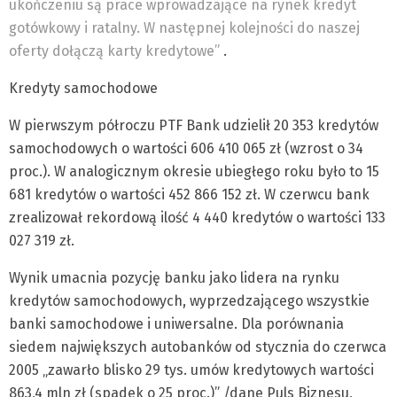
ukończeniu są prace wprowadzające na rynek kredyt
gotówkowy i ratalny. W następnej kolejności do naszej
oferty dołączą karty kredytowe”
.
Kredyty samochodowe
W pierwszym półroczu PTF Bank udzielił 20 353 kredytów
samochodowych o wartości 606 410 065 zł (wzrost o 34
proc.). W analogicznym okresie ubiegłego roku było to 15
681 kredytów o wartości 452 866 152 zł. W czerwcu bank
zrealizował rekordową ilość 4 440 kredytów o wartości 133
027 319 zł.
Wynik umacnia pozycję banku jako lidera na rynku
kredytów samochodowych, wyprzedzającego wszystkie
banki samochodowe i uniwersalne. Dla porównania
siedem największych autobanków od stycznia do czerwca
2005 „zawarło blisko 29 tys. umów kredytowych wartości
863,4 mln zł (spadek o 25 proc.)” /dane Puls Biznesu,