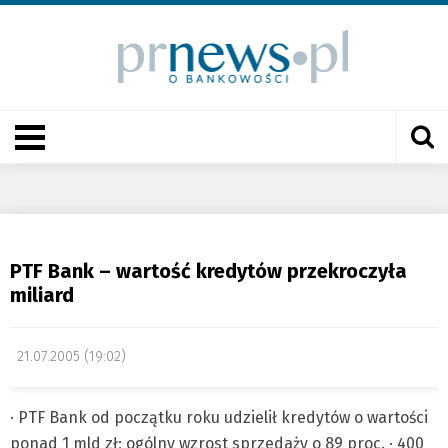
PTF Bank – wartość kredytów przekroczyła
miliard
21.07.2005 (19:02)
· PTF Bank od początku roku udzielił kredytów o wartości
ponad 1 mld zł; ogólny wzrost sprzedaży o 89 proc. · 400