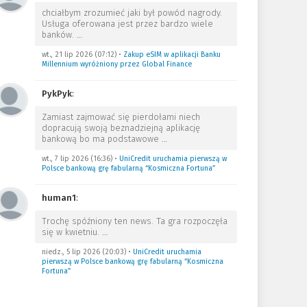
chciałbym zrozumieć jaki był powód nagrody.
Usługa oferowana jest przez bardzo wiele
banków.
…
wt., 21 lip 2026 (07:12)
•
Zakup eSIM w aplikacji Banku
Millennium wyróżniony przez Global Finance
PykPyk
:
Zamiast zajmować się pierdołami niech
dopracują swoją beznadziejną aplikację
bankową bo ma podstawowe
…
wt., 7 lip 2026 (16:36)
•
UniCredit uruchamia pierwszą w
Polsce bankową grę fabularną “Kosmiczna Fortuna”
human1
:
Trochę spóźniony ten news. Ta gra rozpoczęła
się w kwietniu.
…
niedz., 5 lip 2026 (20:03)
•
UniCredit uruchamia
pierwszą w Polsce bankową grę fabularną “Kosmiczna
Fortuna”