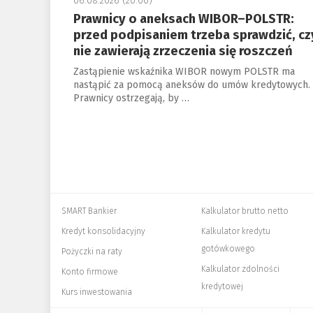
06.08.2026 (20:00)
Prawnicy o aneksach WIBOR–POLSTR:
przed podpisaniem trzeba sprawdzić, cz
nie zawierają zrzeczenia się roszczeń
Zastąpienie wskaźnika WIBOR nowym POLSTR ma
nastąpić za pomocą aneksów do umów kredytowych.
Prawnicy ostrzegają, by …
SMART Bankier
Kalkulator brutto netto
Kredyt konsolidacyjny
Kalkulator kredytu
gotówkowego
Pożyczki na raty
Kalkulator zdolności
Konto firmowe
kredytowej
Kurs inwestowania