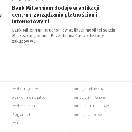
06.08.2026 (19:56)
Bank Millennium dodaje w aplikacji
y
centrum zarządzania płatnościami
internetowymi
Bank Millennium uruchomił w aplikacji mobilnej sekcję
Moje zakupy online. Pozwala ona śledzić historię
zakupów w …
Rozlicz najem w PIT-28
Promocje Pekao S.A.
P
pit 37 online na pit.pl
Promocje BNP Paribas
P
Rozliczenie pit
Promocje Citi Handlowy
P
Program pit
Promocje bankowe
P
Pit 11