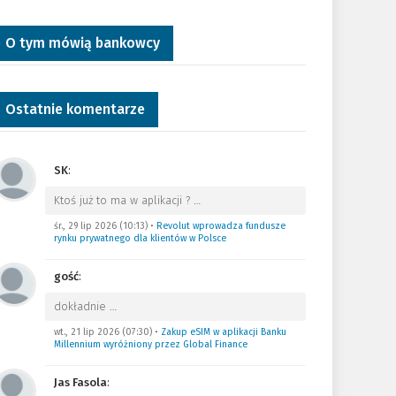
O tym mówią bankowcy
Ostatnie komentarze
SK
:
Ktoś już to ma w aplikacji ?
…
śr., 29 lip 2026 (10:13)
•
Revolut wprowadza fundusze
rynku prywatnego dla klientów w Polsce
gość
:
dokładnie
…
wt., 21 lip 2026 (07:30)
•
Zakup eSIM w aplikacji Banku
Millennium wyróżniony przez Global Finance
Jas Fasola
: