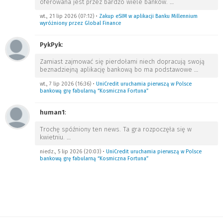
oferowana jest przez bardzo wiele banków.
…
wt., 21 lip 2026 (07:12)
•
Zakup eSIM w aplikacji Banku Millennium
wyróżniony przez Global Finance
PykPyk
:
Zamiast zajmować się pierdołami niech dopracują swoją
beznadziejną aplikację bankową bo ma podstawowe
…
wt., 7 lip 2026 (16:36)
•
UniCredit uruchamia pierwszą w Polsce
bankową grę fabularną “Kosmiczna Fortuna”
human1
:
Trochę spóźniony ten news. Ta gra rozpoczęła się w
kwietniu.
…
niedz., 5 lip 2026 (20:03)
•
UniCredit uruchamia pierwszą w Polsce
bankową grę fabularną “Kosmiczna Fortuna”