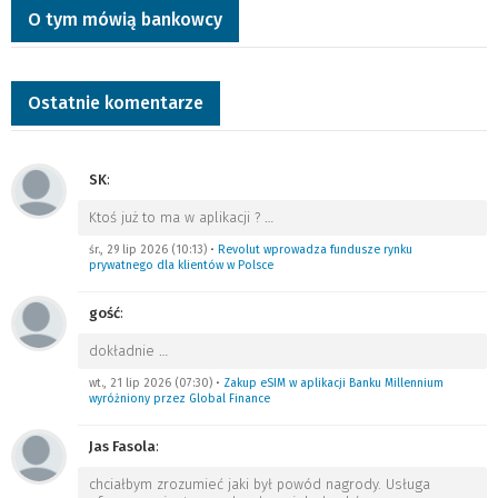
O tym mówią bankowcy
Ostatnie komentarze
SK
:
Ktoś już to ma w aplikacji ?
…
śr., 29 lip 2026 (10:13)
•
Revolut wprowadza fundusze rynku
prywatnego dla klientów w Polsce
gość
:
dokładnie
…
wt., 21 lip 2026 (07:30)
•
Zakup eSIM w aplikacji Banku Millennium
wyróżniony przez Global Finance
Jas Fasola
:
chciałbym zrozumieć jaki był powód nagrody. Usługa