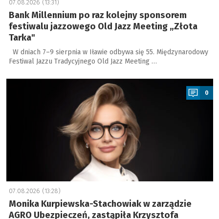
07.08.2026 (13:31)
Bank Millennium po raz kolejny sponsorem
festiwalu jazzowego Old Jazz Meeting „Złota
Tarka"
W dniach 7–9 sierpnia w Iławie odbywa się 55. Międzynarodowy
Festiwal Jazzu Tradycyjnego Old Jazz Meeting …
a
0
07.08.2026 (13:28)
Monika Kurpiewska-Stachowiak w zarządzie
AGRO Ubezpieczeń, zastąpiła Krzysztofa