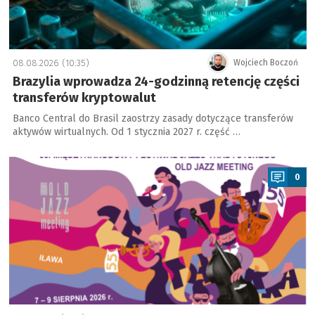
08.08.2026 (10:35)
Wojciech Boczoń
Brazylia wprowadza 24-godzinną retencję części
transferów kryptowalut
Banco Central do Brasil zaostrzy zasady dotyczące transferów
aktywów wirtualnych. Od 1 stycznia 2027 r. część …
a
0