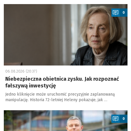
a
0
06.08.2026 (20:37)
Niebezpieczna obietnica zysku. Jak rozpoznać
fałszywą inwestycję
Jedno kliknięcie może uruchomić precyzyjnie zaplanowaną
manipulację. Historia 72-letniej Heleny pokazuje, jak …
a
0